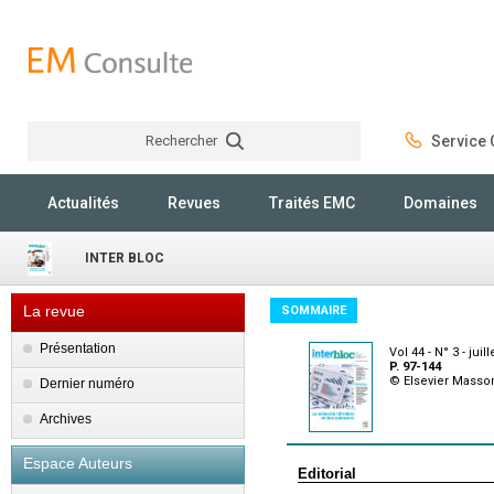
Rechercher
Service C
Rechercher
Actualités
Revues
Traités EMC
Domaines
INTER BLOC
La revue
SOMMAIRE
Présentation
Vol 44 - N° 3 - juil
P. 97-144
© Elsevier Masso
Dernier numéro
Archives
Espace Auteurs
Editorial