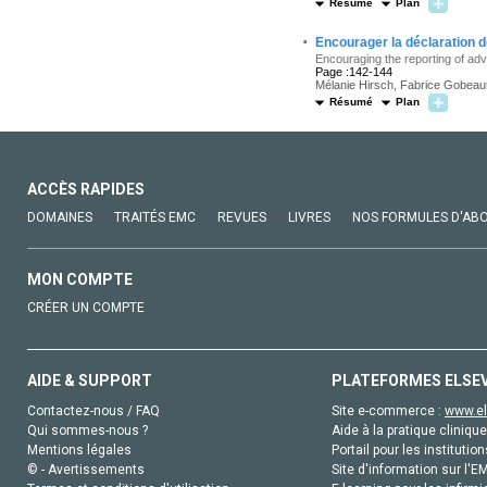
Résumé
Plan
·
Encourager la déclaration 
Encouraging the reporting of adv
Page :142-144
Mélanie Hirsch, Fabrice Gobeaut, 
Résumé
Plan
ACCÈS RAPIDES
DOMAINES
TRAITÉS EMC
REVUES
LIVRES
NOS FORMULES D'AB
MON COMPTE
CRÉER UN COMPTE
AIDE & SUPPORT
PLATEFORMES ELSE
Contactez-nous / FAQ
Site e-commerce :
www.el
Qui sommes-nous ?
Aide à la pratique clinique
Mentions légales
Portail pour les institution
© - Avertissements
Site d'information sur l'E