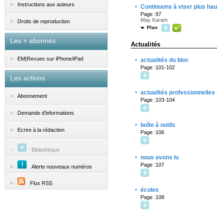
·
Instructions aux auteurs
Continuons à viser plus haut
Page :97
May Karam
Droits de reproduction
Plan
Les + abonnés
Actualités
·
EM|Revues sur iPhone/iPad
actualités du bloc
Page :101-102
Les actions
·
actualités professionnelles
Abonnement
Page :103-104
Demande d'informations
·
boîte à outils
Ecrire à la rédaction
Page :106
Bibliothèque
·
nous avons lu
Page :107
Alerte nouveaux numéros
Flux RSS
·
écoles
Page :108