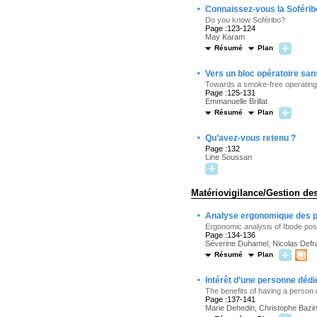
·
Connaissez-vous la Soférib
Do you know Soféribo?
Page :123-124
May Karam
Résumé
Plan
·
Vers un bloc opératoire san
Towards a smoke-free operating t
Page :125-131
Emmanuelle Brillat
Résumé
Plan
·
Qu’avez-vous retenu ?
Page :132
Line Soussan
Matériovigilance/Gestion de
·
Analyse ergonomique des po
Ergonomic analysis of Ibode pos
Page :134-136
Séverine Duhamel, Nicolas Defran
Résumé
Plan
·
Intérêt d’une personne dédi
The benefits of having a person 
Page :137-141
Marie Dehedin, Christophe Bazin, 