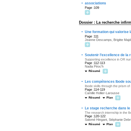
·
associations
Page :109
Dossier : La recherche infir
·
Une formation qui valorise 
Page :111
Jeanne Descamps, Brigitte Majd
·
Soutenir l’excellence de la
Supporting excellence in OR nur
Page :112-113
Nadia Péoc’h
Résumé
·
Les compétences Ibode sous
Ibode skills through the prism of
Page :114-119
Camille Hollier-Larousse
Résumé
Plan
·
Le stage recherche dans le 
The research internship in the I
Page :120-122
Salomé Hingant, Stéphanie Deb
Résumé
Plan