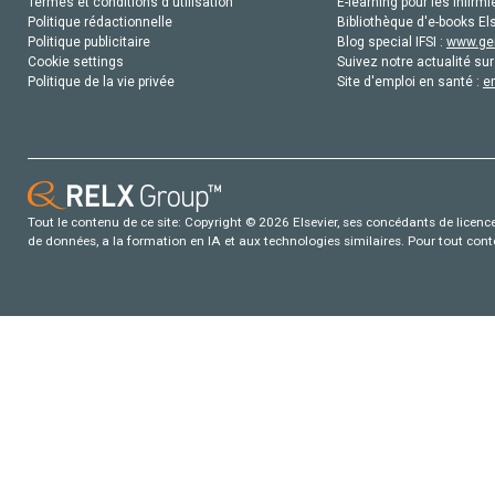
Termes et conditions d'utilisation
E-learning pour les infirmi
Politique rédactionnelle
Bibliothèque d'e-books Els
Politique publicitaire
Blog special IFSI :
www.gen
Cookie settings
Suivez notre actualité sur
Politique de la vie privée
Site d'emploi en santé :
e
Tout le contenu de ce site: Copyright © 2026 Elsevier, ses concédants de licence e
de données, a la formation en IA et aux technologies similaires. Pour tout con