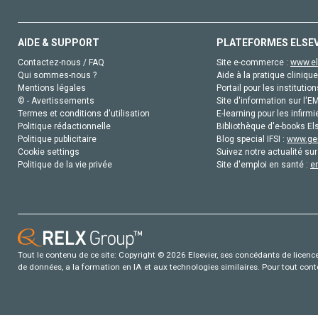
AIDE & SUPPORT
PLATEFORMES ELSE
Contactez-nous / FAQ
Site e-commerce :
www.el
Qui sommes-nous ?
Aide à la pratique clinique
Mentions légales
Portail pour les institution
© - Avertissements
Site d'information sur l'E
Termes et conditions d'utilisation
E-learning pour les infirmi
Politique rédactionnelle
Bibliothèque d'e-books Els
Politique publicitaire
Blog special IFSI :
www.gen
Cookie settings
Suivez notre actualité sur
Politique de la vie privée
Site d'emploi en santé :
e
Tout le contenu de ce site: Copyright © 2026 Elsevier, ses concédants de licence e
de données, a la formation en IA et aux technologies similaires. Pour tout con