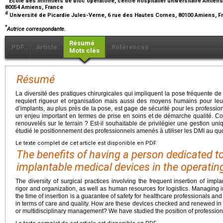
École des infirmiers de bloc opératoire, centre hospitalier universitaire Amiens
80054 Amiens, France
d
Université de Picardie Jules-Verne, 6 rue des Hautes Cornes, 80100 Amiens, 
*
Autrice correspondante.
Résumé
PDF
Article
Références
Mots clés
Résumé
La diversité des pratiques chirurgicales qui impliquent la pose fréquente de
requiert rigueur et organisation mais aussi des moyens humains pour leur
d’implants, au plus près de la pose, est gage de sécurité pour les profession
un enjeu important en termes de prise en soins et de démarche qualité. Comm
renouvelés sur le terrain ? Est-il souhaitable de privilégier une gestion un
étudié le positionnement des professionnels amenés à utiliser les DMI au quo
Le texte complet de cet article est disponible en PDF.
The benefits of having a person dedicated 
implantable medical devices in the operati
The diversity of surgical practices involving the frequent insertion of imp
rigor and organization, as well as human resources for logistics. Managing 
the time of insertion is a guarantee of safety for healthcare professionals and 
in terms of care and quality. How are these devices checked and renewed in the
or multidisciplinary management? We have studied the position of profession