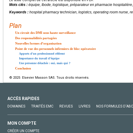
Le texte complet de cet article est disponible en PDF.
Mots clés :
équipe, Ibode, logistique, préparateur en pharmacie hospitalière,
Keywords :
hospital pharmacy technician, logistics, operating room nurse, re
Plan
Un circuit des DMI sous haute surveillance
Des responsabilités partagées
Nouvelles formes d’organisation
Point de vue des personnels infirmiers de bloc opératoire
Apports d’un professionnel référent
Importance du travail d’équipe
Une personne détachée : oui, mais qui ?
Conclusion
© 2025 Elsevier Masson SAS. Tous droits réservés.
ACCÈS RAPIDES
DOMAINES
TRAITÉS EMC
REVUES
LIVRES
NOS FORMULES D'AB
MON COMPTE
CRÉER UN COMPTE