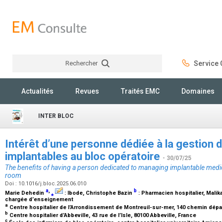
Rechercher
Service C
Rechercher
Actualités
Revues
Traités EMC
Domaines
INTER BLOC
Intérêt d’une personne dédiée à la gestion 
implantables au bloc opératoire
- 30/07/25
The benefits of having a person dedicated to managing implantable medic
room
Doi : 10.1016/j.bloc.2025.06.010
a
,
b
Marie Dehedin
⁎
:
Ibode
, Christophe Bazin
:
Pharmacien hospitalier
, Malika
chargée d’enseignement
a
Centre hospitalier de l’Arrondissement de Montreuil-sur-mer, 140 chemin dépa
b
Centre hospitalier d’Abbeville, 43 rue de l’Isle, 80100 Abbeville, France
c