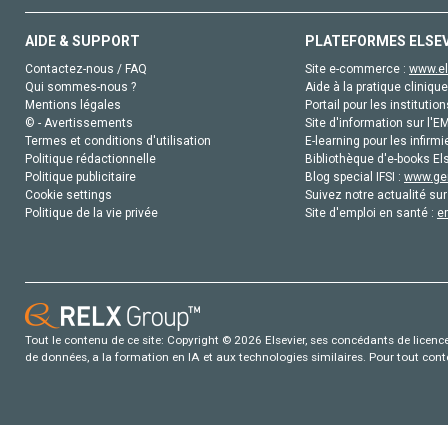
AIDE & SUPPORT
PLATEFORMES ELSE
Contactez-nous / FAQ
Site e-commerce :
www.el
Qui sommes-nous ?
Aide à la pratique clinique
Mentions légales
Portail pour les institution
© - Avertissements
Site d'information sur l'E
Termes et conditions d'utilisation
E-learning pour les infirmi
Politique rédactionnelle
Bibliothèque d'e-books Els
Politique publicitaire
Blog special IFSI :
www.gen
Cookie settings
Suivez notre actualité sur
Politique de la vie privée
Site d'emploi en santé :
e
Tout le contenu de ce site: Copyright © 2026 Elsevier, ses concédants de licence e
de données, a la formation en IA et aux technologies similaires. Pour tout con