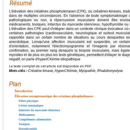
Résumé
L'élévation des créatines phosphokinases (CPK), ou créatines kinases, tradui
dans de multiples circonstances. En l'absence de toute symptomatologie d
pathologiques ou non, à répercussion musculaire doivent être envis
médicaments, toxiques, infarctus du myocarde silencieux, hypothyroïdie o
L'élévation des CPK peut s'intégrer dans un contexte clinique évocateur où e
certaines pathologies (cardiovasculaire, neurologique et surtout muscula
rapportée dans un certain nombre de situations au cours desquelles leur 
anecdotique. Lorsqu'une affection musculaire est suspectée, un cert
d'orientation, notamment l'électromyogramme et l'imagerie par réso
confirmation, au premier rang desquels la biopsie musculaire, mais égale
myosites et de plus en plus les tests génétiques, permettent d'étayer le diagn
négatif, on parle d'hyperCKémie idiopathique
Le texte complet de cet article est disponible en PDF.
Mots-clés :
Créatine kinase, HyperCKémie, Myopathie, Rhabdomyolyse
Plan
Introduction
Élévation asymptomatique des créatines phosphokinases
Effort physique
Lésion traumatique
Infarctus du myocarde silencieux
Médicaments
Compléments alimentaires
Toxiques
Hypothyroïdie