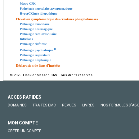
Macro-CPK
Pathologie musculaire asymptomatique
HyperCKémie idiopathique
Élévation symptomatique des créatines phosphokinases
Pathologie musculaire
Pathologie neurologique
Pathologie cardiovasculaire
Infections
Pathologie cérébrale
[
]
Pathologie psychiatrique
Pathologie respiratoire
Pathologie néoplasique
Déclaration de liens d'intérêts
© 2025 Elsevier Masson SAS. Tous droits réservés.
ACCÈS RAPIDES
DOMAINES
TRAITÉS EMC
REVUES
LIVRES
NOS FORMULES D'AB
MON COMPTE
CRÉER UN COMPTE