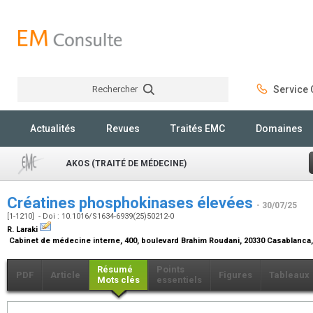
Rechercher
Service C
Rechercher
Actualités
Revues
Traités EMC
Domaines
AKOS (TRAITÉ DE MÉDECINE)
Créatines phosphokinases élevées
- 30/07/25
[1-1210] - Doi : 10.1016/S1634-6939(25)50212-0
R. Laraki
Cabinet de médecine interne, 400, boulevard Brahim Roudani, 20330 Casablanca
Résumé
Points
PDF
Article
Figures
Tableaux
Mots clés
essentiels