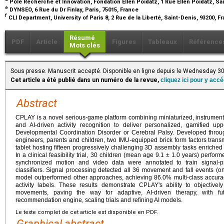
Pôle Recherche et Innovation, Fondation Ellen Poidatz, 1 Rue Ellen Poidatz, Sa
e
DYNSEO, 6 Rue du Dr Finlay, Paris, 75015, France
f
CLI Department, University of Paris 8, 2 Rue de la Liberté, Saint-Denis, 93200, 
Résumé
PDF
Article
Figures
Tableaux
Référence
Mots clés
Sous presse. Manuscrit accepté. Disponible en ligne depuis le Wednesday 3
Cet article a été publié dans un numéro de la revue,
cliquez ici pour y acc
Abstract
CPLAY is a novel serious-game platform combining miniaturized, instrumented
and AI-driven activity recognition to deliver personalized, gamified uppe
Developmental Coordination Disorder or Cerebral Palsy. Developed throug
engineers, parents and children, two IMU-equipped brick form factors trans
tablet hosting fifteen progressively challenging 3D assembly tasks enriche
In a clinical feasibility trial, 30 children (mean age 9.1 ± 1.0 years) perf
synchronized motion and video data were annotated to train signal-p
classifiers. Signal processing detected all 36 movement and fall events (on
model outperformed other approaches, achieving 86.0% multi-class accur
activity labels. These results demonstrate CPLAY's ability to objectively
movements, paving the way for adaptive, AI-driven therapy, with 
recommendation engine, scaling trials and refining AI models.
Le texte complet de cet article est disponible en PDF.
Graphical abstract