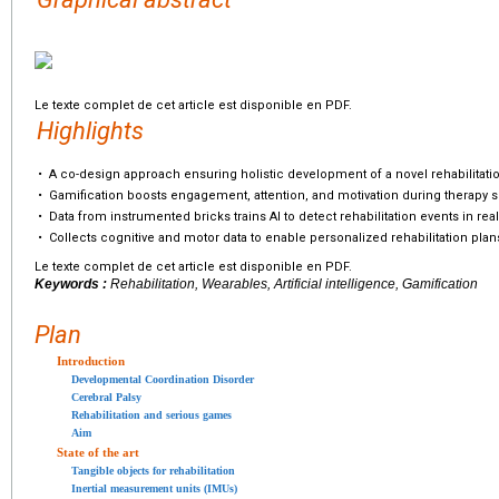
Le texte complet de cet article est disponible en PDF.
Highlights
•
A co-design approach ensuring holistic development of a novel rehabilitatio
•
Gamification boosts engagement, attention, and motivation during therapy 
•
Data from instrumented bricks trains AI to detect rehabilitation events in real
•
Collects cognitive and motor data to enable personalized rehabilitation plan
Le texte complet de cet article est disponible en PDF.
Keywords :
Rehabilitation, Wearables, Artificial intelligence, Gamification
Plan
Introduction
Developmental Coordination Disorder
Cerebral Palsy
Rehabilitation and serious games
Aim
State of the art
Tangible objects for rehabilitation
Inertial measurement units (IMUs)