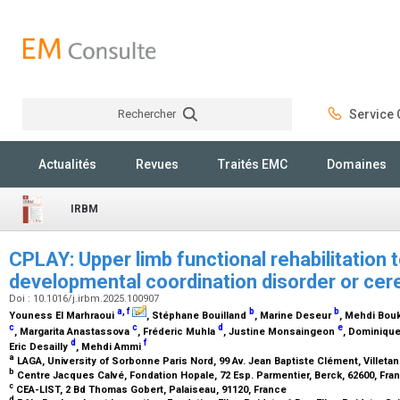
Rechercher
Service C
Rechercher
Actualités
Revues
Traités EMC
Domaines
IRBM
CPLAY: Upper limb functional rehabilitation t
developmental coordination disorder or cer
Doi : 10.1016/j.irbm.2025.100907
a
,
f
b
b
Youness El Marhraoui
, Stéphane Bouilland
, Marine Deseur
, Mehdi Bouk
c
c
d
e
, Margarita Anastassova
, Fréderic Muhla
, Justine Monsaingeon
, Dominiqu
d
f
Eric Desailly
, Mehdi Ammi
a
LAGA, University of Sorbonne Paris Nord, 99 Av. Jean Baptiste Clément, Villeta
b
Centre Jacques Calvé, Fondation Hopale, 72 Esp. Parmentier, Berck, 62600, Fr
c
CEA-LIST, 2 Bd Thomas Gobert, Palaiseau, 91120, France
d