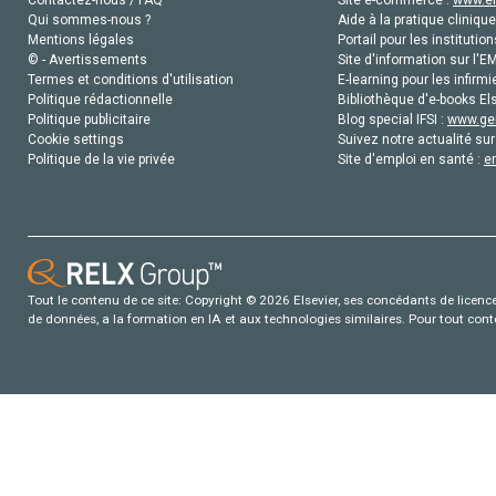
Contactez-nous / FAQ
Site e-commerce :
www.el
Qui sommes-nous ?
Aide à la pratique clinique
Mentions légales
Portail pour les institution
© - Avertissements
Site d'information sur l'E
Termes et conditions d'utilisation
E-learning pour les infirmi
Politique rédactionnelle
Bibliothèque d'e-books Els
Politique publicitaire
Blog special IFSI :
www.gen
Cookie settings
Suivez notre actualité sur
Politique de la vie privée
Site d'emploi en santé :
e
Tout le contenu de ce site: Copyright © 2026 Elsevier, ses concédants de licence e
de données, a la formation en IA et aux technologies similaires. Pour tout con