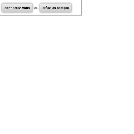
connectez-vous
ou
créez un compte