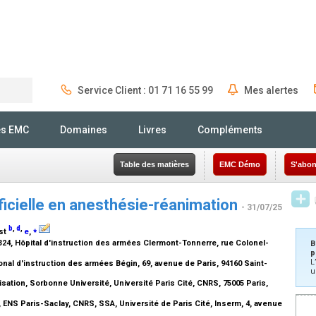
Service Client : 01 71 16 55 99
Mes alertes
Rechercher
és EMC
Domaines
Livres
Compléments
Table des matières
EMC Démo
S'abon
tificielle en anesthésie-réanimation
- 31/07/25
b
,
d
,
⁎
ost
e
,
24, Hôpital d'instruction des armées Clermont-Tonnerre, rue Colonel-
B
p
L
onal d'instruction des armées Bégin, 69, avenue de Paris, 94160 Saint-
u
isation, Sorbonne Université, Université Paris Cité, CNRS, 75005 Paris,
 ENS Paris-Saclay, CNRS, SSA, Université de Paris Cité, Inserm, 4, avenue