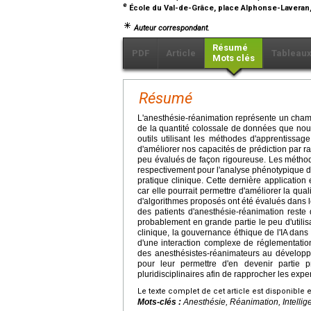
e
École du Val-de-Grâce, place Alphonse-Laveran,
Auteur correspondant.
Résumé
PDF
Article
Tableau
Mots clés
Résumé
L'anesthésie-réanimation représente un champ d
de la quantité colossale de données que nous
outils utilisant les méthodes d'apprentissag
d'améliorer nos capacités de prédiction par ra
peu évalués de façon rigoureuse. Les méthod
respectivement pour l'analyse phénotypique de
pratique clinique. Cette dernière application 
car elle pourrait permettre d'améliorer la qua
d'algorithmes proposés ont été évalués dans le
des patients d'anesthésie-réanimation rest
probablement en grande partie le peu d'utilisa
clinique, la gouvernance éthique de l'IA dans 
d'une interaction complexe de réglementation
des anesthésistes-réanimateurs au développem
pour leur permettre d'en devenir partie pr
pluridisciplinaires afin de rapprocher les exp
Le texte complet de cet article est disponible 
Mots-clés :
Anesthésie, Réanimation, Intellig