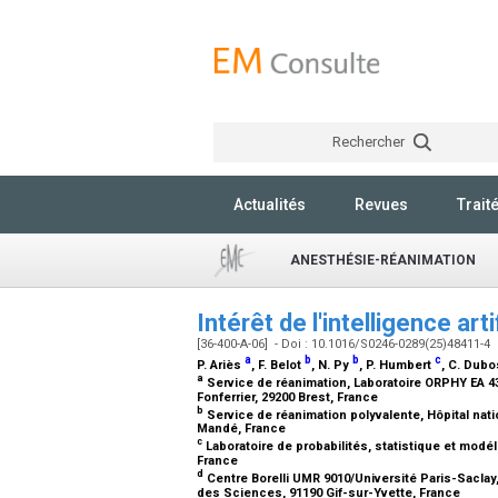
Rechercher
Actualités
Revues
Trait
ANESTHÉSIE-RÉANIMATION
Intérêt de l'intelligence ar
[36-400-A-06] - Doi : 10.1016/S0246-0289(25)48411-4
a
b
b
c
P. Ariès
, F. Belot
, N. Py
, P. Humbert
, C. Dub
a
Service de réanimation, Laboratoire ORPHY EA 43
Fonferrier, 29200 Brest, France
b
Service de réanimation polyvalente, Hôpital nati
Mandé, France
c
Laboratoire de probabilités, statistique et modél
France
d
Centre Borelli UMR 9010/Université Paris-Saclay,
des Sciences, 91190 Gif-sur-Yvette, France