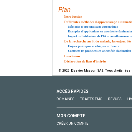
Plan
Introduction
Différentes méthodes d'apprentissage automatiqu
Méthodes d'apprentissage automatique
Exemples d'applications en anesthésie-réanimatio
Impact de l'utilisation de l'IA en anesthésie-réani
De la recherche au lit du malade, les enjeux liés 
Enjeux juridiques et éthiques en France
Comment les praticiens en anesthésie-réanimation
Conclusion
Déclaration de liens d'intérêts
© 2025 Elsevier Masson SAS. Tous droits réser
ACCÈS RAPIDES
DOMAINES
TRAITÉS EMC
REVUES
LI
MON COMPTE
CRÉER UN COMPTE