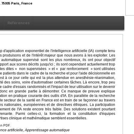
 75005 Paris, France
x
Références
'application exponentiel de l'intelligence artificielle (IA) compte tenu
 produisons et de l'intérêt majeur que nous avons à les exploiter. Les
e automatique supervisé sont les plus nombreux, ils ont pour objectif
pport aux scores décrits jusqu'ici ; ils sont cependant actuellement trop
es dites « non supervisées » et « par renforcement » sont utilisées
 patients dans le cadre de la recherche et pour l'aide décisionnelle en
est à ce jour celle qui est la plus attendue en anesthésie-réanimation,
lité des soins, voire d'automatiser certaines tâches. Là encore, trop peu
 cadre d'essais randomisés et l'impact de leur utilisation sur le devenir
e donc en grande partie à démontrer. Ce manque de preuve explique
tion en pratique courante des outils d'IA. En parallèle de la recherche
le secteur de la santé en France est en train de se façonner au travers
s nationales, européennes et de directives éthiques. La participation
ent de l'IA reste encore très faible. Des solutions existent pourtant
enante. Parmi celles-ci, la formation et la constitution d'équipes
ertises clinique et mathématique semblent essentielles.
en PDF.
ence artificielle, Apprentissage automatique