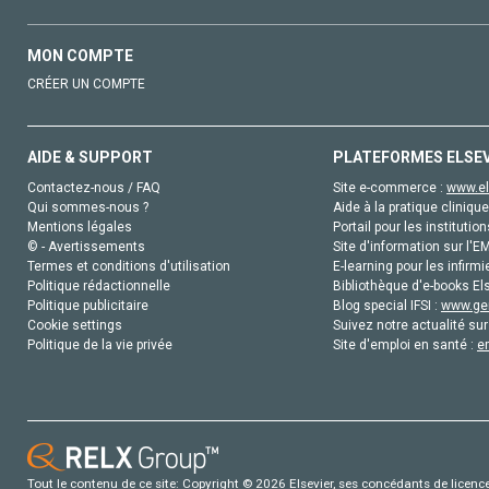
MON COMPTE
CRÉER UN COMPTE
AIDE & SUPPORT
PLATEFORMES ELSE
Contactez-nous / FAQ
Site e-commerce :
www.el
Qui sommes-nous ?
Aide à la pratique clinique
Mentions légales
Portail pour les institution
© - Avertissements
Site d'information sur l'E
Termes et conditions d'utilisation
E-learning pour les infirmi
Politique rédactionnelle
Bibliothèque d'e-books Els
Politique publicitaire
Blog special IFSI :
www.gen
Cookie settings
Suivez notre actualité sur
Politique de la vie privée
Site d'emploi en santé :
e
Tout le contenu de ce site: Copyright © 2026 Elsevier, ses concédants de licence e