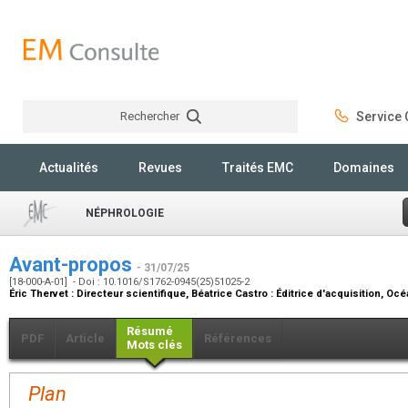
Rechercher
Service C
Rechercher
Actualités
Revues
Traités EMC
Domaines
NÉPHROLOGIE
Avant-propos
- 31/07/25
[18-000-A-01] - Doi : 10.1016/S1762-0945(25)51025-2
Éric Thervet :
Directeur scientifique
, Béatrice Castro :
Éditrice d'acquisition
, Océ
Résumé
PDF
Article
Références
Mots clés
Plan