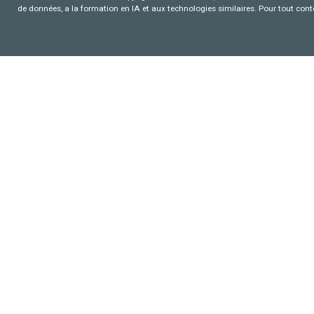
de données, a la formation en IA et aux technologies similaires. Pour tout con