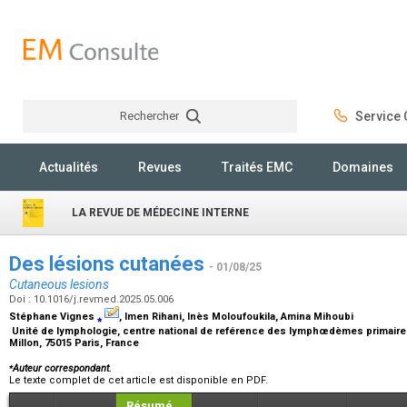
Rechercher
Service C
Rechercher
Actualités
Revues
Traités EMC
Domaines
LA REVUE DE MÉDECINE INTERNE
Des lésions cutanées
- 01/08/25
Cutaneous lesions
Doi : 10.1016/j.revmed.2025.05.006
Stéphane Vignes
⁎
, Imen Rihani, Inès Moloufoukila, Amina Mihoubi
Unité de lymphologie, centre national de reférence des lymphœdèmes primaires
Millon, 75015 Paris, France
⁎
Auteur correspondant.
Le texte complet de cet article est disponible en PDF.
Résumé