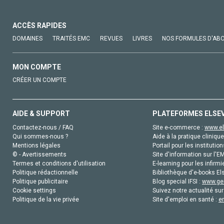
ACCÈS RAPIDES
DOMAINES
TRAITÉS EMC
REVUES
LIVRES
NOS FORMULES D'AB
MON COMPTE
CRÉER UN COMPTE
AIDE & SUPPORT
PLATEFORMES ELSE
Contactez-nous / FAQ
Site e-commerce :
www.el
Qui sommes-nous ?
Aide à la pratique clinique
Mentions légales
Portail pour les institution
© - Avertissements
Site d'information sur l'E
Termes et conditions d'utilisation
E-learning pour les infirmi
Politique rédactionnelle
Bibliothèque d'e-books Els
Politique publicitaire
Blog special IFSI :
www.gen
Cookie settings
Suivez notre actualité sur
Politique de la vie privée
Site d'emploi en santé :
e