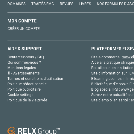
DOMAINES
TRAITÉS EMC
REVUES
LIVRES
NOS FORMULES D'AB
MON COMPTE
CRÉER UN COMPTE
AIDE & SUPPORT
PLATEFORMES ELSE
Contactez-nous / FAQ
Site e-commerce :
www.el
Qui sommes-nous ?
Aide à la pratique clinique
Mentions légales
Portail pour les institution
© - Avertissements
Site d'information sur l'E
Termes et conditions d'utilisation
E-learning pour les infirmi
Politique rédactionnelle
Bibliothèque d'e-books Els
Politique publicitaire
Blog special IFSI :
www.gen
Cookie settings
Suivez notre actualité sur
Politique de la vie privée
Site d'emploi en santé :
e