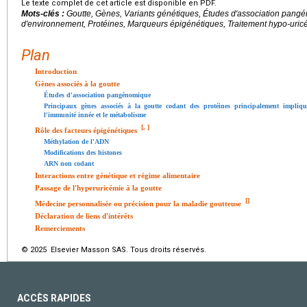
Le texte complet de cet article est disponible en PDF.
Mots-clés :
Goutte, Gènes, Variants génétiques, Études d'association pang
d'environnement, Protéines, Marqueurs épigénétiques, Traitement hypo-uric
Plan
Introduction
Gènes associés à la goutte
Études d'association pangénomique
Principaux gènes associés à la goutte codant des protéines principalement impliqué
l'immunité innée et le métabolisme
[
,
]
Rôle des facteurs épigénétiques
Méthylation de l'ADN
Modifications des histones
ARN non codant
Interactions entre génétique et régime alimentaire
Passage de l'hyperuricémie à la goutte
[
]
Médecine personnalisée ou précision pour la maladie goutteuse
Déclaration de liens d'intérêts
Remerciements
© 2025 Elsevier Masson SAS. Tous droits réservés.
ACCÈS RAPIDES