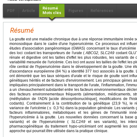
Résumé
PDF
Article
Figures
Références
Mots clés
Résumé
La goutte est une maladie chronique due à une réponse immunitaire innée se
monosodique dans le cadre d'une hyperuricémie. Ce processus est influen
études d'association pangénomique (GWAS) concernant le taux d'uricémie 
des loci codant les transporteurs de l'urate (
ABCG2, SLC2A9
codant GLU
rénale et digestive ont les tailles d'effet les plus robustes, les variants d
variabilité mesurée de l'uricémie. Ces loci ont aussi les tailles de l'effet les 
rôle central de l'hyperuricémie dans le développement de la goutte. Une ét
d'ascendance européenne (84 %) a identifié 377 loci associés à la goutte
ont démontré que les taux sériques d'urate et le risque de goutte sont inf
génétiques hérités et de facteurs d'environnement. Les principaux gènes as
impliquées principalement dans le transport de l'urate, l'inflammation, l'immu
a un chevauchement substantiel entre les facteurs environnementaux déclenc
des facteurs environnementaux fréquents (alimentation, médicaments, st
(méthylation de l'ADN [acide désoxyribonucléique], modifications de l'hi
codants). Contrairement à la contribution de la génétique (23,9 %), le r
variance de l'uricémie ( ≤ 0,3 %) dans la population générale. Les variants 
facteurs inflammatoires, métaboliques et les gènes de l'immunité inné
l'hyperuricémie à la goutte. Les nouvelles données concernant la base 
variants) et de l'hyperuricémie (
SLC2A9
et ses variants), les inter
pharmacogénétique du traitement hypo-uricémiant ont augmenté les possi
approche qui pourrait être utilisée dans la pratique clinique.