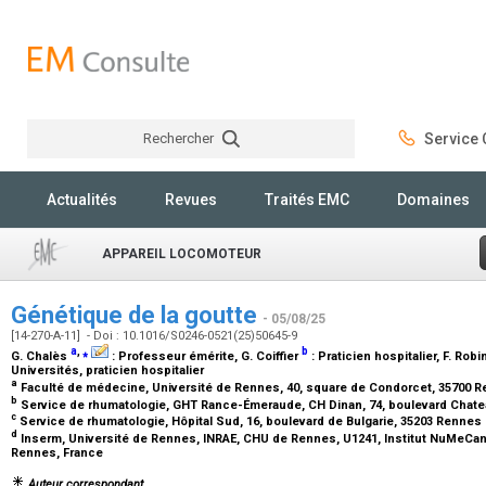
Rechercher
Service C
Rechercher
Actualités
Revues
Traités EMC
Domaines
APPAREIL LOCOMOTEUR
Génétique de la goutte
- 05/08/25
[14-270-A-11] - Doi : 10.1016/S0246-0521(25)50645-9
a
,
⁎
b
G. Chalès
:
Professeur émérite
, G. Coiffier
:
Praticien hospitalier
, F. Robi
Universités, praticien hospitalier
a
Faculté de médecine, Université de Rennes, 40, square de Condorcet, 35700 
b
Service de rhumatologie, GHT Rance-Émeraude, CH Dinan, 74, boulevard Chate
c
Service de rhumatologie, Hôpital Sud, 16, boulevard de Bulgarie, 35203 Rennes
d
Inserm, Université de Rennes, INRAE, CHU de Rennes, U1241, Institut NuMeCan
Rennes, France
Auteur correspondant.