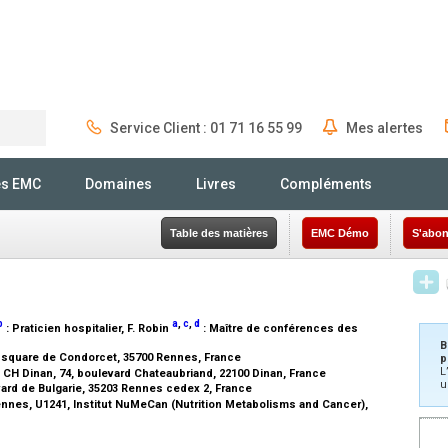
Service Client : 01 71 16 55 99
Mes alertes
Rechercher
és EMC
Domaines
Livres
Compléments
Table des matières
EMC Démo
S'abon
b
a
,
c
,
d
:
Praticien hospitalier
, F. Robin
:
Maître de conférences des
B
, square de Condorcet, 35700 Rennes, France
p
L
CH Dinan, 74, boulevard Chateaubriand, 22100 Dinan, France
u
vard de Bulgarie, 35203 Rennes cedex 2, France
nnes, U1241, Institut NuMeCan (Nutrition Metabolisms and Cancer),