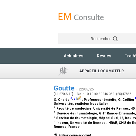
Rechercher
Actualités
Revues
Trait
APPAREIL LOCOMOTEUR
Goutte
- 22/08/25
[14-270-A-10] - Doi : 10.1016/S0246-0521(25)47868-1
a
,
⁎
G. Chalès
:
Professeur émérite
, G. Coiffier
Universités, praticien hospitalier
a
Faculté de médecine, Université de Rennes, 40
b
Service de rhumatologie, GHT Rance-Émeraude, 
c
Service de rhumatologie, Hôpital Sud, 16, boule
d
Inserm, Université de Rennes, INRAE, CHU de Re
Rennes, France
Auteur correspondant.