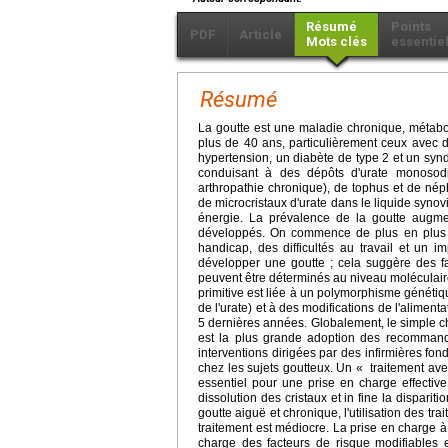
Résumé
Points
PDF
Article
Mots clés
essentie
Résumé
La goutte est une maladie chronique, métabo
plus de 40 ans, particulièrement ceux avec d
hypertension, un diabète de type 2 et un sy
conduisant à des dépôts d'urate monosodiq
arthropathie chronique), de tophus et de néph
de microcristaux d'urate dans le liquide synovi
énergie. La prévalence de la goutte augm
développés. On commence de plus en plus à
handicap, des difficultés au travail et un i
développer une goutte ; cela suggère des fa
peuvent être déterminés au niveau moléculair
primitive est liée à un polymorphisme génétiqu
de l'urate) et à des modifications de l'alimen
5 dernières années. Globalement, le simple ch
est la plus grande adoption des recommanda
interventions dirigées par des infirmières f
chez les sujets goutteux. Un « traitement avec
essentiel pour une prise en charge effective
dissolution des cristaux et in fine la dispariti
goutte aiguë et chronique, l'utilisation des t
traitement est médiocre. La prise en charge 
charge des facteurs de risque modifiables et