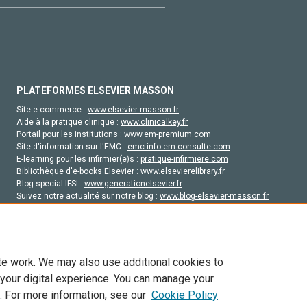
PLATEFORMES ELSEVIER MASSON
Site e-commerce :
www.elsevier-masson.fr
Aide à la pratique clinique :
www.clinicalkey.fr
Portail pour les institutions :
www.em-premium.com
Site d'information sur l'EMC :
emc-info.em-consulte.com
E-learning pour les infirmier(e)s :
pratique-infirmiere.com
Bibliothèque d'e-books Elsevier :
www.elsevierelibrary.fr
Blog special IFSI :
www.generationelsevier.fr
Suivez notre actualité sur notre blog :
www.blog-elsevier-masson.fr
Site d'emploi en santé :
emploisante.com
te work. We may also use additional cookies to
 your digital experience. You can manage your
. For more information, see our
Cookie Policy
vier, ses concédants de licence et ses contributeurs. Tout les droits sont réservés, y 
ogies similaires. Pour tout contenu en libre accès, les conditions de licence Creati