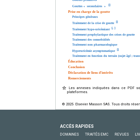
[
]
Gouttes « secondaires »
Prise en charge de la goutte
Principes généraux
[
]
Traitement de la crise de goutte
[
,
]
Traitement hypo-uricémiant
Traitement prophylactique des crises de goutte
Traitement des comorbidités
Traitement non pharmacologique
[
]
Hyperuricémie asymptomatique
Traitement en fonction du terrain (sujet âgé ; tran
Éducation
Conclusion
Déclaration de liens d'intérêts
Remerciements
Les annexes indiquées dans ce PDF sont
plateformes.
© 2025 Elsevier Masson SAS. Tous droits réser
ACCÈS RAPIDES
DOMAINES
TRAITÉS EMC
REVUES
LI