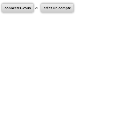
connectez-vous
ou
créez un compte