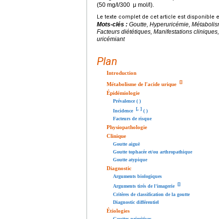
(50 mg/l/300 μ mol/l).
Le texte complet de cet article est disponible 
Mots-clés :
Goutte, Hyperuricémie, Métabolism
Facteurs diététiques, Manifestations cliniques
uricémiant
Plan
Introduction
[
]
Métabolisme de l'acide urique
Épidémiologie
Prévalence ( )
[
,
]
Incidence
( )
Facteurs de risque
Physiopathologie
Clinique
Goutte aiguë
Goutte tophacée et/ou arthropathique
Goutte atypique
Diagnostic
Arguments biologiques
[
]
Arguments tirés de l'imagerie
Critères de classification de la goutte
Diagnostic différentiel
Étiologies
Gouttes primitives