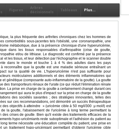
Arbres
Figures
Tableaux
Plus...
ls
décisionnels
lique, la plus fréquente des arthrites chroniques chez les hommes de
es comorbidités sous-jacentes tels l'obésité, une coronaropathie, une
ndrome métabolique, due à la présence chronique d'une hyperuricémie,
ue dans les tissus responsables d'arthropathie (crise de goutte,
ropathie et/ou de lithiase. Le diagnostic est confirmé par la présence
al et les tissus, et leur détection par l'échographie et le scanner double
ente dans le monde et touche 1 à 4 % des adultes dans les pays
 reconnaître que la goutte est une maladie sérieuse entraînant un
mpact sur la qualité de vie. L'hyperuricémie n'est pas suffisante pour
cteurs moléculaires additionnels et des éléments inflammatoires qui
e et génétique (composante auto-inflammatoire de la goutte). La goutte
e des transporteurs rénaux de l'urate (ce qui réduit l'élimination rénale
tation. La prise en charge de la goutte a certainement changé durant ces
angement qui aura le plus d'impact sur la prise en charge de la goutte
tions des sociétés savantes ; des stratégies innovantes, telles des
ondées sur ces recommandations, ont démontré un succès thérapeutique
 des objectifs à atteindre » (uricémie cible à 50 mg/l/300 μ mol/l) est
 de la goutte, l'abaissement de l'uricémie à long terme permettant la
on des crises de goutte. Bien qu'il existe des traitements efficaces de la
raitements hypo-uricémiants reste suboptimale et l'adhésion du patient au
à long terme nécessite une éducation complète du patient, une prise en
 un traitement hypo-uricémiant permettant d'obtenir l'uricémie cible