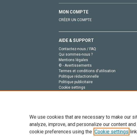
MON COMPTE
CRÉER UN COMPTE
AIDE & SUPPORT
Contactez-nous / FAQ
Qui sommes-nous ?
Mentions légales
© - Avertissements
Termes et conditions d'utilisation
Politique rédactionnelle
Politique publicitaire
Cookie settings
Politique de la vie privée
We use cookies that are necessary to make our si
analyze, improve, and personalize our content and
cookie preferences using the
Cookie settings
link
Tout le contenu de ce site: Copyright © 2026 Else
de données, a la formation en IA et aux technol