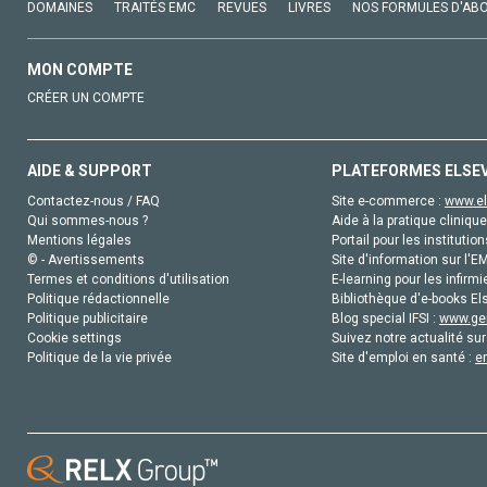
DOMAINES
TRAITÉS EMC
REVUES
LIVRES
NOS FORMULES D'AB
MON COMPTE
CRÉER UN COMPTE
AIDE & SUPPORT
PLATEFORMES ELSE
Contactez-nous / FAQ
Site e-commerce :
www.el
Qui sommes-nous ?
Aide à la pratique clinique
Mentions légales
Portail pour les institution
© - Avertissements
Site d'information sur l'E
Termes et conditions d'utilisation
E-learning pour les infirmi
Politique rédactionnelle
Bibliothèque d'e-books Els
Politique publicitaire
Blog special IFSI :
www.gen
Cookie settings
Suivez notre actualité sur
Politique de la vie privée
Site d'emploi en santé :
e