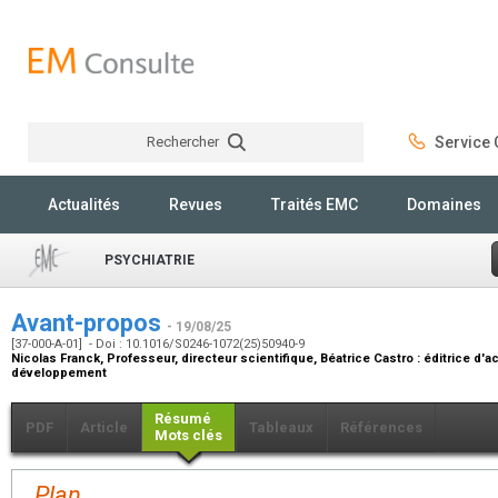
Rechercher
Service C
Rechercher
Actualités
Revues
Traités EMC
Domaines
PSYCHIATRIE
Avant-propos
- 19/08/25
[37-000-A-01] - Doi : 10.1016/S0246-1072(25)50940-9
Nicolas Franck,
Professeur, directeur scientifique
, Béatrice Castro :
éditrice d'a
développement
Résumé
PDF
Article
Tableaux
Références
Mots clés
Plan