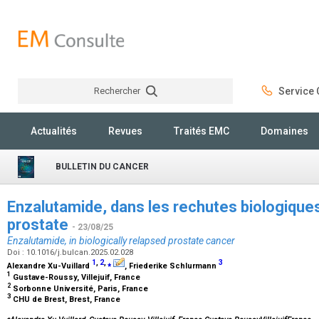
Rechercher
Service C
Rechercher
Actualités
Revues
Traités EMC
Domaines
BULLETIN DU CANCER
Enzalutamide, dans les rechutes biologiques
prostate
- 23/08/25
Enzalutamide, in biologically relapsed prostate cancer
Doi : 10.1016/j.bulcan.2025.02.028
1
,
2
,
⁎
3
Alexandre Xu-Vuillard
, Friederike Schlurmann
1
Gustave-Roussy, Villejuif, France
2
Sorbonne Université, Paris, France
3
CHU de Brest, Brest, France
⁎