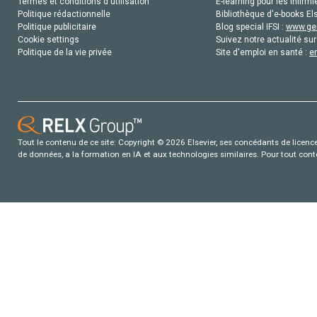
Termes et conditions d'utilisation
E-learning pour les infirmi
Politique rédactionnelle
Bibliothèque d'e-books Els
Politique publicitaire
Blog special IFSI :
www.gen
Cookie settings
Suivez notre actualité sur
Politique de la vie privée
Site d'emploi en santé :
e
Tout le contenu de ce site: Copyright © 2026 Elsevier, ses concédants de licence e
de données, a la formation en IA et aux technologies similaires. Pour tout con