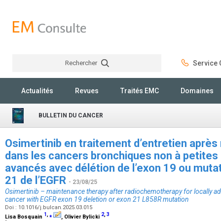
Rechercher
Service C
Rechercher
Actualités
Revues
Traités EMC
Domaines
BULLETIN DU CANCER
Osimertinib en traitement d’entretien après
dans les cancers bronchiques non à petites 
avancés avec délétion de l’exon 19 ou muta
21 de l’EGFR
- 23/08/25
Osimertinib – maintenance therapy after radiochemotherapy for locally a
cancer with EGFR exon 19 deletion or exon 21 L858R mutation
Doi : 10.1016/j.bulcan.2025.03.015
1
,
⁎
2
,
3
Lisa Bosquain
, Olivier Bylicki