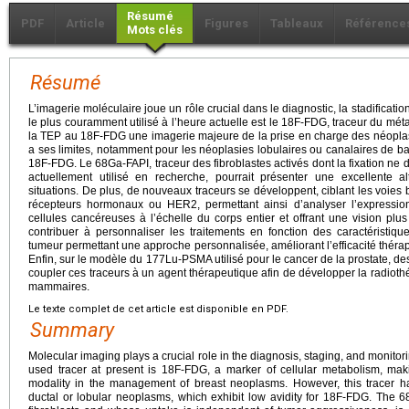
Résumé
PDF
Article
Figures
Tableaux
Référence
Mots clés
Résumé
L’imagerie moléculaire joue un rôle crucial dans le diagnostic, la stadification
le plus couramment utilisé à l’heure actuelle est le 18F-FDG, traceur du mét
la TEP au 18F-FDG une imagerie majeure de la prise en charge des néopl
a ses limites, notamment pour les néoplasies lobulaires ou canalaires de bas
18F-FDG. Le 68Ga-FAPI, traceur des fibroblastes activés dont la fixation ne 
actuellement utilisé en recherche, pourrait présenter une excellente 
situations. De plus, de nouveaux traceurs se développent, ciblant les voies
récepteurs hormonaux ou HER2, permettant ainsi d’analyser l’expressio
cellules cancéreuses à l’échelle du corps entier et offrant une vision plus
contribuer à personnaliser les traitements en fonction des caractéristiq
tumeur permettant une approche personnalisée, améliorant l’efficacité thérape
Enfin, sur le modèle du 177Lu-PSMA utilisé pour le cancer de la prostate, des 
coupler ces traceurs à un agent thérapeutique afin de développer la radioth
mammaires.
Le texte complet de cet article est disponible en PDF.
Summary
Molecular imaging plays a crucial role in the diagnosis, staging, and monito
used tracer at present is 18F-FDG, a marker of cellular metabolism, 
modality in the management of breast neoplasms. However, this tracer has 
ductal or lobular neoplasms, which exhibit low avidity for 18F-FDG. The 68