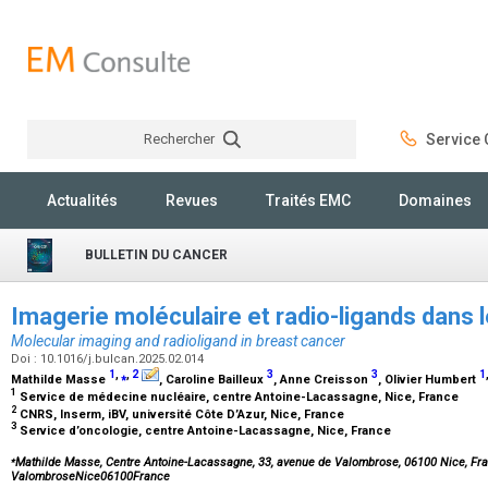
Rechercher
Service C
Rechercher
Actualités
Revues
Traités EMC
Domaines
BULLETIN DU CANCER
Imagerie moléculaire et radio-ligands dans 
Molecular imaging and radioligand in breast cancer
Doi : 10.1016/j.bulcan.2025.02.014
1
,
⁎
,
2
3
3
1
Mathilde Masse
, Caroline Bailleux
, Anne Creisson
, Olivier Humbert
1
Service de médecine nucléaire, centre Antoine-Lacassagne, Nice, France
2
CNRS, Inserm, iBV, université Côte D’Azur, Nice, France
3
Service d’oncologie, centre Antoine-Lacassagne, Nice, France
⁎
Mathilde Masse, Centre Antoine-Lacassagne, 33, avenue de Valombrose, 06100 Nice, Fr
ValombroseNice06100France