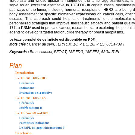
fibroblasts and whose uptake is independent of tumor aggressiveness, is 
serve as an excellent alternative to 18F-FDG in certain cases. Additionally
pathways of the tumor, including hormonal receptors or HER2, are being 
body assessment of specific biomarker expressions on cancer cells, offer
disease. This approach could help tailor treatments to the molecular c
personalized strategies that improve therapeutic efficacy and patient quality 
177Lu-PSMA used in prostate cancer, researchers are exploring the potential 
agents to develop targeted radionuclide therapy for breast neoplasms.
Le texte complet de cet article est disponible en PDF.
Mots clés :
Cancer du sein, TEP/TDM, 18F-FDG, 18F-FES, 68Ga-FAPI
Keywords :
Breast cancer, PET/CT, 18F-FDG, 18F-FES, 68Ga-FAPI
Plan
Introduction
La TEP AU 18F-FDG
Généralités
Indications
Évaluation de la récidive
La TEP AU 18F-FES
Généralités
Intérêt clinique [
]
La TEP au 68Ga-FAPI
Généralités
Potentielles indications
Le FAPI, un agent théranostique ?
Conclusion