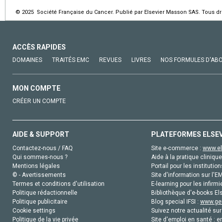
© 2025 Société Française du Cancer. Publié par Elsevier Masson SAS. Tous dro
ACCÈS RAPIDES
DOMAINES
TRAITÉS EMC
REVUES
LIVRES
NOS FORMULES D'AB
MON COMPTE
CRÉER UN COMPTE
AIDE & SUPPORT
PLATEFORMES ELSE
Contactez-nous / FAQ
Site e-commerce :
www.el
Qui sommes-nous ?
Aide à la pratique clinique
Mentions légales
Portail pour les institution
© - Avertissements
Site d'information sur l'E
Termes et conditions d'utilisation
E-learning pour les infirmi
Politique rédactionnelle
Bibliothèque d'e-books Els
Politique publicitaire
Blog special IFSI :
www.gen
Cookie settings
Suivez notre actualité sur
Politique de la vie privée
Site d'emploi en santé :
e