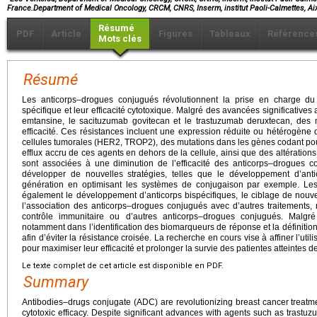
France.Department of Medical Oncology, CRCM, CNRS, Inserm, institut Paoli-Calmettes, Ai
Résumé
PDF
Article
Figures
Tableaux
Référence
Mots clés
Résumé
Les anticorps–drogues conjugués révolutionnent la prise en charge du
spécifique et leur efficacité cytotoxique. Malgré des avancées significative
emtansine, le sacituzumab govitecan et le trastuzumab deruxtecan, des 
efficacité. Ces résistances incluent une expression réduite ou hétérogène 
cellules tumorales (HER2, TROP2), des mutations dans les gènes codant pour
efflux accru de ces agents en dehors de la cellule, ainsi que des altérations 
sont associées à une diminution de l’efficacité des anticorps–drogues c
développer de nouvelles stratégies, telles que le développement d’an
génération en optimisant les systèmes de conjugaison par exemple. Les 
également le développement d’anticorps bispécifiques, le ciblage de nou
l’association des anticorps–drogues conjugués avec d’autres traitements,
contrôle immunitaire ou d’autres anticorps–drogues conjugués. Malgré
notamment dans l’identification des biomarqueurs de réponse et la définiti
afin d’éviter la résistance croisée. La recherche en cours vise à affiner l’ut
pour maximiser leur efficacité et prolonger la survie des patientes atteintes d
Le texte complet de cet article est disponible en PDF.
Summary
Antibodies–drugs conjugate (ADC) are revolutionizing breast cancer treatmen
cytotoxic efficacy. Despite significant advances with agents such as trast