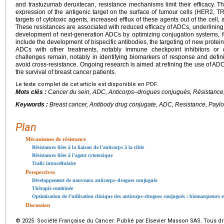
and trastuzumab deruxtecan, resistance mechanisms limit their efficacy. 
expression of the antigenic target on the surface of tumour cells (HER2, 
targets of cytotoxic agents, increased efflux of these agents out of the cell, an
These resistances are associated with reduced efficacy of ADCs, underlining 
development of next-generation ADCs by optimizing conjugation systems, f
include the development of bispecific antibodies, the targeting of new prote
ADCs with other treatments, notably immune checkpoint inhibitors or
challenges remain, notably in identifying biomarkers of response and defin
avoid cross-resistance. Ongoing research is aimed at refining the use of ADC
the survival of breast cancer patients.
Le texte complet de cet article est disponible en PDF.
Mots clés :
Cancer du sein, ADC, Anticorps–drogues conjugués, Résistance,
Keywords :
Breast cancer, Antibody drug conjugate, ADC, Resistance, Paylo
Plan
Mécanismes de résistance
Résistances liées à la liaison de l’anticorps à la cible
Résistances liées à l’agent cytotoxique
Trafic intracellulaire
Perspectives
Développement de nouveaux anticorps–drogues conjugués
Thérapie combinée
Optimisation de l’utilisation clinique des anticorps–drogues conjugués : biomarqueurs et
Discussion
© 2025 Société Française du Cancer. Publié par Elsevier Masson SAS. Tous dro