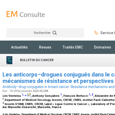
Rechercher
Service C
Rechercher
Actualités
Revues
Traités EMC
Domaines
BULLETIN DU CANCER
Les anticorps–drogues conjugués dans le ca
mécanismes de résistance et perspectives
Antibody–drug conjugates in breast cancer: Resistance mechanisms and
Doi : 10.1016/j.bulcan.2025.05.008
1
,
⁎
1
1
,
2
Léo Ventelou
, Anthony Gonçalves
, François Bertucci
, Alexandre de 
1
Department of Medical Oncology, Inserm, CRCM, CNRS, institut Paoli-Calmettes,
2
Inserm U1068, CNRS, CRCM, Label « Ligue Contre le Cancer », Laboratory of Pred
Aix-Marseille Université, Marseille, France
⁎
Léo Ventelou, Department of Medical Oncology, CRCM, CNRS, Inserm, institut Paoli-Calmett