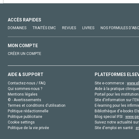
ACCÈS RAPIDES
DOMAINES
TRAITÉS EMC
REVUES
LIVRES
NOS FORMULES D'AB
MON COMPTE
CRÉER UN COMPTE
AIDE & SUPPORT
PLATEFORMES ELSE
Contactez-nous / FAQ
Site e-commerce :
www.el
Qui sommes-nous ?
Aide à la pratique clinique
Mentions légales
Portail pour les institution
© - Avertissements
Site d'information sur l'E
Termes et conditions d'utilisation
E-learning pour les infirmi
Politique rédactionnelle
Bibliothèque d'e-books Els
Politique publicitaire
Blog special IFSI :
www.gen
Cookie settings
Suivez notre actualité sur
Politique de la vie privée
Site d'emploi en santé :
e