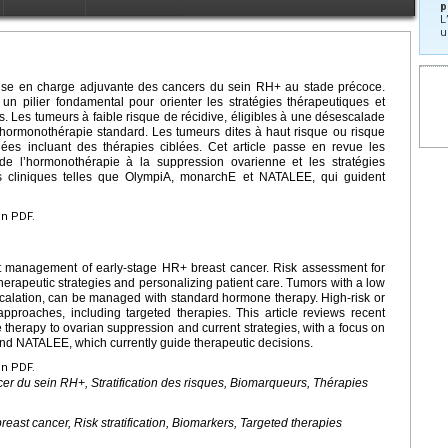
p
L
u
prise en charge adjuvante des cancers du sein RH+ au stade précoce.
 un pilier fondamental pour orienter les stratégies thérapeutiques et
s. Les tumeurs à faible risque de récidive, éligibles à une désescalade
 hormonothérapie standard. Les tumeurs dites à haut risque ou risque
ifiées incluant des thérapies ciblées. Cet article passe en revue les
 de l’hormonothérapie à la suppression ovarienne et les stratégies
es cliniques telles que OlympiA, monarchE et NATALEE, qui guident
en PDF.
nt management of early-stage HR+ breast cancer. Risk assessment for
therapeutic strategies and personalizing patient care. Tumors with a low
-escalation, can be managed with standard hormone therapy. High-risk or
 approaches, including targeted therapies. This article reviews recent
therapy to ovarian suppression and current strategies, with a focus on
and NATALEE, which currently guide therapeutic decisions.
en PDF.
r du sein RH+, Stratification des risques, Biomarqueurs, Thérapies
ast cancer, Risk stratification, Biomarkers, Targeted therapies