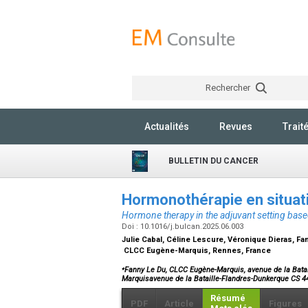
Rechercher
Actualités
Revues
Trait
BULLETIN DU CANCER
Hormonothérapie en situati
Hormone therapy in the adjuvant setting bas
Doi : 10.1016/j.bulcan.2025.06.003
Julie Cabal, Céline Lescure, Véronique Dieras, F
CLCC Eugène-Marquis, Rennes, France
⁎
Fanny Le Du, CLCC Eugène-Marquis, avenue de la Bata
Marquisavenue de la Bataille-Flandres-Dunkerque CS
Résumé
PDF
Article
Figures