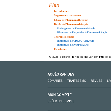
Plan
Introduction
Suppression ovarienne
Choix de l’hormonothérapie
Durée de l’hormonothérapie
Prolongation de l’hormonothérapie
Réduction de l’exposition à l’hormonothérapie
Thérapies ciblées
Inhibiteurs de CDK4/6 (CDK4/6i)
Inhibiteurs de PARP (PARPi)
Conclusion
© 2025 Société Française du Cancer. Publié pa
ACCÈS RAPIDES
DOMAINES
TRAITÉS EMC
REVUES
LI
MON COMPTE
CRÉER UN COMPTE