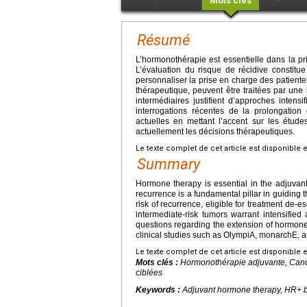
Mots clés
Résumé
L’hormonothérapie est essentielle dans la 
L’évaluation du risque de récidive constitue
personnaliser la prise en charge des patiente
thérapeutique, peuvent être traitées par une
intermédiaires justifient d’approches intens
interrogations récentes de la prolongation
actuelles en mettant l’accent sur les étud
actuellement les décisions thérapeutiques.
Le texte complet de cet article est disponible 
Summary
Hormone therapy is essential in the adjuva
recurrence is a fundamental pillar in guiding 
risk of recurrence, eligible for treatment de
intermediate-risk tumors warrant intensified
questions regarding the extension of hormone 
clinical studies such as OlympiA, monarchE, 
Le texte complet de cet article est disponible 
Mots clés :
Hormonothérapie adjuvante, Cance
ciblées
Keywords :
Adjuvant hormone therapy, HR+ bre