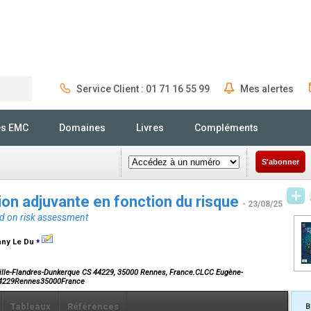
Service Client : 01 71 16 55 99
Mes alertes
Rechercher
és EMC
Domaines
Livres
Compléments
S'abonner
on adjuvante en fonction du risque
- 23/08/25
ed on risk assessment
⁎
anny Le Du
ille-Flandres-Dunkerque CS 44229, 35000 Rennes, France.CLCC Eugène-
 44229Rennes35000France
Tableaux
Références
B