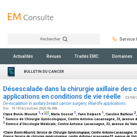
Rechercher
Service C
Rechercher
Actualités
Revues
Traités EMC
Domaines
BULLETIN DU CANCER
Désescalade dans la chirurgie axillaire des c
applications en conditions de vie réelle
- 23/08/
De-escalation in axillary breast cancer surgery: Real-life applications
Doi : 10.1016/j.bulcan.2025.06.006
1
,
⁎
1
1
2
Claire Bonin-Mouriot
, Marie Gosset
, Yann Delpech
, Caroline Bailleux
1
Service de Chirurgie Gynécologique, Centre Antoine-Lacassagne, 33, avenue 
2
Service d’Oncologie Médicale, Centre Antoine-Lacassagne, 33, avenue de Val
⁎
Claire Bonin-Mouriot, Service de Chirurgie Gynécologique, Centre Antoine-Lacassagne, 
France.Service de chirurgie gynécologique, centre Antoine-Lacassagne33, avenue de V