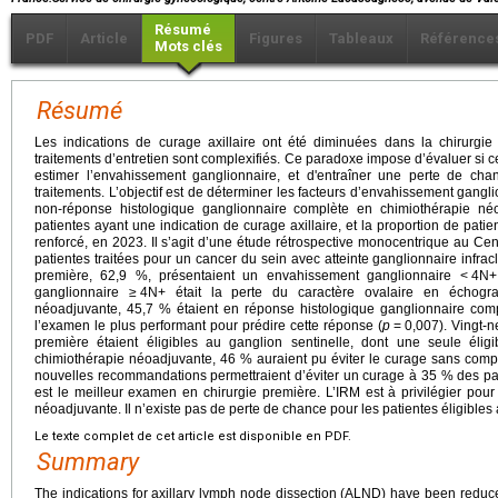
Résumé
PDF
Article
Figures
Tableaux
Référence
Mots clés
Résumé
Les indications de curage axillaire ont été diminuées dans la chirurgie
traitements d’entretien sont complexifiés. Ce paradoxe impose d’évaluer si 
estimer l’envahissement ganglionnaire, et d'entraîner une perte de cha
traitements. L’objectif est de déterminer les facteurs d’envahissement gangl
non-réponse histologique ganglionnaire complète en chimiothérapie néo
patientes ayant une indication de curage axillaire, et la proportion de patien
renforcé, en 2023. Il s’agit d’une étude rétrospective monocentrique au Ce
patientes traitées pour un cancer du sein avec atteinte ganglionnaire infrac
première, 62,9 %, présentaient un envahissement ganglionnaire <
4N+.
ganglionnaire ≥
4N+ était la perte du caractère ovalaire en échogra
néoadjuvante, 45,7 % étaient en réponse histologique ganglionnaire compl
l’examen le plus performant pour prédire cette réponse (
p
=
0,007). Vingt-n
première étaient éligibles au ganglion sentinelle, dont une seule éligi
chimiothérapie néoadjuvante, 46 % auraient pu éviter le curage sans compro
nouvelles recommandations permettraient d’éviter un curage à 35 % des pat
est le meilleur examen en chirurgie première. L’IRM est à privilégier pour
néoadjuvante. Il n’existe pas de perte de chance pour les patientes éligible
Le texte complet de cet article est disponible en PDF.
Summary
The indications for axillary lymph node dissection (ALND) have been reduce