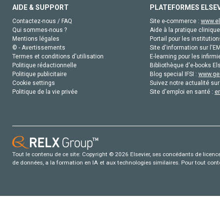
AIDE & SUPPORT
PLATEFORMES ELSE
Contactez-nous / FAQ
Site e-commerce :
www.el
Qui sommes-nous ?
Aide à la pratique clinique
Mentions légales
Portail pour les institution
© - Avertissements
Site d'information sur l'E
Termes et conditions d'utilisation
E-learning pour les infirmi
Politique rédactionnelle
Bibliothèque d'e-books Els
Politique publicitaire
Blog special IFSI :
www.gen
Cookie settings
Suivez notre actualité sur
Politique de la vie privée
Site d'emploi en santé :
e
Tout le contenu de ce site: Copyright © 2026 Elsevier, ses concédants de licence e
de données, a la formation en IA et aux technologies similaires. Pour tout con