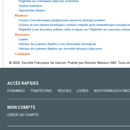
Éligibilité aux traitements adjuvants d’entretien
Analyse statistique
Approbation éthique
Résultats
Facteurs d’envahissement ganglionnaire massif en chirurgie première
Facteurs de non-réponse histologique axillaire complète après chimiothérapie néoadjuva
Éligibilité à une dissection axillaire ciblée et impact sur l’éligibilité aux nouveaux traite
Discussion
Limites
Sélection des patientes éligibles à une désescalade chirurgicale
Sélection des patientes éligibles aux nouvelles thérapies adjuvantes
Conclusion
© 2025 Société Française du Cancer. Publié par Elsevier Masson SAS. Tous dro
ACCÈS RAPIDES
DOMAINES
TRAITÉS EMC
REVUES
LIVRES
NOS FORMULES D'AB
MON COMPTE
CRÉER UN COMPTE