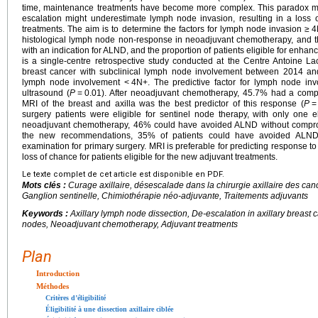
time, maintenance treatments have become more complex. This paradox ma
escalation might underestimate lymph node invasion, resulting in a loss of
treatments. The aim is to determine the factors for lymph node invasion ≥
4
histological lymph node non-response in neoadjuvant chemotherapy, and th
with an indication for ALND, and the proportion of patients eligible for enha
is a single-centre retrospective study conducted at the Centre Antoine Lac
breast cancer with subclinical lymph node involvement between 2014 an
lymph node involvement <
4N+. The predictive factor for lymph node in
ultrasound (
P
=
0.01). After neoadjuvant chemotherapy, 45.7% had a comp
MRI of the breast and axilla was the best predictor of this response (
P
=
surgery patients were eligible for sentinel node therapy, with only one el
neoadjuvant chemotherapy, 46% could have avoided ALND without compro
the new recommendations, 35% of patients could have avoided ALND. 
examination for primary surgery. MRI is preferable for predicting response 
loss of chance for patients eligible for the new adjuvant treatments.
Le texte complet de cet article est disponible en PDF.
Mots clés :
Curage axillaire, désescalade dans la chirurgie axillaire des ca
Ganglion sentinelle, Chimiothérapie néo-adjuvante, Traitements adjuvants
Keywords :
Axillary lymph node dissection, De-escalation in axillary breast 
nodes, Neoadjuvant chemotherapy, Adjuvant treatments
Plan
Introduction
Méthodes
Critères d’éligibilité
Éligibilité à une dissection axillaire ciblée