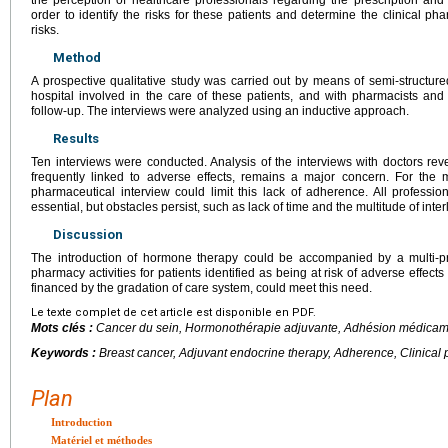
the perception of healthcare professionals regarding the prescription and
order to identify the risks for these patients and determine the clinical p
risks.
Method
A prospective qualitative study was carried out by means of semi-structured
hospital involved in the care of these patients, and with pharmacists and 
follow-up. The interviews were analyzed using an inductive approach.
Results
Ten interviews were conducted. Analysis of the interviews with doctors rev
frequently linked to adverse effects, remains a major concern. For the m
pharmaceutical interview could limit this lack of adherence. All professiona
essential, but obstacles persist, such as lack of time and the multitude of inte
Discussion
The introduction of hormone therapy could be accompanied by a multi-pro
pharmacy activities for patients identified as being at risk of adverse effect
financed by the gradation of care system, could meet this need.
Le texte complet de cet article est disponible en PDF.
Mots clés :
Cancer du sein, Hormonothérapie adjuvante, Adhésion médicame
Keywords :
Breast cancer, Adjuvant endocrine therapy, Adherence, Clinical
Plan
Introduction
Matériel et méthodes