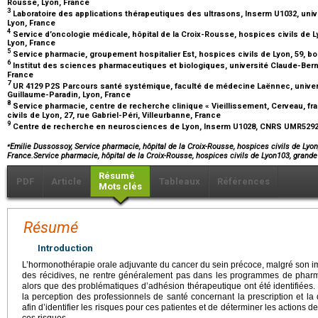
Rousse, Lyon, France
3
Laboratoire des applications thérapeutiques des ultrasons, Inserm U1032, univ
Lyon, France
4
Service d’oncologie médicale, hôpital de la Croix-Rousse, hospices civils de L
Lyon, France
5
Service pharmacie, groupement hospitalier Est, hospices civils de Lyon, 59, bo
6
Institut des sciences pharmaceutiques et biologiques, université Claude-Berna
France
7
UR 4129 P2S Parcours santé systémique, faculté de médecine Laënnec, univers
Guillaume-Paradin, Lyon, France
8
Service pharmacie, centre de recherche clinique « Vieillissement, Cerveau, fra
civils de Lyon, 27, rue Gabriel-Péri, Villeurbanne, France
9
Centre de recherche en neurosciences de Lyon, Inserm U1028, CNRS UMR5292, 
⁎
Emilie Dussossoy, Service pharmacie, hôpital de la Croix-Rousse, hospices civils de Lyon
France.Service pharmacie, hôpital de la Croix-Rousse, hospices civils de Lyon103, grand
Résumé
PDF
Article
Tableaux
Références
Mots clés
Résumé
Introduction
L’hormonothérapie orale adjuvante du cancer du sein précoce, malgré son im
des récidives, ne rentre généralement pas dans les programmes de pharm
alors que des problématiques d’adhésion thérapeutique ont été identifiées. L
la perception des professionnels de santé concernant la prescription et la
afin d’identifier les risques pour ces patientes et de déterminer les actions