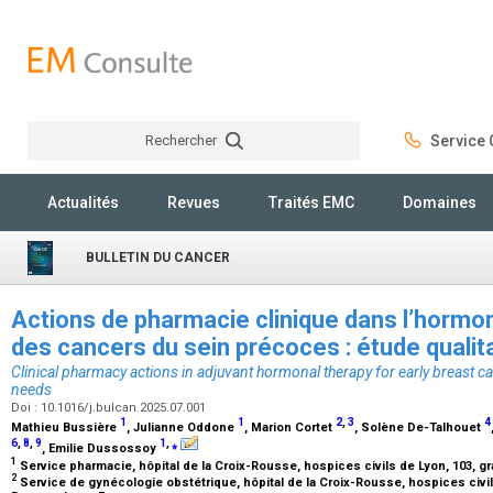
Rechercher
Service C
Rechercher
Actualités
Revues
Traités EMC
Domaines
BULLETIN DU CANCER
Actions de pharmacie clinique dans l’hormo
des cancers du sein précoces : étude qualit
Clinical pharmacy actions in adjuvant hormonal therapy for early breast can
needs
Doi : 10.1016/j.bulcan.2025.07.001
1
1
2
,
3
4
Mathieu Bussière
, Julianne Oddone
, Marion Cortet
, Solène De-Talhouet
6
,
8
,
9
1
,
⁎
, Emilie Dussossoy
1
Service pharmacie, hôpital de la Croix-Rousse, hospices civils de Lyon, 103, g
2
Service de gynécologie obstétrique, hôpital de la Croix-Rousse, hospices civils