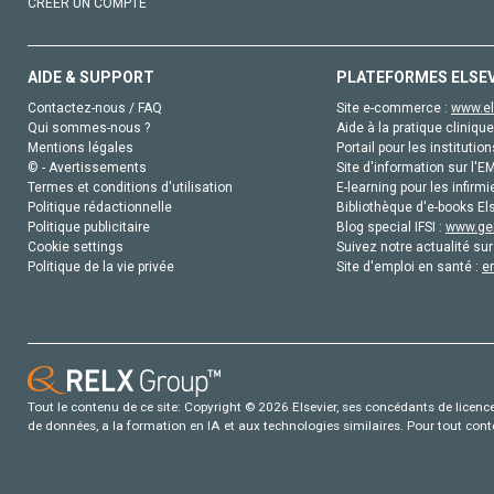
CRÉER UN COMPTE
AIDE & SUPPORT
PLATEFORMES ELSE
Contactez-nous / FAQ
Site e-commerce :
www.el
Qui sommes-nous ?
Aide à la pratique clinique
Mentions légales
Portail pour les institution
© - Avertissements
Site d'information sur l'E
Termes et conditions d'utilisation
E-learning pour les infirmi
Politique rédactionnelle
Bibliothèque d'e-books Els
Politique publicitaire
Blog special IFSI :
www.gen
Cookie settings
Suivez notre actualité sur
Politique de la vie privée
Site d'emploi en santé :
e
Tout le contenu de ce site: Copyright © 2026 Elsevier, ses concédants de licence e
de données, a la formation en IA et aux technologies similaires. Pour tout con