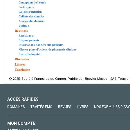
Conception de l’étude
Participants
Guides d’entretien
Collecte des données
Analyse des données
Éthique
Résultats
Participants
Risques patients
Informations données aux patientes
Mise en place d’actions de pharmacie clinique
Lien ville-hôpital
Discussion
Limites
Conclusion
© 2025 Société Française du Cancer. Publié par Elsevier Masson SAS. Tous dro
ACCÈS RAPIDES
DOMAINES
TRAITÉS EMC
REVUES
LIVRES
NOS FORMULES D'AB
MON COMPTE