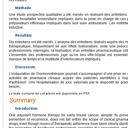
ces risques.
Méthode
Une étude prospective qualitative a été menée en réalisant des entretiens
centre hospitalier universitaire impliqués dans la prise en charge de ces
préparateurs officinaux impliqués dans leur suivi ambulatoire. Les entre
inductive.
Résultats
Dix entretiens ont été menés. L’analyse des entretiens réalisés auprès des 
thérapeutique, fréquemment lié aux effets indésirables, reste une préoc
professionnels interrogés, la réalisation d’un entretien pharmaceutique cibl
L’ensemble des professionnels juge qu’un lien ville-hôpital est essentie
manque de temps et la multitude d’interlocuteurs impliqués.
Discussion
L’instauration de l’hormonothérapie pourrait s’accompagner d’une prise en 
activités de pharmacie clinique auprès des patientes identifiées à ris
d’adhésion. Une hospitalisation de jour, valorisée par le dispositif de gra
besoin.
Le texte complet de cet article est disponible en PDF.
Summary
Introduction
Oral adjuvant hormone therapy for early breast cancer, despite its prov
prevention of recurrence, does not fall within the scope of clinical pharm
drugs, even though issues of therapeutic adherence have been clearly identif