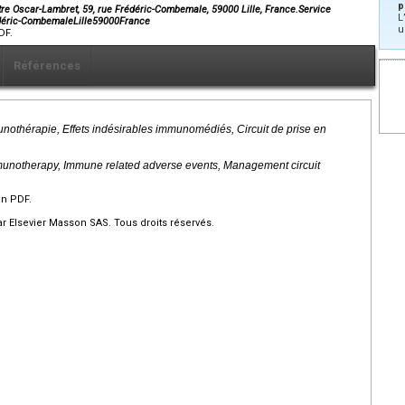
p
ntre Oscar-Lambret, 59, rue Frédéric-Combemale, 59000 Lille, France.Service
L
édéric-CombemaleLille59000France
u
DF.
Références
munothérapie, Effets indésirables immunomédiés, Circuit de prise en
mmunotherapy, Immune related adverse events, Management circuit
en PDF.
r Elsevier Masson SAS. Tous droits réservés.