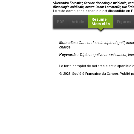
⁎
Alexandra Forestier, Service d’oncologie médicale, ce
d’oncologie médicale, centre Oscar-Lambret59, rue Fr
Le texte complet de cet article est disponible en P
Résumé
PDF
Article
Figures
Mots clés
Mots clés :
Cancer du sein triple négatif, Im
charge
Keywords :
Triple negative breast cancer, I
Le texte complet de cet article est disponible 
© 2025 Société Française du Cancer. Publié pa