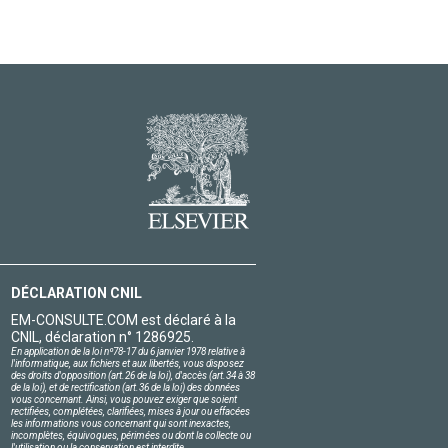
DÉCLARATION CNIL
EM-CONSULTE.COM est déclaré à la
CNIL, déclaration n° 1286925.
En application de la loi nº78-17 du 6 janvier 1978 relative à
l'informatique, aux fichiers et aux libertés, vous disposez
des droits d'opposition (art.26 de la loi), d'accès (art.34 à 38
de la loi), et de rectification (art.36 de la loi) des données
vous concernant. Ainsi, vous pouvez exiger que soient
rectifiées, complétées, clarifiées, mises à jour ou effacées
les informations vous concernant qui sont inexactes,
incomplètes, équivoques, périmées ou dont la collecte ou
l'utilisation ou la conservation est interdite.