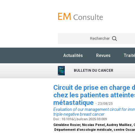
Rechercher
Actualités
Revues
Trait
BULLETIN DU CANCER
Circuit de prise en charge
chez les patientes atteinte
métastatique
- 23/08/25
Evaluation of our management circuit for imm
triple-negative breast cancer
Doi : 10.1016/j.bulcan.2025.03.009
Géraldine Rosier, Nicolas Penel, Audrey Mailliez
Département d’oncologie médicale, centre Oscar-