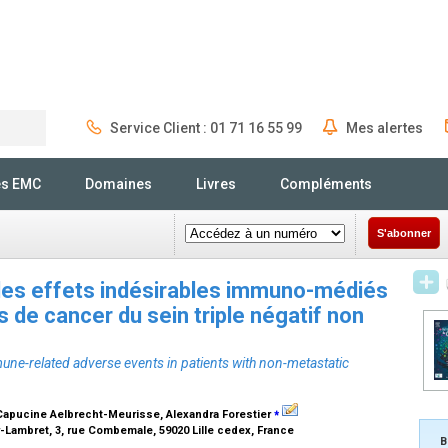
Service Client : 01 71 16 55 99
Mes alertes
Rechercher
és EMC
Domaines
Livres
Compléments
S'abonner
 des effets indésirables immuno-médiés
s de cancer du sein triple négatif non
une-related adverse events in patients with non-metastatic
⁎
, Capucine Aelbrecht-Meurisse, Alexandra Forestier
Lambret, 3, rue Combemale, 59020 Lille cedex, France
B