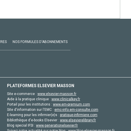
VRES
NOS FORMULES D'ABONNEMENTS
PLATEFORMES ELSEVIER MASSON
Site e-commerce :
www.elsevier-masson.fr
Aide à la pratique clinique :
www.clinicalkey.fr
Portail pour les institutions :
www.em-premium.com
Site d'information sur l'EMC :
emc-info.em-consulte.com
E-learning pour les infirmier(e)s :
pratique-infirmiere.com
Bibliothèque d'e-books Elsevier :
www.elsevierelibrary.fr
Blog special IFSI :
www.generationelsevier.fr
Suivez notre actualité sur notre blog :
www.blog-elsevier-masson.fr