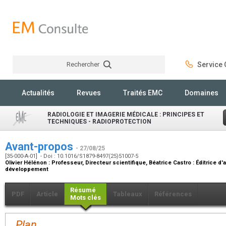
Rechercher
Service C
Rechercher
Actualités
Revues
Traités EMC
Domaines
RADIOLOGIE ET IMAGERIE MÉDICALE : PRINCIPES ET
TECHNIQUES - RADIOPROTECTION
Avant-propos
- 27/08/25
[35-000-A-01] - Doi : 10.1016/S1879-8497(25)51007-5
Olivier Hélénon :
Professeur, Directeur scientifique
, Béatrice Castro :
Éditrice d'
développement
Résumé
PDF
Article
Tableaux
Références
Mots clés
Plan