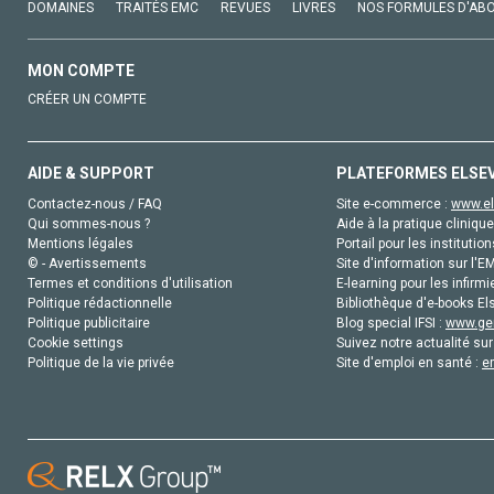
DOMAINES
TRAITÉS EMC
REVUES
LIVRES
NOS FORMULES D'AB
MON COMPTE
CRÉER UN COMPTE
AIDE & SUPPORT
PLATEFORMES ELSE
Contactez-nous / FAQ
Site e-commerce :
www.el
Qui sommes-nous ?
Aide à la pratique clinique
Mentions légales
Portail pour les institution
© - Avertissements
Site d'information sur l'E
Termes et conditions d'utilisation
E-learning pour les infirmi
Politique rédactionnelle
Bibliothèque d'e-books Els
Politique publicitaire
Blog special IFSI :
www.gen
Cookie settings
Suivez notre actualité sur
Politique de la vie privée
Site d'emploi en santé :
e