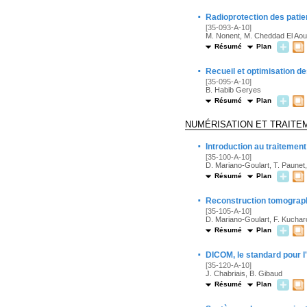
·
Radioprotection des patien
[35-093-A-10]
M. Nonent, M. Cheddad El Aoun
Résumé
Plan
·
Recueil et optimisation 
[35-095-A-10]
B. Habib Geryes
Résumé
Plan
NUMÉRISATION ET TRAITE
·
Introduction au traiteme
[35-100-A-10]
D. Mariano-Goulart, T. Paunet
Résumé
Plan
·
Reconstruction tomograph
[35-105-A-10]
D. Mariano-Goulart, F. Kuchar
Résumé
Plan
·
DICOM, le standard pour l
[35-120-A-10]
J. Chabriais, B. Gibaud
Résumé
Plan