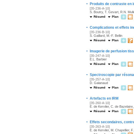
·
Produits de contraste en
[35-236-A-10]
S. Boutry, T. Gevart, R.N. Mull
Résumé
Plan
·
Complications et effets i
[35-236-B-10]
S. Gaillard, M.-F. Bellin
Résumé
Plan
·
Imagerie de perfusion tiss
[35-247-A-10]
E.L. Barbier
Résumé
Plan
·
Spectroscopie par réson
[35-257-A-10]
D. Galanaud
Résumé
Plan
·
Artefacts en IRM
[35-260-A-10]
E. de Kerviler, C. de Bazelaire,
Résumé
Plan
·
Effets secondaires, contr
[35-263-A-10]
E. de Kerviler, M. Chapellier, 