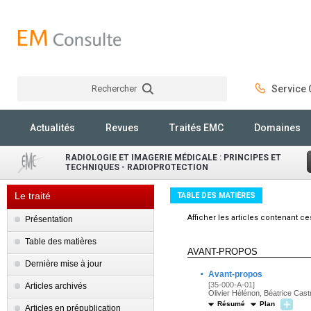
Rechercher
Service C
Rechercher
Actualités
Revues
Traités EMC
Domaines
RADIOLOGIE ET IMAGERIE MÉDICALE : PRINCIPES ET
TECHNIQUES - RADIOPROTECTION
Le traité
TABLE DES MATIÈRES
Afficher les articles contenant c
Présentation
Table des matières
AVANT-PROPOS
Dernière mise à jour
·
Avant-propos
[35-000-A-01]
Articles archivés
Olivier Hélénon, Béatrice Cast
Résumé
Plan
Articles en prépublication