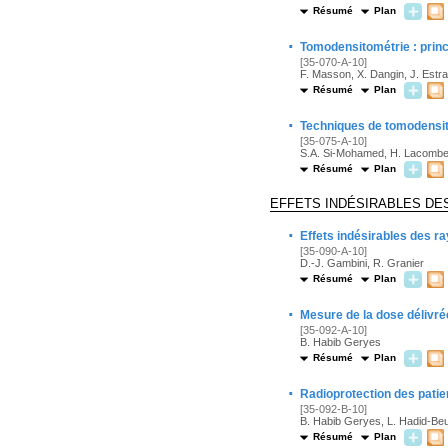
Résumé
Plan
·
Tomodensitométrie : princ
[35-070-A-10]
F. Masson, X. Dangin, J. Estr
Résumé
Plan
·
Techniques de tomodensit
[35-075-A-10]
S.A. Si-Mohamed, H. Lacombe, 
Résumé
Plan
EFFETS INDÉSIRABLES DE
·
Effets indésirables des r
[35-090-A-10]
D.-J. Gambini, R. Granier
Résumé
Plan
·
Mesure de la dose délivrée
[35-092-A-10]
B. Habib Geryes
Résumé
Plan
·
Radioprotection des patie
[35-092-B-10]
B. Habib Geryes, L. Hadid-Beur
Résumé
Plan