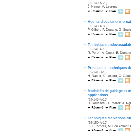
[35-140-A-20]
J. Namur, A. Laurent
Résumé
Plan
·
Agents d'occlusions pro
[35-140-A-30]
P. Gilbert, F. Douane, G. Soul
Résumé
Plan
·
Techniques endovasculair
[35-141-A-10]
R. Peron, A. Goetz, E. Dumouss
Résumé
Plan
·
Principes et techniques de
[35-141-B-10]
H. Raoult, X. Leclerc, C. Gautie
Résumé
Plan
·
Modalités de guidage et t
applications
[35-143-A-10]
H. Rousseau, P. Marek, A. Nguy
Résumé
Plan
·
Techniques d'ablations t
[35-150-A-10]
F.H. Cornelis, M. Ben Ammar, 
Résumé
Plan