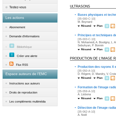
ULTRASONS
Testez-vous
·
Bases physiques et techn
Les actions
[35-000-C-10]
M. Boynard
Résumé
Plan
Abonnement
·
Principes et techniques de
Demande d'informations
[35-003-C-10]
N. Mohamedi, A. Boutigny, L. A
Sebuhyan, P. Bonnin
Bibliothèque
Résumé
Plan
Créer une alerte
PRODUCTION DE L'IMAGE 
Flux RSS
·
Production des rayons X e
[35-050-A-10]
Espace auteurs de l'EMC
D. Régent, D. Mandry, V. Crois
Résumé
Plan
Instructions aux auteurs
·
Formation de l'image radi
[35-059-A-10]
Droits de reproduction
A. Lisbona
Résumé
Plan
Les compléments multimédia
·
Détection de l'image radi
[35-062-A-10]
A. Noël