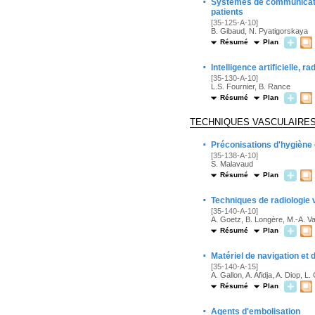
·
Systèmes de communicatio
patients
[35-125-A-10]
B. Gibaud, N. Pyatigorskaya
Résumé
Plan
·
Intelligence artificielle, r
[35-130-A-10]
L.S. Fournier, B. Rance
Résumé
Plan
TECHNIQUES VASCULAIRES
·
Préconisations d'hygiène e
[35-138-A-10]
S. Malavaud
Résumé
Plan
·
Techniques de radiologie v
[35-140-A-10]
A. Goetz, B. Longère, M.-A. V
Résumé
Plan
·
Matériel de navigation et 
[35-140-A-15]
A. Gallon, A. Afidja, A. Diop, 
Résumé
Plan
·
Agents d'embolisation