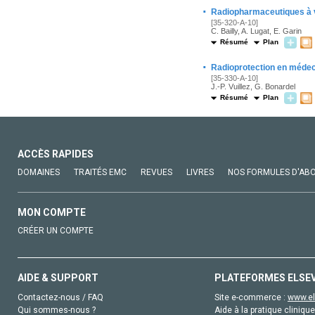
·
Radiopharmaceutiques à vi
[35-320-A-10]
C. Bailly, A. Lugat, E. Garin
Résumé
Plan
·
Radioprotection en médec
[35-330-A-10]
J.-P. Vuillez, G. Bonardel
Résumé
Plan
ACCÈS RAPIDES
DOMAINES
TRAITÉS EMC
REVUES
LIVRES
NOS FORMULES D'AB
MON COMPTE
CRÉER UN COMPTE
AIDE & SUPPORT
PLATEFORMES ELSE
Contactez-nous / FAQ
Site e-commerce :
www.el
Qui sommes-nous ?
Aide à la pratique clinique