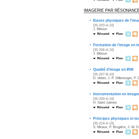
IMAGERIE PAR RÉSONANC
·
Bases physiques de l'ima
[35-203-A-10]
J. Bittoun
Résumé
Plan
·
Formation de l'image en 
[35-206-A-10]
J. Bittoun
Résumé
Plan
·
Qualité d'image en IRM
[35-207-B-10]
D. Vetter, J.-P. Dillenseger, P.
Résumé
Plan
·
Instrumentation en imager
[35-209-A-10]
H. Saint-Jalmes
Résumé
Plan
·
Principes physiques et t
[35-224-A-10]
S. Miraux, P. Brugière, J.-M. F
Résumé
Plan