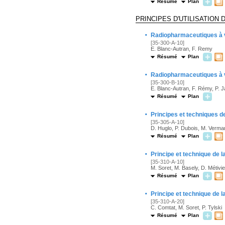
Résumé
Plan
PRINCIPES D'UTILISATION
·
Radiopharmaceutiques à v
[35-300-A-10]
E. Blanc-Autran, F. Remy
Résumé
Plan
·
Radiopharmaceutiques à v
[35-300-B-10]
E. Blanc-Autran, F. Rémy, P. Ja
Résumé
Plan
·
Principes et techniques d
[35-305-A-10]
D. Huglo, P. Dubois, M. Verma
Résumé
Plan
·
Principe et technique de 
[35-310-A-10]
M. Soret, M. Basely, D. Métivie
Résumé
Plan
·
Principe et technique de 
[35-310-A-20]
C. Comtat, M. Soret, P. Tylski
Résumé
Plan