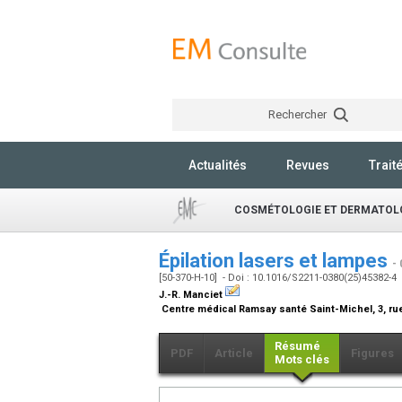
Rechercher
Actualités
Revues
Trait
COSMÉTOLOGIE ET DERMATOLO
Épilation lasers et lampes
-
[50-370-H-10] - Doi : 10.1016/S2211-0380(25)45382-4
J.-R. Manciet
Centre médical Ramsay santé Saint-Michel, 3, ru
Résumé
PDF
Article
Figures
Mots clés