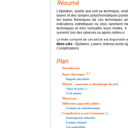
Résumé
L'épilation, quelle que soit sa technique, exis
lasers et des lampes polychromatiques pulsées
les bases théoriques de ces techniques ain
indications esthétiques ou plus rarement mé
techniques et d'en connaître leurs limites. I
survenir lors des séances ou après celles-ci.
Le texte complet de cet article est disponible 
Mots-clés :
Épilation, Lasers, Intense pulse l
Complications
Plan
Introduction
[
,
]
Bases théoriques
Rappels physiques
Pilosité : anatomie et physiologie du poil
Types de poils ( )
Cycle pilaire
Phototype
Différents appareils utilisés
Systèmes de refroidissement
Consultation avant traitement ( )
Interrogatoire recherche
Examen clinique
Cas particuliers