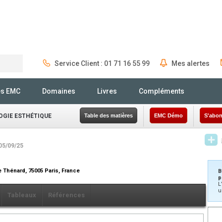
Service Client : 01 71 16 55 99
Mes alertes
Rechercher
és EMC
Domaines
Livres
Compléments
GIE ESTHÉTIQUE
Table des matières
EMC Démo
S'abon
 05/09/25
e Thénard, 75005 Paris, France
B
p
L
u
Tableaux
Références