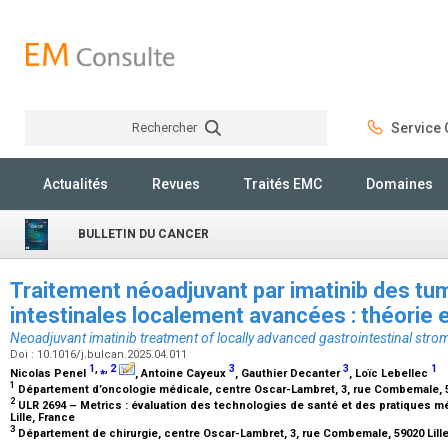
Rechercher
Service C
Rechercher
Actualités
Revues
Traités EMC
Domaines
BULLETIN DU CANCER
Traitement néoadjuvant par imatinib des tu
intestinales localement avancées : théorie 
Neoadjuvant imatinib treatment of locally advanced gastrointestinal stro
Doi : 10.1016/j.bulcan.2025.04.011
1
,
⁎
,
2
3
3
1
Nicolas Penel
, Antoine Cayeux
, Gauthier Decanter
, Loïc Lebellec
1
Département d’oncologie médicale, centre Oscar-Lambret, 3, rue Combemale, 5
2
ULR 2694 – Metrics : évaluation des technologies de santé et des pratiques médi
Lille, France
3
Département de chirurgie, centre Oscar-Lambret, 3, rue Combemale, 59020 Lill