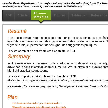
⁎
Nicolas Penel, Département d’oncologie médicale, centre Oscar-Lambret, 3, rue Combema
médicale, centre Oscar-Lambret3, rue CombemaleLille59020France
Résumé
PDF
Article
Figures
Tableaux
Référence
Mots clés
Résumé
Dans cette revue, nous faisons le point sur les essais cliniques publiés
imatinib pour tumeurs stromales gastro-intestinales localement avancées. No
vignette clinique, permettant de souligner des suggestions pratiques.
Le texte complet de cet article est disponible en PDF.
Summary
In this review we summarised published clinical trials evaluating neoadjuv
advanced gastro-intestinal stromal tumours. We illustrate the practice thr
highlight practical suggestions.
Le texte complet de cet article est disponible en PDF.
Mots clés :
Chirurgie à visée curative, Imatinib, Traitement néoadjuvant, Tum
Keywords :
Curative surgery, Imatinib, Neoadjuvant treatment, Gastrointesti
Plan
Les tumeurs stromales gastro-intestinales
Place du traitement néoadjuvant par imatinib