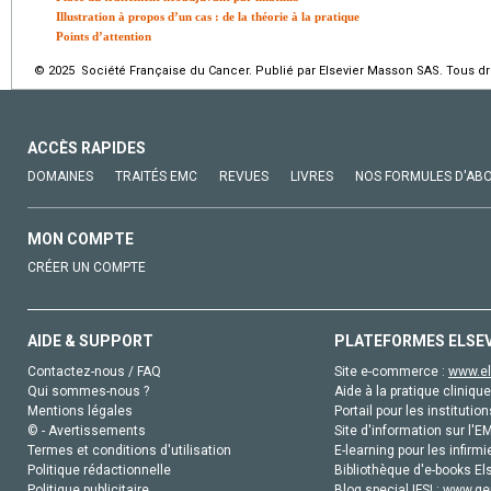
Illustration à propos d’un cas : de la théorie à la pratique
Points d’attention
© 2025 Société Française du Cancer. Publié par Elsevier Masson SAS. Tous dro
ACCÈS RAPIDES
DOMAINES
TRAITÉS EMC
REVUES
LIVRES
NOS FORMULES D'AB
MON COMPTE
CRÉER UN COMPTE
AIDE & SUPPORT
PLATEFORMES ELSE
Contactez-nous / FAQ
Site e-commerce :
www.el
Qui sommes-nous ?
Aide à la pratique clinique
Mentions légales
Portail pour les institution
© - Avertissements
Site d'information sur l'E
Termes et conditions d'utilisation
E-learning pour les infirmi
Politique rédactionnelle
Bibliothèque d'e-books Els
Politique publicitaire
Blog special IFSI :
www.gen