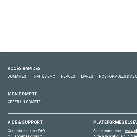
ACCÈS RAPIDES
DOMAINES
TRAITÉS EMC
REVUES
LIVRES
NOS FORMULES D'AB
MON COMPTE
CRÉER UN COMPTE
AIDE & SUPPORT
PLATEFORMES ELSE
Contactez-nous / FAQ
Site e-commerce :
www.el
Qui sommes-nous ?
Aide à la pratique clinique