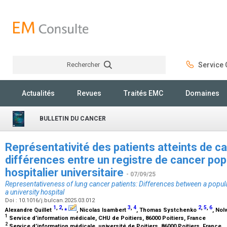
Rechercher
Service C
Rechercher
Actualités
Revues
Traités EMC
Domaines
BULLETIN DU CANCER
Représentativité des patients atteints de c
différences entre un registre de cancer pop
hospitalier universitaire
- 07/09/25
Representativeness of lung cancer patients: Differences between a popul
a university hospital
Doi : 10.1016/j.bulcan.2025.03.012
1
,
2
,
⁎
3
,
4
2
,
5
,
6
Alexandre Quillet
, Nicolas Isambert
, Thomas Systchenko
, No
1
Service d’information médicale, CHU de Poitiers, 86000 Poitiers, France
2
Service d’information médicale, université de Poitiers, 86000 Poitiers, France