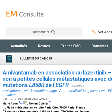
Rechercher
Service C
Rechercher
Actualités
Revues
Traités EMC
Domaines
BULLETIN DU CANCER
Amivantamab en association au lazertinib 
non à petites cellules métastatiques avec dé
mutations
L858R
de l’
EGFR
- 07/09/25
Amivantamab with lazertinib – stage IV non-small cell lung cancer with
E
mutation
Doi : 10.1016/j.bulcan.2025.02.024
1
,
⁎
2
Marie Adou
, Florian Guisier
1
UFR de médecine, université Paris Cité, 75005 Paris, France
2
Service de Pneumologie, CHU de Rouen, 76000 Rouen, France