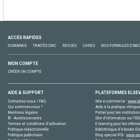
ACCÈS RAPIDES
DOMAINES
TRAITÉS EMC
REVUES
LIVRES
NOS FORMULES D'AB
MON COMPTE
CRÉER UN COMPTE
AIDE & SUPPORT
PLATEFORMES ELSE
Contactez-nous / FAQ
Site e-commerce :
www.el
Qui sommes-nous ?
Aide à la pratique clinique
Mentions légales
Portail pour les institution
© - Avertissements
Site d'information sur l'E
Termes et conditions d'utilisation
E-learning pour les infirmi
Politique rédactionnelle
Bibliothèque d'e-books Els
Politique publicitaire
Blog special IFSI :
www.gen