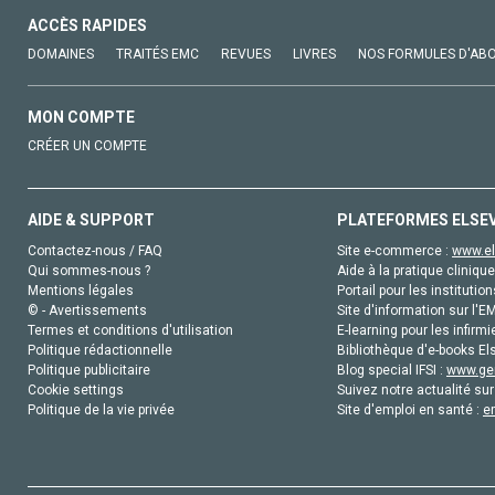
ACCÈS RAPIDES
DOMAINES
TRAITÉS EMC
REVUES
LIVRES
NOS FORMULES D'AB
MON COMPTE
CRÉER UN COMPTE
AIDE & SUPPORT
PLATEFORMES ELSE
Contactez-nous / FAQ
Site e-commerce :
www.el
Qui sommes-nous ?
Aide à la pratique clinique
Mentions légales
Portail pour les institution
© - Avertissements
Site d'information sur l'E
Termes et conditions d'utilisation
E-learning pour les infirmi
Politique rédactionnelle
Bibliothèque d'e-books Els
Politique publicitaire
Blog special IFSI :
www.gen
Cookie settings
Suivez notre actualité sur
Politique de la vie privée
Site d'emploi en santé :
e