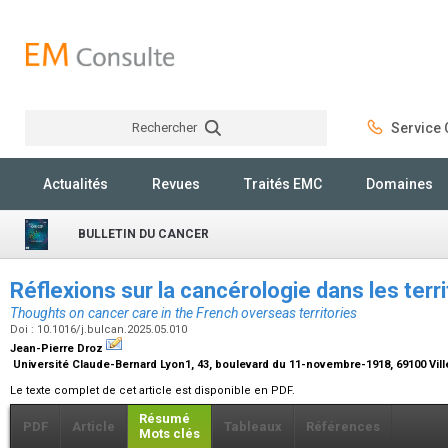
Rechercher
Service C
Rechercher
Actualités
Revues
Traités EMC
Domaines
BULLETIN DU CANCER
Réflexions sur la cancérologie dans les terr
Thoughts on cancer care in the French overseas territories
Doi : 10.1016/j.bulcan.2025.05.010
Jean-Pierre Droz
Université Claude-Bernard Lyon1, 43, boulevard du 11-novembre-1918, 69100 Vil
Le texte complet de cet article est disponible en PDF.
Résumé
PDF
Article
Tableaux
Références
Mots clés