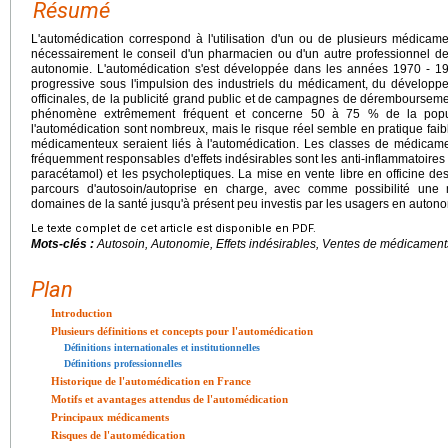
Résumé
L'automédication correspond à l'utilisation d'un ou de plusieurs médicame
nécessairement le conseil d'un pharmacien ou d'un autre professionnel de 
autonomie. L'automédication s'est développée dans les années 1970 - 19
progressive sous l'impulsion des industriels du médicament, du dévelop
officinales, de la publicité grand public et de campagnes de dérembourseme
phénomène extrêmement fréquent et concerne 50 à 75 % de la popula
l'automédication sont nombreux, mais le risque réel semble en pratique faib
médicamenteux seraient liés à l'automédication. Les classes de médicamen
fréquemment responsables d'effets indésirables sont les anti-inflammatoires 
paracétamol) et les psycholeptiques. La mise en vente libre en officine de
parcours d'autosoin/autoprise en charge, avec comme possibilité une 
domaines de la santé jusqu'à présent peu investis par les usagers en autono
Le texte complet de cet article est disponible en PDF.
Mots-clés :
Autosoin, Autonomie, Effets indésirables, Ventes de médicament
Plan
Introduction
Plusieurs définitions et concepts pour l'automédication
Définitions internationales et institutionnelles
Définitions professionnelles
Historique de l'automédication en France
Motifs et avantages attendus de l'automédication
Principaux médicaments
Risques de l'automédication