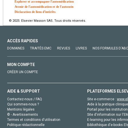
Explorer et accompagner l'automédication
Avenir de l'automédication et de l'autosoin
Déclaration de liens d'intérêts
© 2025 Elsevier Masson SAS. Tous droits réservés.
ACCÈS RAPIDES
DOMAINES
TRAITÉS EMC
REVUES
LIVRES
NOS FORMULES D'AB
MON COMPTE
CRÉER UN COMPTE
AIDE & SUPPORT
PLATEFORMES ELSE
Contactez-nous / FAQ
Site e-commerce :
www.el
Qui sommes-nous ?
Aide à la pratique clinique
Mentions légales
Portail pour les institution
© - Avertissements
Site d'information sur l'E
Termes et conditions d'utilisation
E-learning pour les infirmi
Politique rédactionnelle
Bibliothèque d'e-books Els