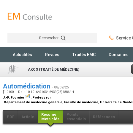
Rechercher
Service C
Rechercher
Actualités
Revues
Traités EMC
Domaines
AKOS (TRAITÉ DE MÉDECINE)
Automédication
- 08/09/25
[1-0100] - Doi : 10.1016/S1634-6939(25)48864-4
J.-P. Fournier
:
Professeur
Département de médecine générale, Faculté de médecine, Université de Nantes,
Résumé
Points
PDF
Article
Références
Mots clés
essentiels