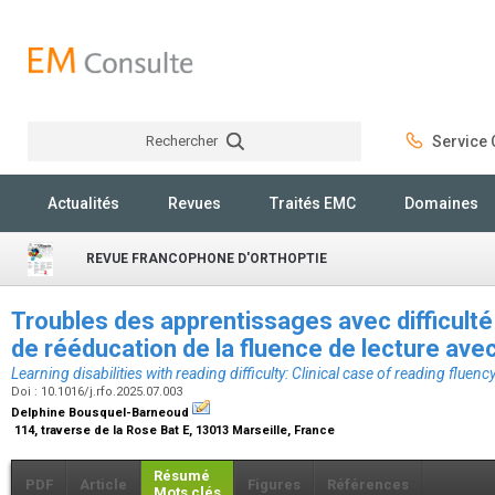
Rechercher
Service C
Rechercher
Actualités
Revues
Traités EMC
Domaines
REVUE FRANCOPHONE D'ORTHOPTIE
Troubles des apprentissages avec difficulté 
de rééducation de la fluence de lecture av
Learning disabilities with reading difficulty: Clinical case of reading fluen
Doi : 10.1016/j.rfo.2025.07.003
Delphine Bousquel-Barneoud
114, traverse de la Rose Bat E, 13013 Marseille, France
Résumé
PDF
Article
Figures
Références
Mots clés