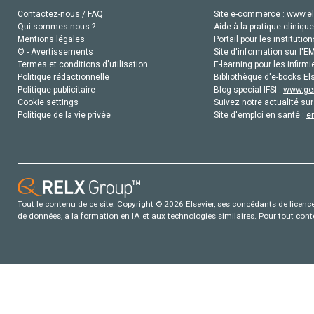
Contactez-nous / FAQ
Site e-commerce :
www.el
Qui sommes-nous ?
Aide à la pratique clinique
Mentions légales
Portail pour les institution
© - Avertissements
Site d'information sur l'E
Termes et conditions d'utilisation
E-learning pour les infirmi
Politique rédactionnelle
Bibliothèque d'e-books Els
Politique publicitaire
Blog special IFSI :
www.gen
Cookie settings
Suivez notre actualité sur
Politique de la vie privée
Site d'emploi en santé :
e
Tout le contenu de ce site: Copyright © 2026 Elsevier, ses concédants de licence e
de données, a la formation en IA et aux technologies similaires. Pour tout con