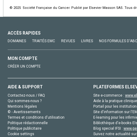
© 2025 Société Française du Cancer. Publié par Elsevier Masson SAS. Tous dro
ACCÈS RAPIDES
DOMAINES
TRAITÉS EMC
REVUES
LIVRES
NOS FORMULES D'AB
MON COMPTE
CRÉER UN COMPTE
AIDE & SUPPORT
PLATEFORMES ELSE
Contactez-nous / FAQ
Site e-commerce :
www.el
Qui sommes-nous ?
Aide à la pratique clinique
Mentions légales
Portail pour les institution
© - Avertissements
Site d'information sur l'E
Termes et conditions d'utilisation
E-learning pour les infirmi
Politique rédactionnelle
Bibliothèque d'e-books Els
Politique publicitaire
Blog special IFSI :
www.gen
Cookie settings
Suivez notre actualité sur