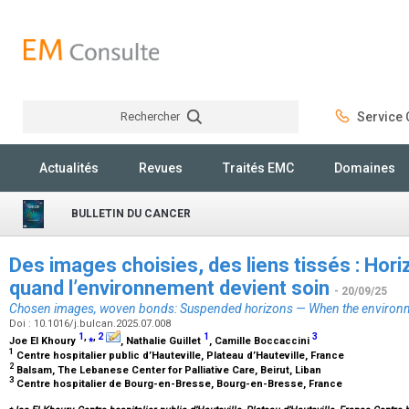
Rechercher
Service C
Rechercher
Actualités
Revues
Traités EMC
Domaines
BULLETIN DU CANCER
Des images choisies, des liens tissés : Hor
quand l’environnement devient soin
- 20/09/25
Chosen images, woven bonds: Suspended horizons — When the environ
Doi : 10.1016/j.bulcan.2025.07.008
1
,
⁎
,
2
1
3
Joe El Khoury
, Nathalie Guillet
, Camille Boccaccini
1
Centre hospitalier public d’Hauteville, Plateau d’Hauteville, France
2
Balsam, The Lebanese Center for Palliative Care, Beirut, Liban
3
Centre hospitalier de Bourg-en-Bresse, Bourg-en-Bresse, France
⁎