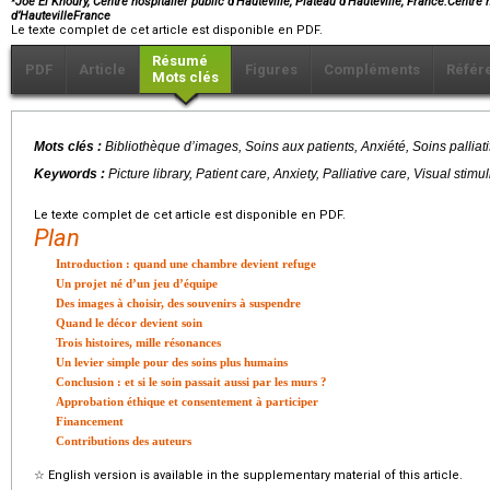
Joe El Khoury, Centre hospitalier public d’Hauteville, Plateau d’Hauteville, France.Centre 
d’HautevilleFrance
Le texte complet de cet article est disponible en PDF.
Résumé
PDF
Article
Figures
Compléments
Référ
Mots clés
Mots clés :
Bibliothèque d’images, Soins aux patients, Anxiété, Soins palliatif
Keywords :
Picture library, Patient care, Anxiety, Palliative care, Visual stimul
Le texte complet de cet article est disponible en PDF.
Plan
Introduction : quand une chambre devient refuge
Un projet né d’un jeu d’équipe
Des images à choisir, des souvenirs à suspendre
Quand le décor devient soin
Trois histoires, mille résonances
Un levier simple pour des soins plus humains
Conclusion : et si le soin passait aussi par les murs ?
Approbation éthique et consentement à participer
Financement
Contributions des auteurs
☆
English version is available in the supplementary material of this article.