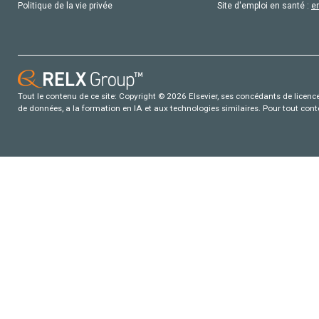
Politique de la vie privée
Site d'emploi en santé :
e
Tout le contenu de ce site: Copyright © 2026 Elsevier, ses concédants de licence e
de données, a la formation en IA et aux technologies similaires. Pour tout con