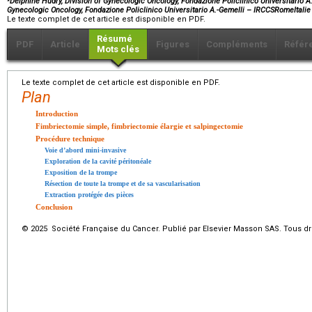
Delphine Hudry, Division of Gynecologic Oncology, Fondazione Policlinico Universitario A.
Gynecologic Oncology, Fondazione Policlinico Universitario A.-Gemelli – IRCCSRomeItalie
Le texte complet de cet article est disponible en PDF.
Résumé
PDF
Article
Figures
Compléments
Référ
Mots clés
Le texte complet de cet article est disponible en PDF.
Plan
Introduction
Fimbriectomie simple, fimbriectomie élargie et salpingectomie
Procédure technique
Voie d’abord mini-invasive
Exploration de la cavité péritonéale
Exposition de la trompe
Résection de toute la trompe et de sa vascularisation
Extraction protégée des pièces
Conclusion
© 2025 Société Française du Cancer. Publié par Elsevier Masson SAS. Tous dro