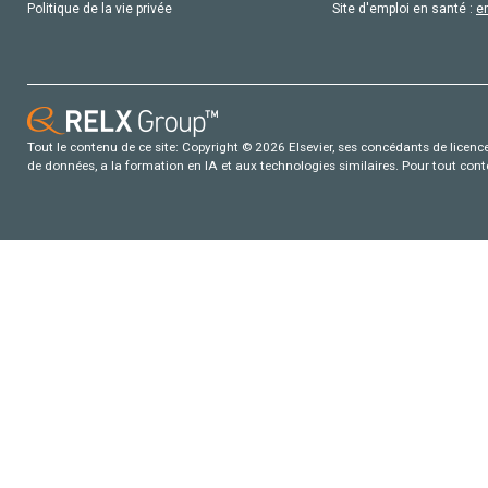
Politique de la vie privée
Site d'emploi en santé :
e
Tout le contenu de ce site: Copyright © 2026 Elsevier, ses concédants de licence e
de données, a la formation en IA et aux technologies similaires. Pour tout con