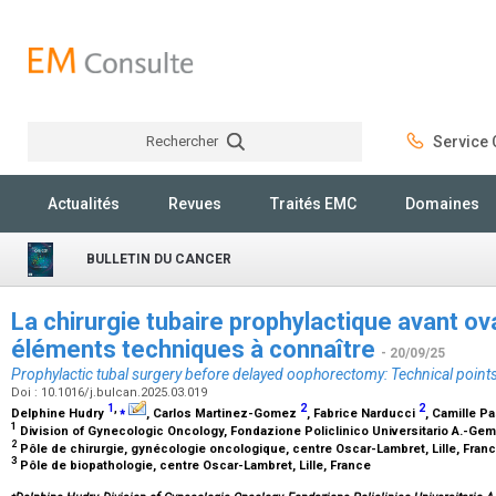
Rechercher
Service C
Rechercher
Actualités
Revues
Traités EMC
Domaines
BULLETIN DU CANCER
La chirurgie tubaire prophylactique avant ov
éléments techniques à connaître
- 20/09/25
Prophylactic tubal surgery before delayed oophorectomy: Technical point
Doi : 10.1016/j.bulcan.2025.03.019
1
,
⁎
2
2
Delphine Hudry
, Carlos Martinez-Gomez
, Fabrice Narducci
, Camille 
1
Division of Gynecologic Oncology, Fondazione Policlinico Universitario A.-Geme
2
Pôle de chirurgie, gynécologie oncologique, centre Oscar-Lambret, Lille, Fran
3
Pôle de biopathologie, centre Oscar-Lambret, Lille, France
⁎