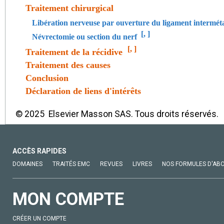
Traitement chirurgical
Libération nerveuse par ouverture du ligament intermét
[
,
]
Névrectomie ou section du nerf
[
,
]
Traitement de la récidive
Traitement des causes
Conclusion
Déclaration de liens d'intérêts
© 2025 Elsevier Masson SAS. Tous droits réservés.
ACCÈS RAPIDES
DOMAINES
TRAITÉS EMC
REVUES
LIVRES
NOS FORMULES D'AB
MON COMPTE
CRÉER UN COMPTE