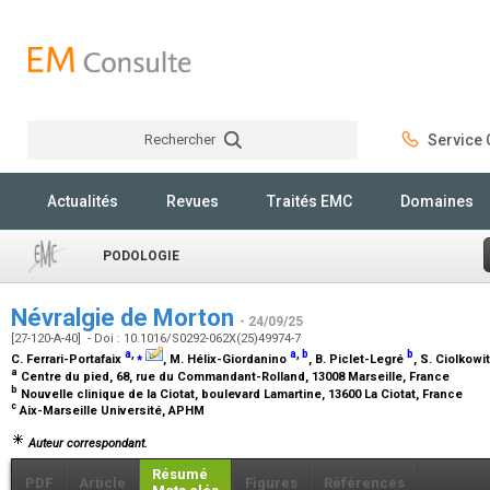
Rechercher
Service C
Rechercher
Actualités
Revues
Traités EMC
Domaines
PODOLOGIE
Névralgie de Morton
- 24/09/25
[27-120-A-40] - Doi : 10.1016/S0292-062X(25)49974-7
a
,
⁎
a
,
b
b
C. Ferrari-Portafaix
, M. Hélix-Giordanino
, B. Piclet-Legré
, S. Ciolkow
a
Centre du pied, 68, rue du Commandant-Rolland, 13008 Marseille, France
b
Nouvelle clinique de la Ciotat, boulevard Lamartine, 13600 La Ciotat, France
c
Aix-Marseille Université, APHM
Auteur correspondant.
Résumé
PDF
Article
Figures
Références