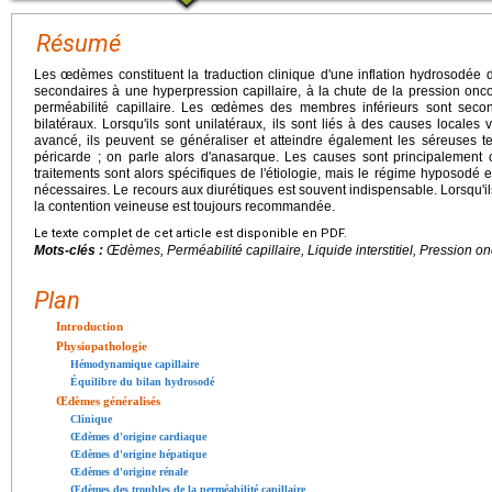
Résumé
Les œdèmes constituent la traduction clinique d'une inflation hydrosodée des
secondaires à une hyperpression capillaire, à la chute de la pression onc
perméabilité capillaire. Les œdèmes des membres inférieurs sont seconda
bilatéraux. Lorsqu'ils sont unilatéraux, ils sont liés à des causes locale
avancé, ils peuvent se généraliser et atteindre également les séreuses tel
péricarde ; on parle alors d'anasarque. Les causes sont principalement 
traitements sont alors spécifiques de l'étiologie, mais le régime hyposodé e
nécessaires. Le recours aux diurétiques est souvent indispensable. Lorsqu'il
la contention veineuse est toujours recommandée.
Le texte complet de cet article est disponible en PDF.
Mots-clés :
Œdèmes, Perméabilité capillaire, Liquide interstitiel, Pression o
Plan
Introduction
Physiopathologie
Hémodynamique capillaire
Équilibre du bilan hydrosodé
Œdèmes généralisés
Clinique
Œdèmes d'origine cardiaque
Œdèmes d'origine hépatique
Œdèmes d'origine rénale
Œdèmes des troubles de la perméabilité capillaire