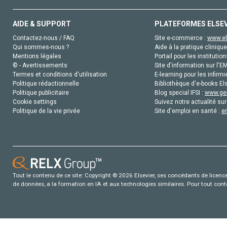
AIDE & SUPPORT
PLATEFORMES ELSE
Contactez-nous / FAQ
Site e-commerce :
www.el
Qui sommes-nous ?
Aide à la pratique clinique
Mentions légales
Portail pour les institution
© - Avertissements
Site d'information sur l'E
Termes et conditions d'utilisation
E-learning pour les infirmi
Politique rédactionnelle
Bibliothèque d'e-books Els
Politique publicitaire
Blog special IFSI :
www.gen
Cookie settings
Suivez notre actualité sur
Politique de la vie privée
Site d'emploi en santé :
e
Tout le contenu de ce site: Copyright © 2026 Elsevier, ses concédants de licence e
de données, a la formation en IA et aux technologies similaires. Pour tout con