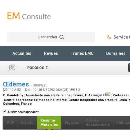
Rechercher
Service C
Rechercher
Actualités
Revues
Traités EMC
Domaines
PODOLOGIE
Œdèmes
- 30/09/25
[27-110-A-52] - Doi : 10.1016/S0292-062X(25)48913-2
⁎
C. Gaudefroy :
Assistante universitaire hospitalière
, E. Aslangul
:
Professeur
Centre coordonné de médecine interne, Centre hospitalier universitaire Louis-Mo
Colombes, France
Auteur correspondant.
Résumé
Arbres
PDF
Article
Figures
Tablea
Mots clés
décisionnels