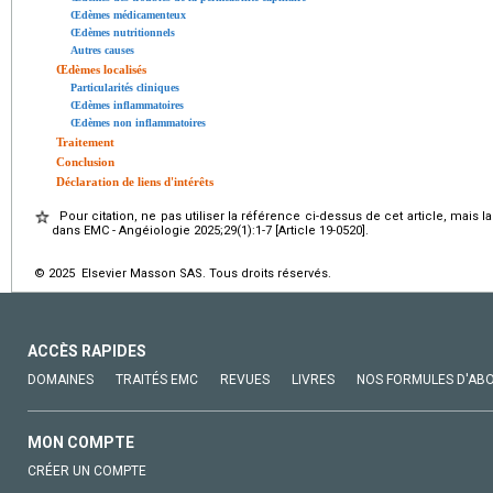
Œdèmes médicamenteux
Œdèmes nutritionnels
Autres causes
Œdèmes localisés
Particularités cliniques
Œdèmes inflammatoires
Œdèmes non inflammatoires
Traitement
Conclusion
Déclaration de liens d'intérêts
Pour citation, ne pas utiliser la référence ci-dessus de cet article, mais l
dans EMC - Angéiologie 2025;29(1):1-7 [Article 19-0520].
© 2025 Elsevier Masson SAS. Tous droits réservés.
ACCÈS RAPIDES
DOMAINES
TRAITÉS EMC
REVUES
LIVRES
NOS FORMULES D'AB
MON COMPTE
CRÉER UN COMPTE