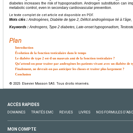
diabetes increases the risk of hypogonadism. Androgen substitution can i
metabolic control, even in secondary cardiovascular prevention.
Le texte complet de cet article est disponible en PDF.
Mots clés :
Androgènes, Diabète de type 2, Déficit androgénique lié à l’âge,
Keywords :
Androgens, Type 2 diabetes, Late-onset hypogonadism, Testost
Plan
Introduction
Évolution de la fonction testiculaire dans le temps
Le diabète de type 2 est-il un mauvais ami de la fonction testiculaire ?
Qu’attend-on pour traiter par androgènes les patients vivant avec un diabète de t
Finalement, ne devrait-on pas anticiper les choses et traiter plus largement ?
Conclusion
© 2025 Elsevier Masson SAS. Tous droits réservés.
ACCÈS RAPIDES
DOMAINES
TRAITÉS EMC
REVUES
LIVRES
NOS FORMULES D'AB
MON COMPTE