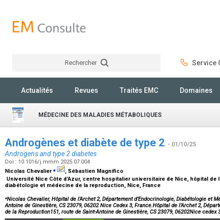
Rechercher
Service C
Rechercher
Actualités
Revues
Traités EMC
Domaines
MÉDECINE DES MALADIES MÉTABOLIQUES
Androgènes et diabète de type 2
- 01/10/25
Androgens and type 2 diabetes
Doi : 10.1016/j.mmm.2025.07.004
⁎
Nicolas Chevalier
, Sébastien Magnifico
Université Nice Côte d’Azur, centre hospitalier universitaire de Nice, hôpital de
diabétologie et médecine de la reproduction, Nice, France
⁎
Nicolas Chevalier, Hôpital de l’Archet 2, Département d’Endocrinologie, Diabétologie et M
Antoine de Ginestière, CS 23079, 06202 Nice Cedex 3, France.Hôpital de l’Archet 2, Dépar
de la Reproduction151, route de Saint-Antoine de Ginestière, CS 23079, 06202Nice cedex