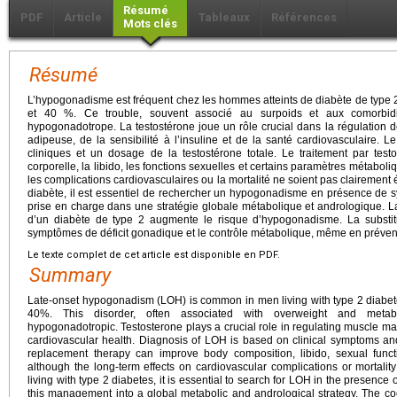
Résumé
PDF
Article
Tableaux
Références
Mots clés
Résumé
L’hypogonadisme est fréquent chez les hommes atteints de diabète de type 
et 40 %. Ce trouble, souvent associé au surpoids et aux comorbidit
hypogonadotrope. La testostérone joue un rôle crucial dans la régulation d
adipeuse, de la sensibilité à l’insuline et de la santé cardiovasculaire.
cliniques et un dosage de la testostérone totale. Le traitement par test
corporelle, la libido, les fonctions sexuelles et certains paramètres métaboli
les complications cardiovasculaires ou la mortalité ne soient pas clairement
diabète, il est essentiel de rechercher un hypogonadisme en présence de s
prise en charge dans une stratégie globale métabolique et andrologique. La
d’un diabète de type 2 augmente le risque d’hypogonadisme. La substit
symptômes de déficit gonadique et le contrôle métabolique, même en préven
Le texte complet de cet article est disponible en PDF.
Summary
Late-onset hypogonadism (LOH) is common in men living with type 2 diabet
40%. This disorder, often associated with overweight and metabol
hypogonadotropic. Testosterone plays a crucial role in regulating muscle mass,
cardiovascular health. Diagnosis of LOH is based on clinical symptoms and 
replacement therapy can improve body composition, libido, sexual funct
although the long-term effects on cardiovascular complications or mortality 
living with type 2 diabetes, it is essential to search for LOH in the presence
this management into a global metabolic and andrological strategy. The coe