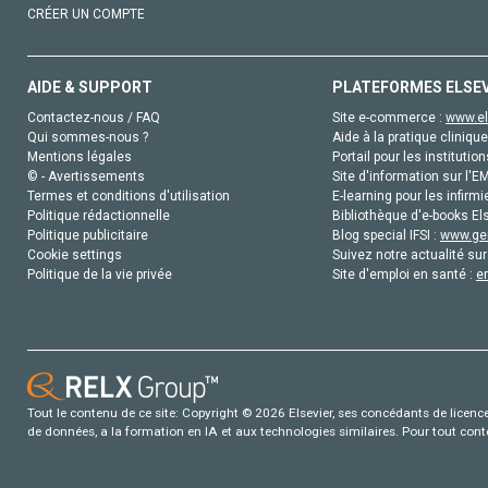
CRÉER UN COMPTE
AIDE & SUPPORT
PLATEFORMES ELSE
Contactez-nous / FAQ
Site e-commerce :
www.el
Qui sommes-nous ?
Aide à la pratique clinique
Mentions légales
Portail pour les institution
© - Avertissements
Site d'information sur l'E
Termes et conditions d'utilisation
E-learning pour les infirmi
Politique rédactionnelle
Bibliothèque d'e-books Els
Politique publicitaire
Blog special IFSI :
www.gen
Cookie settings
Suivez notre actualité sur
Politique de la vie privée
Site d'emploi en santé :
e
Tout le contenu de ce site: Copyright © 2026 Elsevier, ses concédants de licence e
de données, a la formation en IA et aux technologies similaires. Pour tout con