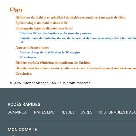
Plan
Définition du diabète et spécificité du diabète secondaire à un excès de GCs
Épidémiologie du diabète dans le SC
Physiopathologie du diabète dans le SC
Effets des GC sur les fonctions endocrines du pancréas
Contributions de l’intestin, des os, du cerveau et de l’axe somatotrope dans les modif
GC
Aspects thérapeutiques
Prise en charge du diabète dans le SC exogène
SC endogène
Diabète après la rémission du syndrome de Cushing
Diabète dans les adénomes surrénaliens avec sécrétion autonome et modérée en co
Conclusion
© 2025 Elsevier Masson SAS. Tous droits réservés.
ACCÈS RAPIDES
DOMAINES
TRAITÉS EMC
REVUES
LIVRES
NOS FORMULES D'AB
MON COMPTE