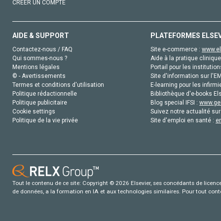
CRÉER UN COMPTE
AIDE & SUPPORT
PLATEFORMES ELSE
Contactez-nous / FAQ
Site e-commerce :
www.el
Qui sommes-nous ?
Aide à la pratique clinique
Mentions légales
Portail pour les institution
© - Avertissements
Site d'information sur l'E
Termes et conditions d'utilisation
E-learning pour les infirmi
Politique rédactionnelle
Bibliothèque d'e-books Els
Politique publicitaire
Blog special IFSI :
www.gen
Cookie settings
Suivez notre actualité sur
Politique de la vie privée
Site d'emploi en santé :
e
Tout le contenu de ce site: Copyright © 2026 Elsevier, ses concédants de licence e
de données, a la formation en IA et aux technologies similaires. Pour tout con