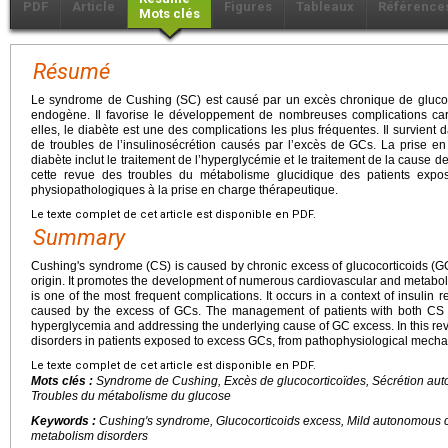
PDF
Article
Figures
Tableaux
Référence
Mots clés
Résumé
Le syndrome de Cushing (SC) est causé par un excès chronique de glucoc
endogène. Il favorise le développement de nombreuses complications car
elles, le diabète est une des complications les plus fréquentes. Il survient 
de troubles de l’insulinosécrétion causés par l’excès de GCs. La prise e
diabète inclut le traitement de l’hyperglycémie et le traitement de la cause
cette revue des troubles du métabolisme glucidique des patients ex
physiopathologiques à la prise en charge thérapeutique.
Le texte complet de cet article est disponible en PDF.
Summary
Cushing's syndrome (CS) is caused by chronic excess of glucocorticoids (
origin. It promotes the development of numerous cardiovascular and metabol
is one of the most frequent complications. It occurs in a context of insulin 
caused by the excess of GCs. The management of patients with both CS a
hyperglycemia and addressing the underlying cause of GC excess. In this re
disorders in patients exposed to excess GCs, from pathophysiological mech
Le texte complet de cet article est disponible en PDF.
Mots clés :
Syndrome de Cushing, Excès de glucocorticoïdes, Sécrétion aut
Troubles du métabolisme du glucose
Keywords :
Cushing's syndrome, Glucocorticoids excess, Mild autonomous co
metabolism disorders