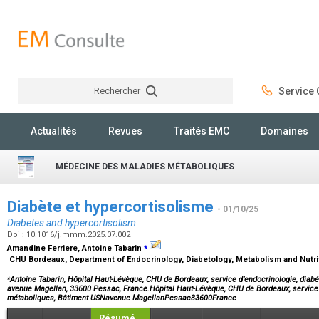
Rechercher
Service C
Rechercher
Actualités
Revues
Traités EMC
Domaines
MÉDECINE DES MALADIES MÉTABOLIQUES
Diabète et hypercortisolisme
- 01/10/25
Diabetes and hypercortisolism
Doi : 10.1016/j.mmm.2025.07.002
⁎
Amandine Ferriere, Antoine Tabarin
CHU Bordeaux, Department of Endocrinology, Diabetology, Metabolism and Nutri
⁎
Antoine Tabarin, Hôpital Haut-Lévèque, CHU de Bordeaux, service d’endocrinologie, diab
avenue Magellan, 33600 Pessac, France.Hôpital Haut-Lévèque, CHU de Bordeaux, service d
métaboliques, Bâtiment USNavenue MagellanPessac33600France
Résumé