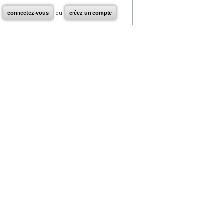
connectez-vous
ou
créez un compte