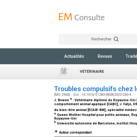
Rechercher
Actualités
Revues
Trait
VÉTÉRINAIRE
Troubles compulsifs chez 
[MG 2960] - Doi : 10.1016/S1283-0828(25)51250-4
a
J. Bowen
:
Vétérinaire diplômé du Royaume-Uni [
comportement animal appliqué [CABC]
, J. Fatjó,
DM
du bien-être animal [ECAW-BM], spécialité méde
a
Queen Mother Hospital pour petits animaux, Roy
Royaume-Uni
b
Université autonome de Barcelone, Institut Hos
Auteur correspondant.