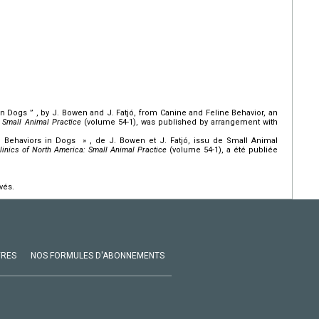
 in Dogs ” , by J. Bowen and J. Fatjó, from Canine and Feline Behavior, an
: Small Animal Practice
(volume 54-1), was published by arrangement with
ve Behaviors in Dogs » , de J. Bowen et J. Fatjó, issu de Small Animal
Clinics of North America: Small Animal Practice
(volume 54-1), a été publiée
vés.
VRES
NOS FORMULES D'ABONNEMENTS