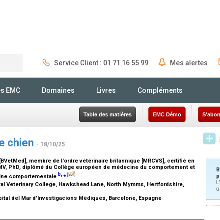
Service Client : 01 71 16 55 99
Mes alertes
Rechercher
és EMC
Domaines
Livres
Compléments
Table des matières
EMC Démo
S'abon
le chien
- 18/10/25
BVetMed], membre de l'ordre vétérinaire britannique [MRCVS], certifié en
V, PhD, diplômé du Collège européen de médecine du comportement et
B
b
,
⁎
p
cine comportementale
L
al Veterinary College, Hawkshead Lane, North Mymms, Hertfordshire,
u
pital del Mar d'Investigacions Mèdiques, Barcelone, Espagne