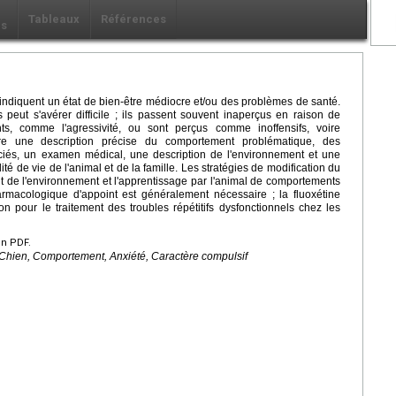
Tableaux
Références
ls
 indiquent un état de bien-être médiocre et/ou des problèmes de santé.
peut s'avérer difficile ; ils passent souvent inaperçus en raison de
s, comme l'agressivité, ou sont perçus comme inoffensifs, voire
lure une description précise du comportement problématique, des
sociés, un examen médical, une description de l'environnement et une
té de vie de l'animal et de la famille. Les stratégies de modification du
t de l'environnement et l'apprentissage par l'animal de comportements
harmacologique d'appoint est généralement nécessaire ; la fluoxétine
n pour le traitement des troubles répétitifs dysfonctionnels chez les
en PDF.
, Chien, Comportement, Anxiété, Caractère compulsif