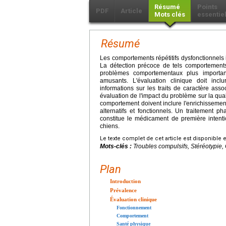
Résumé
Points
PDF
Article
Mots clés
essentie
Résumé
Les comportements répétitifs dysfonctionnels
La détection précoce de tels comportements 
problèmes comportementaux plus important
amusants. L'évaluation clinique doit inc
informations sur les traits de caractère as
évaluation de l'impact du problème sur la quali
comportement doivent inclure l'enrichissemen
alternatifs et fonctionnels. Un traitement p
constitue le médicament de première intentio
chiens.
Le texte complet de cet article est disponible 
Mots-clés :
Troubles compulsifs, Stéréotypie
Plan
Introduction
Prévalence
Évaluation clinique
Fonctionnement
Comportement
Santé physique