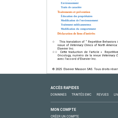
Environnement
Traits de caractère
Traitements et prévention
Éducation des propriétaires
Modification de l'environnement
Traitement médicamenteux
Modification du comportement
Déclaration de liens d'intérêts
☆
This translation of “ Repetitive Behaviors
issue of
Veterinary Clinics of North America
Elsevier Inc.
☆☆
Cette traduction de l'article « Repetiti
Oncology, numéro de la revue
Veterinary 
avec l'accord d'Elsevier Inc.
© 2025 Elsevier Masson SAS. Tous droits réser
ACCÈS RAPIDES
DOMAINES
TRAITÉS EMC
REVUES
LI
MON COMPTE
CRÉER UN COMPTE