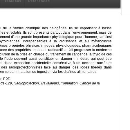
Tableaux
Références
tie de la famille chimique des halogènes. Ils se vaporisent à basse
es et volatils. Ils sont présents partout dans l'environnement, mais de
élément d'une grande importance physiologique pour l'homme, car c'est
yroïdiennes, indispensables à la croissance et au métabolisme
 mêmes propriétés physicochimiques, physiologiques, pharmacologiques
nce des propriétés des iodes radioactifs a fait progresser la médecine
lution de la prise en charge du traitement du cancer de la thyroïde ces
de l'iode peuvent aussi constituer un danger immédiat, qui peut être
ors d'une exposition accidentelle consécutive à un accident nucléaire
ion des radioprotectionnistes face au danger des iodes libérés dans
homme par inhalation ou ingestion via les chaînes alimentaires.
en PDF.
ode-129, Radioprotection, Travailleurs, Population, Cancer de la