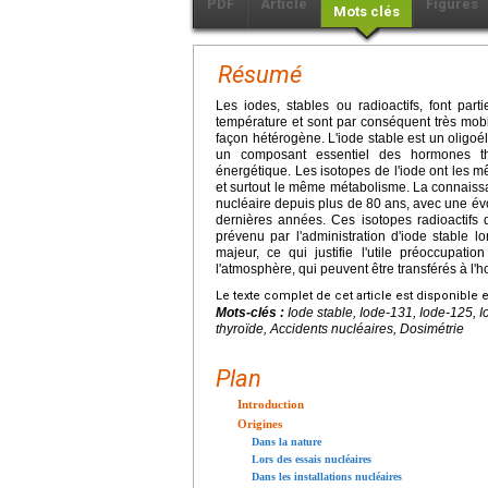
PDF
Article
Figures
Mots clés
Résumé
Les iodes, stables ou radioactifs, font par
température et sont par conséquent très mobil
façon hétérogène. L'iode stable est un oligo
un composant essentiel des hormones th
énergétique. Les isotopes de l'iode ont les
et surtout le même métabolisme. La connaissa
nucléaire depuis plus de 80 ans, avec une évo
dernières années. Ces isotopes radioactifs 
prévenu par l'administration d'iode stable l
majeur, ce qui justifie l'utile préoccupat
l'atmosphère, qui peuvent être transférés à l'
Le texte complet de cet article est disponible 
Mots-clés :
Iode stable, Iode-131, Iode-125, I
thyroïde, Accidents nucléaires, Dosimétrie
Plan
Introduction
Origines
Dans la nature
Lors des essais nucléaires
Dans les installations nucléaires