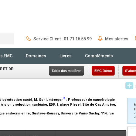
Service Client : 01 71 16 55 99
Mes alertes
Rechercher
és EMC
Domaines
Livres
Compléments
 ET DE
Table des matières
EMC Démo
S'abon
b
dioprotection santé
, M. Schlumberger
:
Professeur de cancérologie
ivision production nucléaire, EDF, 1, place Pleyel, Site de Cap Ampère,
B
p
L
ie endocrinienne, Gustave-Roussy, Université Paris-Saclay, 114, rue
u