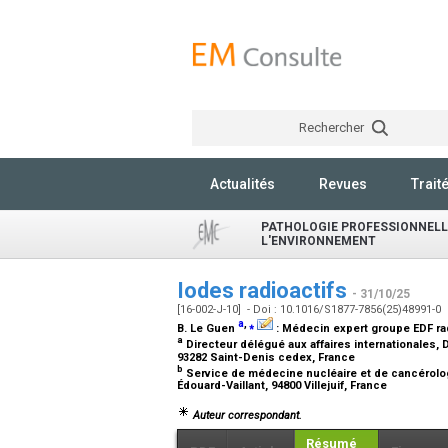
Rechercher
Actualités
Revues
Trait
PATHOLOGIE PROFESSIONNELLE
L'ENVIRONNEMENT
Iodes radioactifs
- 31/10/25
[16-002-J-10] - Doi : 10.1016/S1877-7856(25)48991-0
a
,
⁎
B. Le Guen
:
Médecin expert groupe EDF ra
a
Directeur délégué aux affaires internationales, D
93282 Saint-Denis cedex, France
b
Service de médecine nucléaire et de cancérolog
Édouard-Vaillant, 94800 Villejuif, France
Auteur correspondant.
Résumé