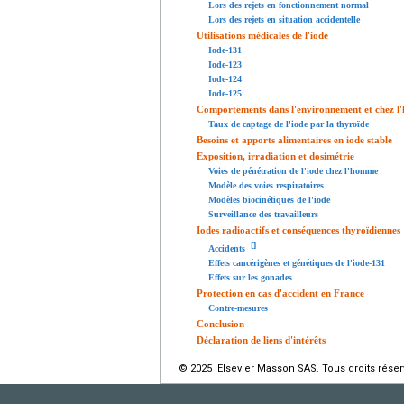
Lors des rejets en fonctionnement normal
Lors des rejets en situation accidentelle
Utilisations médicales de l'iode
Iode-131
Iode-123
Iode-124
Iode-125
Comportements dans l'environnement et chez 
Taux de captage de l'iode par la thyroïde
Besoins et apports alimentaires en iode stable
Exposition, irradiation et dosimétrie
Voies de pénétration de l'iode chez l'homme
Modèle des voies respiratoires
Modèles biocinétiques de l'iode
Surveillance des travailleurs
Iodes radioactifs et conséquences thyroïdiennes
[
]
Accidents
Effets cancérigènes et génétiques de l'iode-131
Effets sur les gonades
Protection en cas d'accident en France
Contre-mesures
Conclusion
Déclaration de liens d'intérêts
© 2025 Elsevier Masson SAS. Tous droits réser