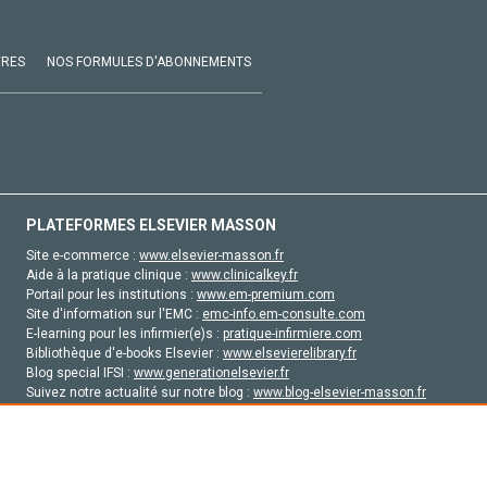
VRES
NOS FORMULES D'ABONNEMENTS
PLATEFORMES ELSEVIER MASSON
Site e-commerce :
www.elsevier-masson.fr
Aide à la pratique clinique :
www.clinicalkey.fr
Portail pour les institutions :
www.em-premium.com
Site d'information sur l'EMC :
emc-info.em-consulte.com
E-learning pour les infirmier(e)s :
pratique-infirmiere.com
Bibliothèque d'e-books Elsevier :
www.elsevierelibrary.fr
Blog special IFSI :
www.generationelsevier.fr
Suivez notre actualité sur notre blog :
www.blog-elsevier-masson.fr
Site d'emploi en santé :
emploisante.com