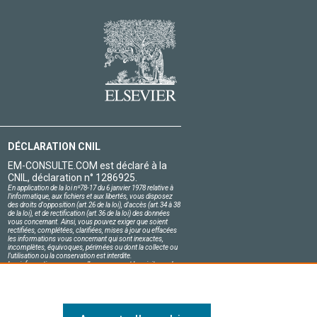
DÉCLARATION CNIL
EM-CONSULTE.COM est déclaré à la
CNIL, déclaration n° 1286925.
En application de la loi nº78-17 du 6 janvier 1978 relative à
l'informatique, aux fichiers et aux libertés, vous disposez
des droits d'opposition (art.26 de la loi), d'accès (art.34 à 38
de la loi), et de rectification (art.36 de la loi) des données
vous concernant. Ainsi, vous pouvez exiger que soient
rectifiées, complétées, clarifiées, mises à jour ou effacées
les informations vous concernant qui sont inexactes,
incomplètes, équivoques, périmées ou dont la collecte ou
l'utilisation ou la conservation est interdite.
Les informations personnelles concernant les visiteurs de
notre site, y compris leur identité, sont confidentielles.
Le responsable du site s'engage sur l'honneur à respecter
les conditions légales de confidentialité applicables en
France et à ne pas divulguer ces informations à des tiers.