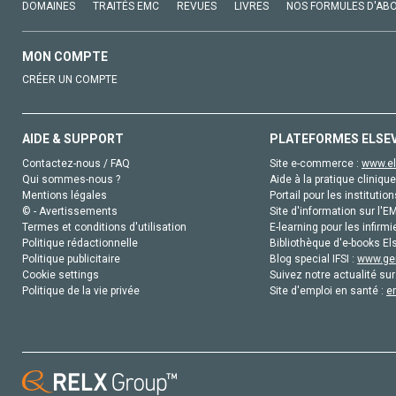
DOMAINES
TRAITÉS EMC
REVUES
LIVRES
NOS FORMULES D'AB
MON COMPTE
CRÉER UN COMPTE
AIDE & SUPPORT
PLATEFORMES ELSE
Contactez-nous / FAQ
Site e-commerce :
www.el
Qui sommes-nous ?
Aide à la pratique clinique
Mentions légales
Portail pour les institution
© - Avertissements
Site d'information sur l'E
Termes et conditions d'utilisation
E-learning pour les infirmi
Politique rédactionnelle
Bibliothèque d'e-books Els
Politique publicitaire
Blog special IFSI :
www.gen
Cookie settings
Suivez notre actualité sur
Politique de la vie privée
Site d'emploi en santé :
e