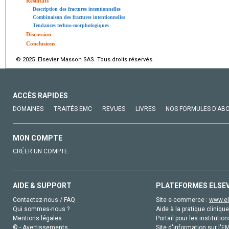
Résultats
Description des fractures intentionnelles
Combinaison des fractures intentionnelles
Tendances techno-morphologiques
Discussion
Conclusions
© 2025 Elsevier Masson SAS. Tous droits réservés.
ACCÈS RAPIDES
DOMAINES
TRAITÉS EMC
REVUES
LIVRES
NOS FORMULES D'AB
MON COMPTE
CRÉER UN COMPTE
AIDE & SUPPORT
PLATEFORMES ELSE
Contactez-nous / FAQ
Site e-commerce :
www.el
Qui sommes-nous ?
Aide à la pratique clinique
Mentions légales
Portail pour les institution
© - Avertissements
Site d'information sur l'E