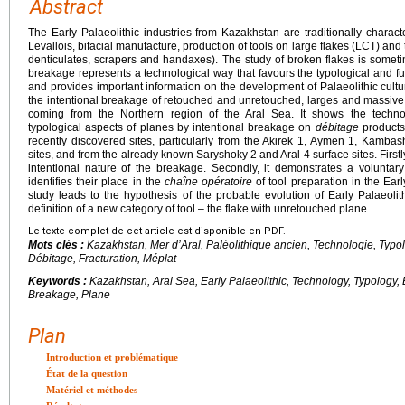
Abstract
The Early Palaeolithic industries from Kazakhstan are traditionally charac
Levallois, bifacial manufacture, production of tools on large flakes (LCT) and
denticulates, scrapers and handaxes). The study of broken flakes is someti
breakage represents a technological way that favours the typological and func
and provides important information on the development of Palaeolithic cultur
the intentional breakage of retouched and unretouched, larges and massive f
coming from the Northern region of the Aral Sea. It shows the techno-
typological aspects of planes by intentional breakage on
débitage
products
recently discovered sites, particularly from the Akirek 1, Aymen 1, Kambas
sites, and from the already known Saryshoky 2 and Aral 4 surface sites. Firstl
intentional nature of the breakage. Secondly, it demonstrates a voluntary
identifies their place in the
chaîne opératoire
of tool preparation in the Early
study leads to the hypothesis of the probable evolution of Early Palaeolit
definition of a new category of tool – the flake with unretouched plane.
Le texte complet de cet article est disponible en PDF.
Mots clés :
Kazakhstan, Mer d’Aral, Paléolithique ancien, Technologie, Typo
Débitage, Fracturation, Méplat
Keywords :
Kazakhstan, Aral Sea, Early Palaeolithic, Technology, Typology,
Breakage, Plane
Plan
Introduction et problématique
État de la question
Matériel et méthodes