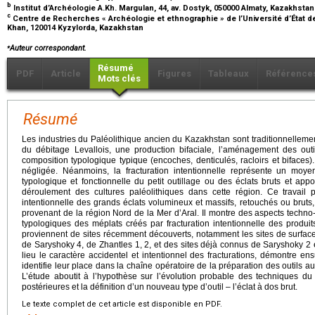
b
Institut d’Archéologie A.Kh. Margulan, 44, av. Dostyk, 050000 Almaty, Kazakhsta
c
Centre de Recherches « Archéologie et ethnographie » de l’Université d’État de 
Khan, 120014 Kyzylorda, Kazakhstan
⁎
Auteur correspondant.
Résumé
PDF
Article
Figures
Tableaux
Référence
Mots clés
Résumé
Les industries du Paléolithique ancien du Kazakhstan sont traditionnellemen
du débitage Levallois, une production bifaciale, l’aménagement des outi
composition typologique typique (encoches, denticulés, racloirs et bifaces).
négligée. Néanmoins, la fracturation intentionnelle représente un moyen
typologique et fonctionnelle du petit outillage ou des éclats bruts et app
déroulement des cultures paléolithiques dans cette région. Ce travail 
intentionnelle des grands éclats volumineux et massifs, retouchés ou bruts,
provenant de la région Nord de la Mer d’Aral. Il montre des aspects techno
typologiques des méplats créés par fracturation intentionnelle des produit
proviennent de sites récemment découverts, notamment les sites de surfac
de Saryshoky 4, de Zhantles 1, 2, et des sites déjà connus de Saryshoky 2 et
lieu le caractère accidentel et intentionnel des fracturations, démontre ensui
identifie leur place dans la chaîne opératoire de la préparation des outils a
L’étude aboutit à l’hypothèse sur l’évolution probable des techniques du
postérieures et la définition d’un nouveau type d’outil – l’éclat à dos brut.
Le texte complet de cet article est disponible en PDF.