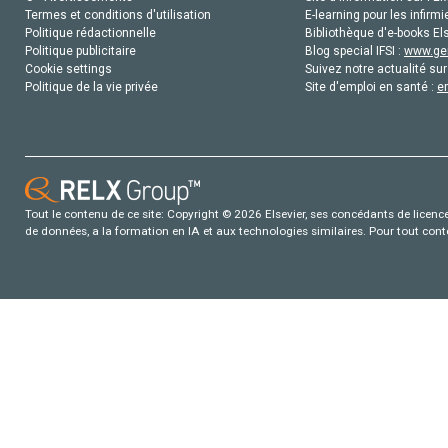
Termes et conditions d'utilisation
E-learning pour les infirmi
Politique rédactionnelle
Bibliothèque d'e-books Els
Politique publicitaire
Blog special IFSI :
www.gen
Cookie settings
Suivez notre actualité sur
Politique de la vie privée
Site d'emploi en santé :
e
Tout le contenu de ce site: Copyright © 2026 Elsevier, ses concédants de licence e
de données, a la formation en IA et aux technologies similaires. Pour tout con