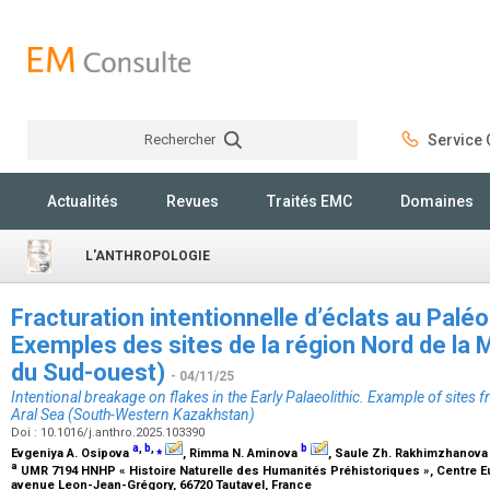
Rechercher
Service C
Rechercher
Actualités
Revues
Traités EMC
Domaines
L'ANTHROPOLOGIE
Fracturation intentionnelle d’éclats au Paléo
Exemples des sites de la région Nord de la 
du Sud-ouest)
- 04/11/25
Intentional breakage on flakes in the Early Palaeolithic. Example of sites 
Aral Sea (South-Western Kazakhstan)
Doi : 10.1016/j.anthro.2025.103390
a
,
b
,
⁎
b
Evgeniya A. Osipova
, Rimma N. Aminova
, Saule Zh. Rakhimzhanov
a
UMR 7194 HNHP « Histoire Naturelle des Humanités Préhistoriques », Centre 
avenue Leon-Jean-Grégory, 66720 Tautavel, France