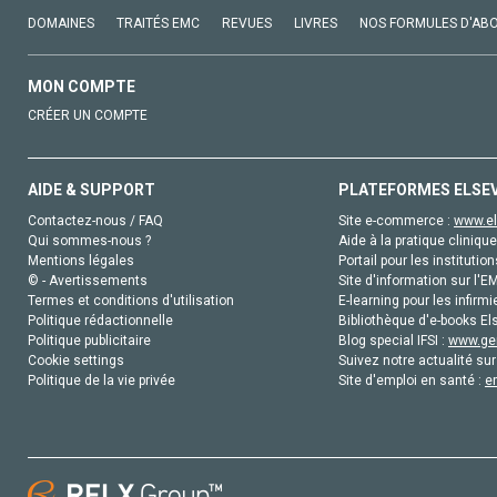
DOMAINES
TRAITÉS EMC
REVUES
LIVRES
NOS FORMULES D'AB
MON COMPTE
CRÉER UN COMPTE
AIDE & SUPPORT
PLATEFORMES ELSE
Contactez-nous / FAQ
Site e-commerce :
www.el
Qui sommes-nous ?
Aide à la pratique clinique
Mentions légales
Portail pour les institution
© - Avertissements
Site d'information sur l'E
Termes et conditions d'utilisation
E-learning pour les infirmi
Politique rédactionnelle
Bibliothèque d'e-books Els
Politique publicitaire
Blog special IFSI :
www.gen
Cookie settings
Suivez notre actualité sur
Politique de la vie privée
Site d'emploi en santé :
e