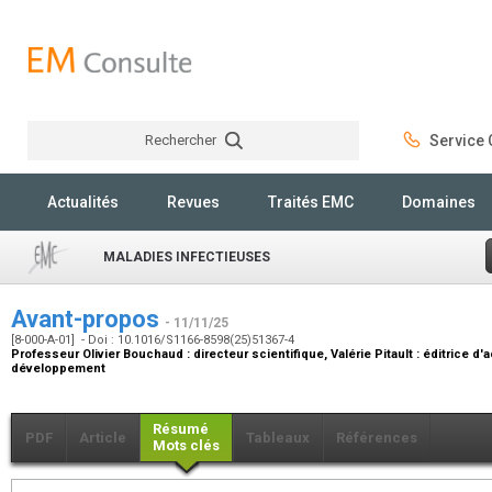
Rechercher
Service C
Rechercher
Actualités
Revues
Traités EMC
Domaines
MALADIES INFECTIEUSES
Avant-propos
- 11/11/25
[8-000-A-01] - Doi : 10.1016/S1166-8598(25)51367-4
Professeur Olivier Bouchaud :
directeur scientifique
, Valérie Pitault :
éditrice d'
développement
Résumé
PDF
Article
Tableaux
Références
Mots clés