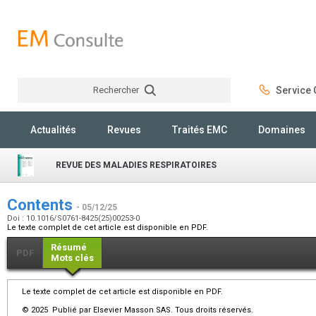
Rechercher
Service C
Rechercher
Actualités
Revues
Traités EMC
Domaines
REVUE DES MALADIES RESPIRATOIRES
Contents
- 05/12/25
Doi : 10.1016/S0761-8425(25)00253-0
Le texte complet de cet article est disponible en PDF.
Résumé
PDF
Mots clés
Le texte complet de cet article est disponible en PDF.
© 2025 Publié par Elsevier Masson SAS. Tous droits réservés.