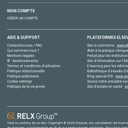
MON COMPTE
CRÉER UN COMPTE
AIDE & SUPPORT
PLATEFORMES ELSE
Contactez-nous / FAQ
Site e-commerce :
www.el
Qui sommes-nous ?
Aide à la pratique clinique
Mentions légales
Portail pour les institution
© - Avertissements
Site d'information sur l'E
Termes et conditions d'utilisation
E-learning pour les infirmi
Politique rédactionnelle
Bibliothèque d'e-books Els
Politique publicitaire
Blog special IFSI :
www.gen
Cookie settings
Suivez notre actualité sur
Politique de la vie privée
Site d'emploi en santé :
e
Tout le contenu de ce site: Copyright © 2026 Elsevier, ses concédants de licence e
de données, a la formation en IA et aux technologies similaires. Pour tout con