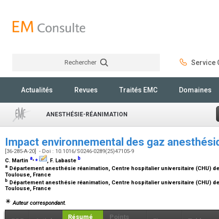
Rechercher
Service C
Rechercher
Actualités
Revues
Traités EMC
Domaines
ANESTHÉSIE-RÉANIMATION
Impact environnemental des gaz anesthés
[36-285-A-20] - Doi : 10.1016/S0246-0289(25)47105-9
a
,
⁎
b
C. Martin
, F. Labaste
a
Département anesthésie réanimation, Centre hospitalier universitaire (CHU) de
Toulouse, France
b
Département anesthésie réanimation, Centre hospitalier universitaire (CHU) d
Toulouse, France
Auteur correspondant.
Résumé
Points