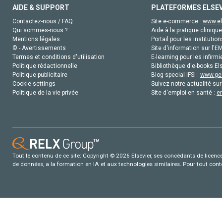
AIDE & SUPPORT
PLATEFORMES ELSE
Contactez-nous / FAQ
Site e-commerce :
www.el
Qui sommes-nous ?
Aide à la pratique clinique
Mentions légales
Portail pour les institution
© - Avertissements
Site d'information sur l'E
Termes et conditions d'utilisation
E-learning pour les infirmi
Politique rédactionnelle
Bibliothèque d'e-books Els
Politique publicitaire
Blog special IFSI :
www.gen
Cookie settings
Suivez notre actualité sur
Politique de la vie privée
Site d'emploi en santé :
e
Tout le contenu de ce site: Copyright © 2026 Elsevier, ses concédants de licence e
de données, a la formation en IA et aux technologies similaires. Pour tout con