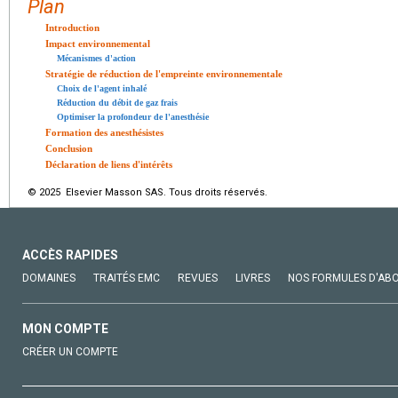
Plan
Introduction
Impact environnemental
Mécanismes d'action
Stratégie de réduction de l'empreinte environnementale
Choix de l'agent inhalé
Réduction du débit de gaz frais
Optimiser la profondeur de l'anesthésie
Formation des anesthésistes
Conclusion
Déclaration de liens d'intérêts
© 2025 Elsevier Masson SAS. Tous droits réservés.
ACCÈS RAPIDES
DOMAINES
TRAITÉS EMC
REVUES
LIVRES
NOS FORMULES D'AB
MON COMPTE
CRÉER UN COMPTE