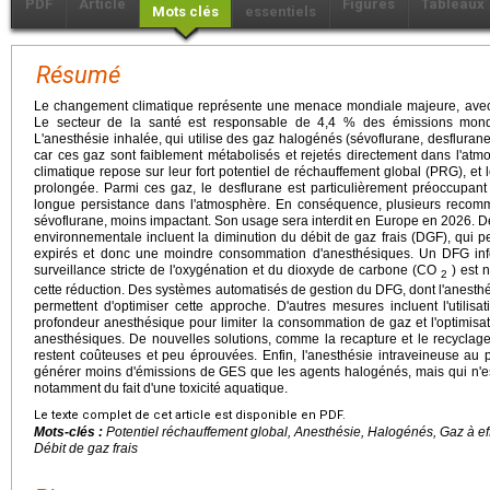
PDF
Article
Figures
Tableaux
Mots clés
essentiels
Résumé
Le changement climatique représente une menace mondiale majeure, avec d
Le secteur de la santé est responsable de 4,4 % des émissions mond
L'anesthésie inhalée, qui utilise des gaz halogénés (sévoflurane, desflurane
car ces gaz sont faiblement métabolisés et rejetés directement dans l'atmo
climatique repose sur leur fort potentiel de réchauffement global (PRG), et
prolongée. Parmi ces gaz, le desflurane est particulièrement préoccupa
longue persistance dans l'atmosphère. En conséquence, plusieurs recomm
sévoflurane, moins impactant. Son usage sera interdit en Europe en 2026. De
environnementale incluent la diminution du débit de gaz frais (DGF), qui p
expirés et donc une moindre consommation d'anesthésiques. Un DFG inf
surveillance stricte de l'oxygénation et du dioxyde de carbone (CO
) est n
2
cette réduction. Des systèmes automatisés de gestion du DFG, dont l'anesthés
permettent d'optimiser cette approche. D'autres mesures incluent l'utilisa
profondeur anesthésique pour limiter la consommation de gaz et l'optimis
anesthésiques. De nouvelles solutions, comme la recapture et le recycla
restent coûteuses et peu éprouvées. Enfin, l'anesthésie intraveineuse au p
générer moins d'émissions de GES que les agents halogénés, mais qui n'e
notamment du fait d'une toxicité aquatique.
Le texte complet de cet article est disponible en PDF.
Mots-clés :
Potentiel réchauffement global, Anesthésie, Halogénés, Gaz à e
Débit de gaz frais