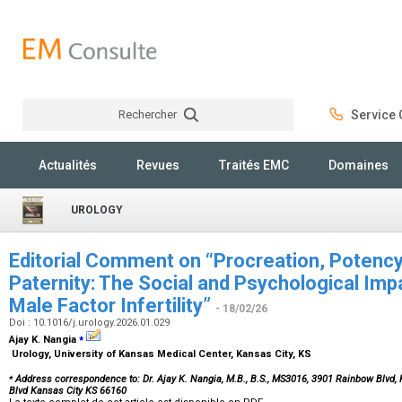
Rechercher
Service C
Rechercher
Actualités
Revues
Traités EMC
Domaines
UROLOGY
Editorial Comment on “Procreation, Potency,
Paternity: The Social and Psychological Imp
Male Factor Infertility”
- 18/02/26
Doi : 10.1016/j.urology.2026.01.029
⁎
Ajay K. Nangia
Urology, University of Kansas Medical Center, Kansas City, KS
⁎
Address correspondence to: Dr. Ajay K. Nangia, M.B., B.S., MS3016, 3901 Rainbow Blvd,
Blvd Kansas City KS 66160