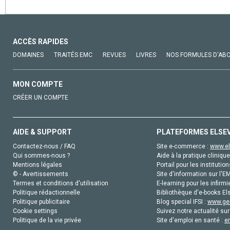
ACCÈS RAPIDES
DOMAINES
TRAITÉS EMC
REVUES
LIVRES
NOS FORMULES D'AB
MON COMPTE
CRÉER UN COMPTE
AIDE & SUPPORT
PLATEFORMES ELSE
Contactez-nous / FAQ
Site e-commerce :
www.el
Qui sommes-nous ?
Aide à la pratique clinique
Mentions légales
Portail pour les institution
© - Avertissements
Site d'information sur l'E
Termes et conditions d'utilisation
E-learning pour les infirmi
Politique rédactionnelle
Bibliothèque d'e-books Els
Politique publicitaire
Blog special IFSI :
www.gen
Cookie settings
Suivez notre actualité sur
Politique de la vie privée
Site d'emploi en santé :
e