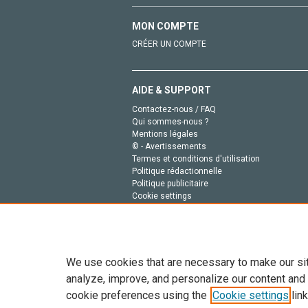
MON COMPTE
CRÉER UN COMPTE
AIDE & SUPPORT
Contactez-nous / FAQ
Qui sommes-nous ?
Mentions légales
© - Avertissements
Termes et conditions d'utilisation
Politique rédactionnelle
Politique publicitaire
Cookie settings
Politique de la vie privée
We use cookies that are necessary to make our si
analyze, improve, and personalize our content and
cookie preferences using the
Cookie settings
link
Tout le contenu de ce site: Copyright © 2026 Else
de données, a la formation en IA et aux technol