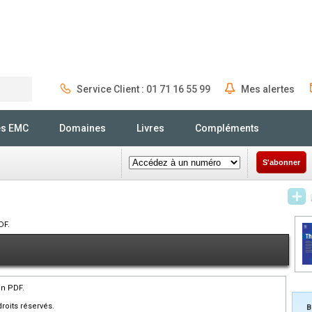
Service Client : 01 71 16 55 99
Mes alertes
Rechercher
és EMC
Domaines
Livres
Compléments
S'abonner
DF.
en PDF.
roits réservés.
B