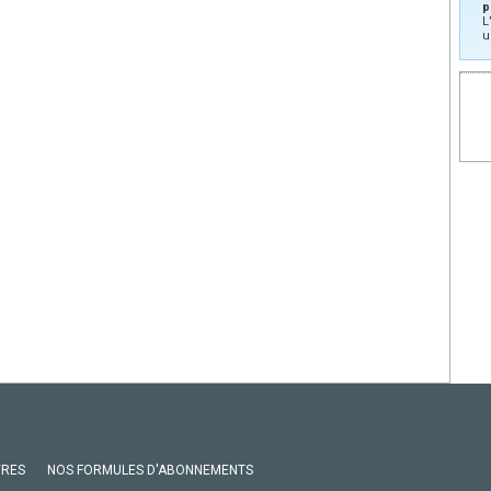
p
L
u
VRES
NOS FORMULES D'ABONNEMENTS