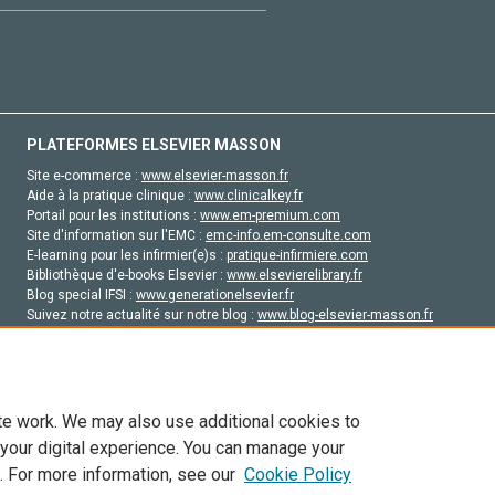
PLATEFORMES ELSEVIER MASSON
Site e-commerce :
www.elsevier-masson.fr
Aide à la pratique clinique :
www.clinicalkey.fr
Portail pour les institutions :
www.em-premium.com
Site d'information sur l'EMC :
emc-info.em-consulte.com
E-learning pour les infirmier(e)s :
pratique-infirmiere.com
Bibliothèque d'e-books Elsevier :
www.elsevierelibrary.fr
Blog special IFSI :
www.generationelsevier.fr
Suivez notre actualité sur notre blog :
www.blog-elsevier-masson.fr
Site d'emploi en santé :
emploisante.com
te work. We may also use additional cookies to
 your digital experience. You can manage your
. For more information, see our
Cookie Policy
vier, ses concédants de licence et ses contributeurs. Tout les droits sont réservés, y 
ogies similaires. Pour tout contenu en libre accès, les conditions de licence Creati