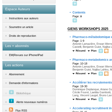
Espace Auteurs
·
Contents
Page :iii
Instructions aux auteurs
Soumettre un article
GIENS WORKSHOPS 2025
·
Droits de reproduction
Pharmaco-métabolomique et 
Page :1-9
Antonin Lamazière, Erwan Werner
Les + abonnés
Castelli, Benjamin Guiot, Najiba L
Résumé
Plan
EM|Revues sur iPhone/iPad
·
Pharmaco-metabolomics and
Page :10-18
Les actions
Antonin Lamazière, Erwan Werner
Benjamin Guiot, Najiba Lahlou, Ma
Résumé
Plan
Abonnement
·
Accélérer les recrutements 
Demande d'informations
Page :19-30
Dominique Deplanque, Ariane Gala
Cécile Fouret, Laetitia Gambotti
Bibliothèque
Lang, Vincent Laugel, Bruno Lav
Résumé
Plan
Alerte nouveaux numéros
·
Accelerating recruitment in c
Flux RSS