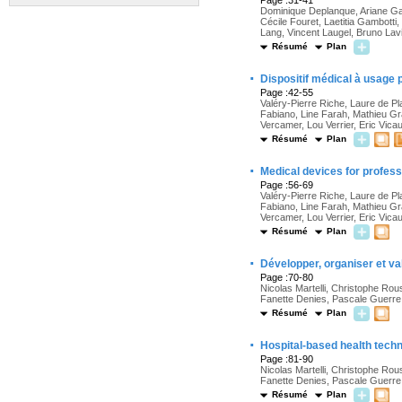
Page :31-41
Dominique Deplanque, Ariane Gala
Cécile Fouret, Laetitia Gambotti
Lang, Vincent Laugel, Bruno Lav
Résumé
Plan
·
Dispositif médical à usage p
Page :42-55
Valéry-Pierre Riche, Laure de P
Fabiano, Line Farah, Mathieu Gr
Vercamer, Lou Verrier, Eric Vica
Résumé
Plan
·
Medical devices for profes
Page :56-69
Valéry-Pierre Riche, Laure de P
Fabiano, Line Farah, Mathieu Gr
Vercamer, Lou Verrier, Eric Vica
Résumé
Plan
·
Développer, organiser et va
Page :70-80
Nicolas Martelli, Christophe Ro
Fanette Denies, Pascale Guerre, 
Résumé
Plan
·
Hospital-based health tech
Page :81-90
Nicolas Martelli, Christophe Ro
Fanette Denies, Pascale Guerre, 
Résumé
Plan