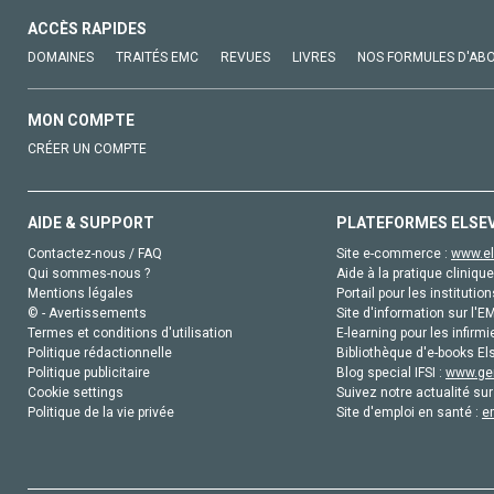
ACCÈS RAPIDES
DOMAINES
TRAITÉS EMC
REVUES
LIVRES
NOS FORMULES D'AB
MON COMPTE
CRÉER UN COMPTE
AIDE & SUPPORT
PLATEFORMES ELSE
Contactez-nous / FAQ
Site e-commerce :
www.el
Qui sommes-nous ?
Aide à la pratique clinique
Mentions légales
Portail pour les institution
© - Avertissements
Site d'information sur l'E
Termes et conditions d'utilisation
E-learning pour les infirmi
Politique rédactionnelle
Bibliothèque d'e-books Els
Politique publicitaire
Blog special IFSI :
www.gen
Cookie settings
Suivez notre actualité sur
Politique de la vie privée
Site d'emploi en santé :
e