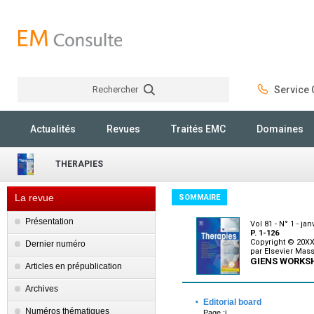
Rechercher
Service C
Rechercher
Actualités
Revues
Traités EMC
Domaines
THERAPIES
La revue
SOMMAIRE
Présentation
Vol 81 - N° 1 - jan
P. 1-126
Copyright © 20XX
Dernier numéro
par Elsevier Mass
GIENS WORKS
Articles en prépublication
Archives
·
Editorial board
Numéros thématiques
Page :i