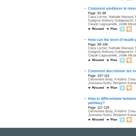
·
Comment améliorer le niveau 
Page :91-98
Clara Locher, Nathalie Manaud,
Gatignol, Anthony Goldgewicht, O
Claude Lagouanelle, Joëlle Mical
Résumé
Plan
·
How can the level of health
Page :99-106
Clara Locher, Nathalie Manaud,
Gatignol, Anthony Goldgewicht, O
Claude Lagouanelle, Joëlle Mical
Résumé
Plan
·
Comment discriminer les mé
Page :107-116
Clémentine Body, Frédéric Chass
Joumana Hudry, Benjamin Kowalsk
Résumé
Plan
·
How to differentiate betwee
pathway?
Page :117-126
Clémentine Body, Frédéric Chass
Joumana Hudry, Benjamin Kowalsk
Résumé
Plan