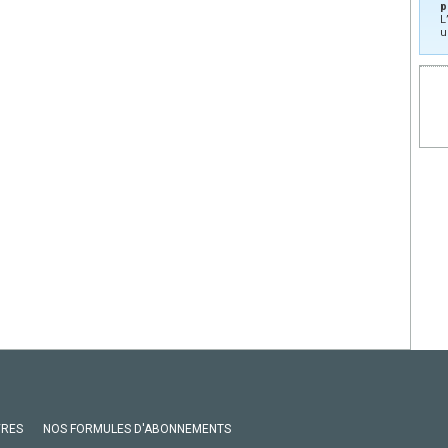
p
L
u
VRES
NOS FORMULES D'ABONNEMENTS