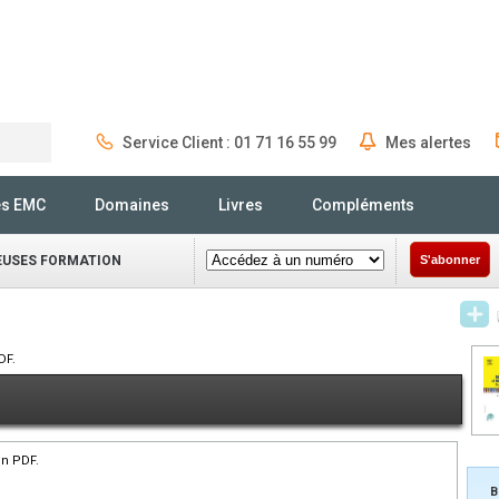
Service Client : 01 71 16 55 99
Mes alertes
Rechercher
és EMC
Domaines
Livres
Compléments
IEUSES FORMATION
S'abonner
DF.
en PDF.
B