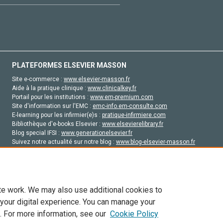
PLATEFORMES ELSEVIER MASSON
Site e-commerce :
www.elsevier-masson.fr
Aide à la pratique clinique :
www.clinicalkey.fr
Portail pour les institutions :
www.em-premium.com
Site d'information sur l'EMC :
emc-info.em-consulte.com
E-learning pour les infirmier(e)s :
pratique-infirmiere.com
Bibliothèque d'e-books Elsevier :
www.elsevierelibrary.fr
Blog special IFSI :
www.generationelsevier.fr
Suivez notre actualité sur notre blog :
www.blog-elsevier-masson.fr
Site d'emploi en santé :
emploisante.com
te work. We may also use additional cookies to
 your digital experience. You can manage your
. For more information, see our
Cookie Policy
vier, ses concédants de licence et ses contributeurs. Tout les droits sont réservés, y 
ogies similaires. Pour tout contenu en libre accès, les conditions de licence Creati