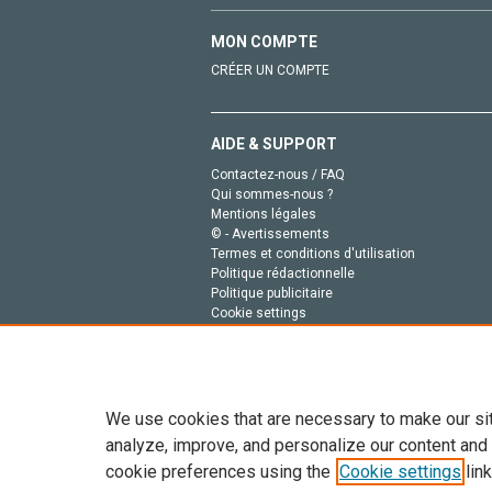
MON COMPTE
CRÉER UN COMPTE
AIDE & SUPPORT
Contactez-nous / FAQ
Qui sommes-nous ?
Mentions légales
© - Avertissements
Termes et conditions d'utilisation
Politique rédactionnelle
Politique publicitaire
Cookie settings
Politique de la vie privée
We use cookies that are necessary to make our si
analyze, improve, and personalize our content and
cookie preferences using the
Cookie settings
link
Tout le contenu de ce site: Copyright © 2026 Else
de données, a la formation en IA et aux technol