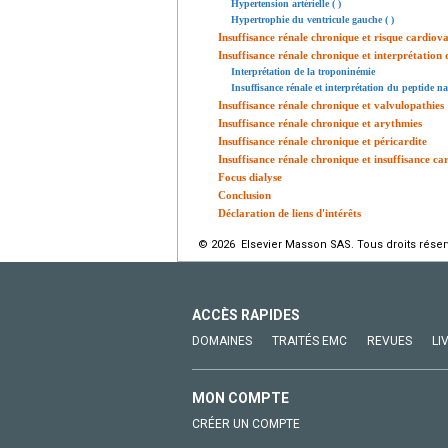
Hypertension artérielle ( )
Hypertrophie du ventricule gauche ( )
Insuffisance rénale chronique et risque cardiov
Insuffisance rénale chronique et interprétation
Interprétation de la troponinémie
Insuffisance rénale et interprétation du peptide 
Insuffisance rénale chronique et valvulopathies
Insuffisance rénale chronique et arythmies
Insuffisance rénale chronique et péricardite
Insuffisance rénale chronique et insuffisance c
Focus dialyse
Conclusion
Déclaration de liens d'intérêts
© 2026 Elsevier Masson SAS. Tous droits réser
ACCÈS RAPIDES
DOMAINES
TRAITÉS EMC
REVUES
LI
MON COMPTE
CRÉER UN COMPTE