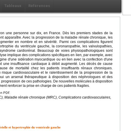
Tableaux
Références
on une personne sur dix, en France. Dès les premiers stades de la
 apparaître. Avec la progression de la maladie rénale chronique, les
gmenter en nombre et en sévérité. Parmi ces complications figurent
pertrophie du ventricule gauche, la coronaropathie, les valvulopathies,
le syndrome cardiorénal. Beaucoup de voies physiopathologiques sont
lyse implique des complications spécifiques en lien, par exemple, avec
rigine d'une sidération myocardique ou en lien avec la confection d'une
nant une insuffisance cardiaque à débit augmenté. Les décès de cause
ause de mortalité chez les patients insuffisants rénaux chroniques.
u risque cardiovasculaire et le ralentissement de la progression de la
'hui un arsenal thérapeutique à disposition des néphrologues et des
 la progression de ces pathologies. De nouvelles molécules à disposition
ent renforcer la prise en charge de ces patients fragiles.
en PDF.
RC), Maladie rénale chronique (MRC), Complications cardiovasculaires,
érielle et hypertrophie du ventricule gauche