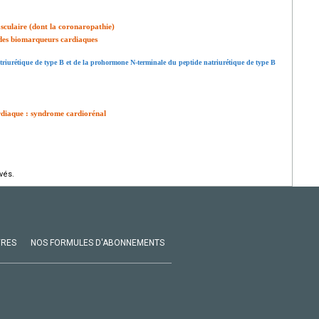
asculaire (dont la coronaropathie)
 des biomarqueurs cardiaques
natriurétique de type B et de la prohormone N-terminale du peptide natriurétique de type B
ardiaque : syndrome cardiorénal
vés.
VRES
NOS FORMULES D'ABONNEMENTS