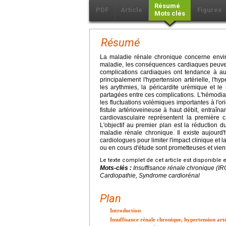
Résumé
PDF
Article
Figures
Mots clés
Résumé
La maladie rénale chronique concerne envir
maladie, les conséquences cardiaques peuvent
complications cardiaques ont tendance à au
principalement l'hypertension artérielle, l'hy
les arythmies, la péricardite urémique et 
partagées entre ces complications. L'hémodia
les fluctuations volémiques importantes à l'o
fistule artérioveineuse à haut débit, entraî
cardiovasculaire représentent la première c
L'objectif au premier plan est la réduction d
maladie rénale chronique. Il existe aujourd
cardiologues pour limiter l'impact clinique et
ou en cours d'étude sont prometteuses et vienn
Le texte complet de cet article est disponible 
Mots-clés :
Insuffisance rénale chronique (I
Cardiopathie, Syndrome cardiorénal
Plan
Introduction
Insuffisance rénale chronique, hypertension art