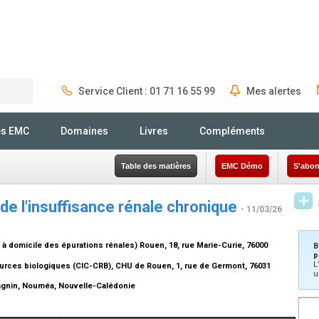
Service Client : 01 71 16 55 99
Mes alertes
Rechercher
és EMC
Domaines
Livres
Compléments
Table des matières
EMC Démo
S'abon
e l'insuffisance rénale chronique
- 11/03/26
 à domicile des épurations rénales) Rouen, 18, rue Marie-Curie, 76000
B
p
L
ources biologiques (CIC-CRB), CHU de Rouen, 1, rue de Germont, 76031
u
agnin, Nouméa, Nouvelle-Calédonie