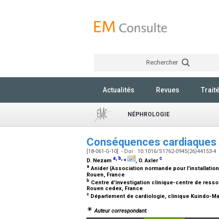
Rechercher
Actualités
Revues
Trait
NÉPHROLOGIE
Conséquences cardiaques d
[18-061-G-10] - Doi : 10.1016/S1762-0945(26)44153-4
a
,
b
,
⁎
c
D. Nezam
, O. Axler
a
Anider (Association normande pour l'installation
Rouen, France
b
Centre d'investigation clinique-centre de ress
Rouen cedex, France
c
Département de cardiologie, clinique Kuindo-M
Auteur correspondant.