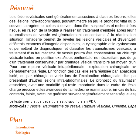
Résumé
Les lésions vésicales sont généralement associées à d'autres lésions, tell
des lésions intra-abdominales, pouvant mettre en jeu le pronostic vital du pa
souvent iatrogène, et celles-ci doivent donc être suspectées et recherchées 
risque, en raison de la facilité à réaliser un traitement d'emblée après leu
traumatismes de vessie est généralement concomitante à la réanimation 
situation, l'imagerie permet de révéler les lésions vésicales et d'éventue
différents examens d'imagerie disponibles, la cystographie et le cystoscan
et permettent de diagnostiquer et classifier les traumatismes vésicaux, a
traitement d'un traumatisme de vessie pourra être conservateur ou chirurgic
vésicale isolée en position extra/sous-péritonéale ne nécessitant pas de ges
d'un traitement conservateur par drainage vésical transitoire au moyen d'u
Pour une rupture vésicale intrapéritonéale, l'exploration chirurgicale a
généralement la règle. En fonction des cas, elle sera réalisée par laparosco
isolé, ou par chirurgie ouverte lors de l'exploration chirurgicale d'un
présentant d'autres lésions intra-abdominales. Le pronostic du traumati
associées, avec une mortalité qui reste importante dans le cadre de lési
charge précoce et les avancées de la médecine réanimatoire. En cas de trauma
contrario, faible, avec une guérison survenant généralement sans séquelles p
Le texte complet de cet article est disponible en PDF.
Mots-clés :
Vessie, Traumatisme de vessie, Rupture vésicale, Urinome, Lap
Plan
Introduction
Étiologies