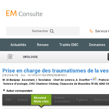
Rechercher
Service C
Rechercher
Actualités
Revues
Traités EMC
Domaines
UROLOGIE
Prise en charge des traumatismes de la ve
[18-214-A-10] - Doi : 10.1016/S1762-0953(25)48703-2
⁎
M. Al Barajraji :
Assistant
, I. Svistakov :
Chef de service
, A. Doerfler
:
Praticie
Service d'urologie, CHU Charleroi-Chimay, Chaussée de Bruxelles N̊140, 6042 Ch
Auteur correspondant.
Résumé
Points
PDF
Article
Figures
Référenc
Mots clés
essentiels