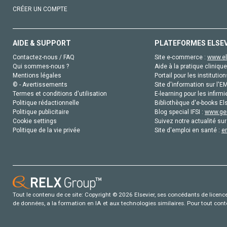
CRÉER UN COMPTE
AIDE & SUPPORT
PLATEFORMES ELSE
Contactez-nous / FAQ
Site e-commerce :
www.el
Qui sommes-nous ?
Aide à la pratique clinique
Mentions légales
Portail pour les institution
© - Avertissements
Site d'information sur l'E
Termes et conditions d'utilisation
E-learning pour les infirmi
Politique rédactionnelle
Bibliothèque d'e-books Els
Politique publicitaire
Blog special IFSI :
www.gen
Cookie settings
Suivez notre actualité sur
Politique de la vie privée
Site d'emploi en santé :
e
Tout le contenu de ce site: Copyright © 2026 Elsevier, ses concédants de licence e
de données, a la formation en IA et aux technologies similaires. Pour tout con