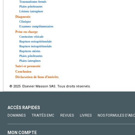
Traumatismes fermés
Plaies pénétrantes
Lésions iatrogènes
Diagnostic
Clinique
Examens complémentaires
Prise en charge
Contusion vésicale
Rupture extrapéritonéale
Rupture intrapéritonéale
Ruptures mixtes
Plaies pénétrantes
Plaies iatrogènes
Suivi et pronostic
Conclusion
Déclaration de liens d'intérêts
© 2025 Elsevier Masson SAS. Tous droits réservés.
ACCÈS RAPIDES
DOMAINES
TRAITÉS EMC
REVUES
LIVRES
NOS FORMULES D'AB
MON COMPTE