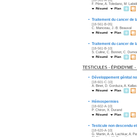
F. Pène, A. Toledano, M. Labidi
Résumé
Plan
·
Traitement du cancer de la
[18-561-B-05]
C. Manceau, J.-B. Beauval
Résumé
Plan
·
Traitement du cancer de l
[18-561-B-10]
S. Culine, C. Bonnet, C. Dumon
Résumé
Plan
TESTICULES - ÉPIDIDYME 
·
Développement génital no
[18-601-C-10]
A. Binet, D. Gorduza, A. Kalla
Résumé
Plan
·
Hémospermies
[18-602-A-10]
P. Chiron, X. Durand
Résumé
Plan
·
Testicule non descendu et
[18-620-A-10]
G. Martin, A.-A. Lachkar, A. Pay