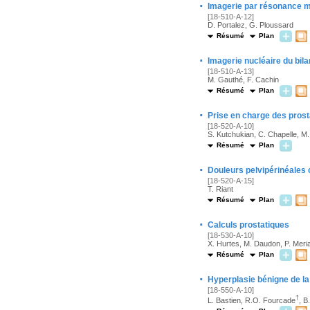
·
Imagerie par résonance ma
[18-510-A-12]
D. Portalez, G. Ploussard
Résumé
Plan
·
Imagerie nucléaire du bila
[18-510-A-13]
M. Gauthé, F. Cachin
Résumé
Plan
·
Prise en charge des prost
[18-520-A-10]
S. Kutchukian, C. Chapelle, M.
Résumé
Plan
·
Douleurs pelvipérinéales
[18-520-A-15]
T. Riant
Résumé
Plan
·
Calculs prostatiques
[18-530-A-10]
X. Hurtes, M. Daudon, P. Meri
Résumé
Plan
·
Hyperplasie bénigne de la
[18-550-A-10]
†
L. Bastien, R.O. Fourcade
, B