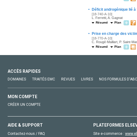
·
Déficit androgénique lié à 
[18-740-A-10]
L. Ferretti, A. Gagnat
Résumé
Plan
·
Prise en charge des victi
[18-770-A-10]
C. Rougé-Maillart, P. Saint-Mar
Résumé
Plan
ACCÈS RAPIDES
DOMAINES
TRAITÉS EMC
REVUES
LIVRES
NOS FORMULES D'AB
MON COMPTE
CRÉER UN COMPTE
AIDE & SUPPORT
PLATEFORMES ELSE
Contactez-nous / FAQ
Site e-commerce :
www.el