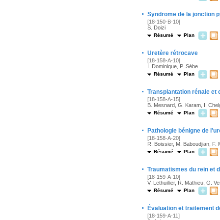
·
Syndrome de la jonction p
[18-150-B-10]
S. Doizi
Résumé
Plan
·
Uretère rétrocave
[18-158-A-10]
I. Dominique, P. Sèbe
Résumé
Plan
·
Transplantation rénale et
[18-158-A-15]
B. Mesnard, G. Karam, I. Chel
Résumé
Plan
·
Pathologie bénigne de l'ur
[18-158-A-20]
R. Boissier, M. Baboudjian, F. 
Résumé
Plan
·
Traumatismes du rein et d
[18-159-A-10]
V. Lethuillier, R. Mathieu, G. 
Résumé
Plan
·
Évaluation et traitement 
[18-159-A-11]