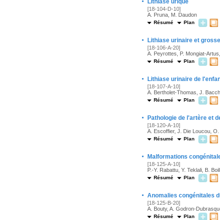
·
Lithiase urique
[18-104-D-10]
A. Pruna, M. Daudon
Résumé
Plan
·
Lithiase urinaire et gross
[18-106-A-20]
A. Peyrottes, P. Mongiat-Artus
Résumé
Plan
·
Lithiase urinaire de l'enfa
[18-107-A-10]
A. Bertholet-Thomas, J. Bacch
Résumé
Plan
·
Pathologie de l'artère et d
[18-120-A-10]
A. Escoffier, J. Die Loucou, O.
Résumé
Plan
·
Malformations congénitale
[18-125-A-10]
P.-Y. Rabattu, Y. Teklali, B. Boil
Résumé
Plan
·
Anomalies congénitales d
[18-125-B-20]
A. Bouty, A. Godron-Dubrasquet
Résumé
Plan