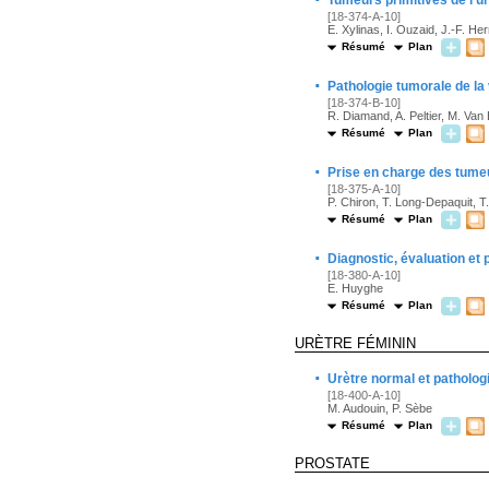
Tumeurs primitives de l'u
[18-374-A-10]
E. Xylinas, I. Ouzaid, J.-F. He
Résumé
Plan
·
Pathologie tumorale de la 
[18-374-B-10]
R. Diamand, A. Peltier, M. Van
Résumé
Plan
·
Prise en charge des tume
[18-375-A-10]
P. Chiron, T. Long-Depaquit, T
Résumé
Plan
·
Diagnostic, évaluation et
[18-380-A-10]
E. Huyghe
Résumé
Plan
URÈTRE FÉMININ
·
Urètre normal et patholo
[18-400-A-10]
M. Audouin, P. Sèbe
Résumé
Plan
PROSTATE