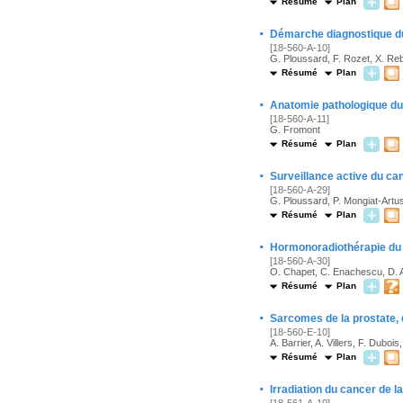
Résumé
Plan
·
Démarche diagnostique du 
[18-560-A-10]
G. Ploussard, F. Rozet, X. Reb
Résumé
Plan
·
Anatomie pathologique du
[18-560-A-11]
G. Fromont
Résumé
Plan
·
Surveillance active du can
[18-560-A-29]
G. Ploussard, P. Mongiat-Artus
Résumé
Plan
·
Hormonoradiothérapie du ca
[18-560-A-30]
O. Chapet, C. Enachescu, D. A
Résumé
Plan
·
Sarcomes de la prostate, 
[18-560-E-10]
A. Barrier, A. Villers, F. Dubo
Résumé
Plan
·
Irradiation du cancer de l
[18-561-A-10]