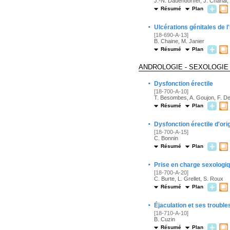
J.-N. Dauendorffer, J. Chanal,
Résumé
Plan
·
Ulcérations génitales de l
[18-690-A-13]
B. Chaine, M. Janier
Résumé
Plan
ANDROLOGIE - SEXOLOGIE
·
Dysfonction érectile
[18-700-A-10]
T. Besombes, A. Goujon, F. D
Résumé
Plan
·
Dysfonction érectile d'ori
[18-700-A-15]
C. Bonnin
Résumé
Plan
·
Prise en charge sexologiq
[18-700-A-20]
C. Burte, L. Grellet, S. Roux
Résumé
Plan
·
Éjaculation et ses trouble
[18-710-A-10]
B. Cuzin
Résumé
Plan