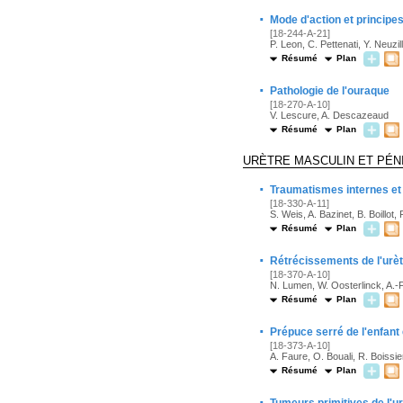
·
Mode d'action et principes
[18-244-A-21]
P. Leon, C. Pettenati, Y. Neuzil
Résumé
Plan
·
Pathologie de l'ouraque
[18-270-A-10]
V. Lescure, A. Descazeaud
Résumé
Plan
URÈTRE MASCULIN ET PÉN
·
Traumatismes internes et e
[18-330-A-11]
S. Weis, A. Bazinet, B. Boillot,
Résumé
Plan
·
Rétrécissements de l'urè
[18-370-A-10]
N. Lumen, W. Oosterlinck, A.-F
Résumé
Plan
·
Prépuce serré de l'enfant 
[18-373-A-10]
A. Faure, O. Bouali, R. Boissie
Résumé
Plan
·