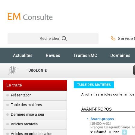
Rechercher
Service C
Rechercher
Actualités
Revues
Traités EMC
Domaines
UROLOGIE
Le traité
TABLE DES MATIÈRES
Afficher les articles contenant c
Présentation
Table des matières
AVANT-PROPOS
Dernière mise à jour
·
Avant-propos
[18-000-A-01]
Articles archivés
François Desgrandchamps, Paul
Résumé
Plan
Articles en prépublication