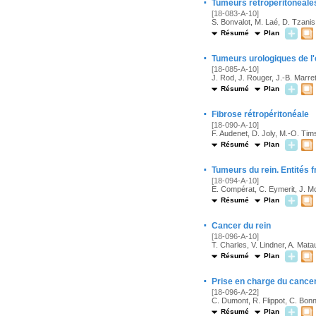
·
Tumeurs rétropéritonéales 
[18-083-A-10]
S. Bonvalot, M. Laé, D. Tzanis
Résumé
Plan
·
Tumeurs urologiques de l
[18-085-A-10]
J. Rod, J. Rouger, J.-B. Marre
Résumé
Plan
·
Fibrose rétropéritonéale
[18-090-A-10]
F. Audenet, D. Joly, M.-O. Tims
Résumé
Plan
·
Tumeurs du rein. Entités
[18-094-A-10]
E. Compérat, C. Eymerit, J. M
Résumé
Plan
·
Cancer du rein
[18-096-A-10]
T. Charles, V. Lindner, A. Mat
Résumé
Plan
·
Prise en charge du cancer
[18-096-A-22]
C. Dumont, R. Flippot, C. Bonne
Résumé
Plan