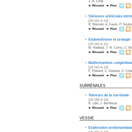
J.-A. Long
Résumé
Plan
·
Sténoses urétérales intri
[18-161-A-10]
R. Boissier, A. Faure, P. Soute
Résumé
Plan
·
Endométriose et urologie
[18-162-A-11]
M. Haddad, J.-N. Cornu, C. Bo
Résumé
Plan
·
Malformations congénitales
[18-163-A-10]
F. Poinard, C. Dariane, E. Char
Résumé
Plan
SURRÉNALES
·
Tumeurs de la surrénale
[18-185-A-10]
R. Libé, J. Bertherat
Résumé
Plan
VESSIE
·
Exploration urodynamique 