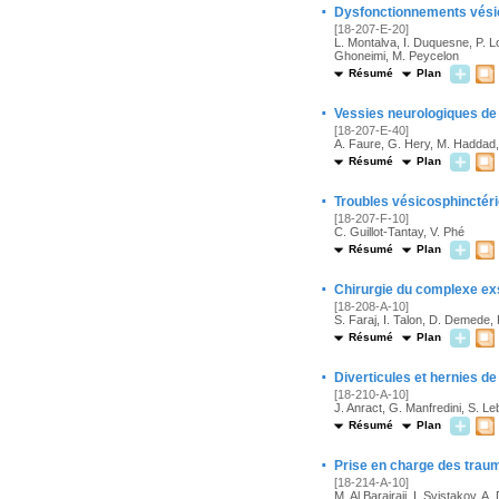
·
Dysfonctionnements vésic
[18-207-E-20]
L. Montalva, I. Duquesne, P. Lo
Ghoneimi, M. Peycelon
Résumé
Plan
·
Vessies neurologiques de 
[18-207-E-40]
A. Faure, G. Hery, M. Haddad,
Résumé
Plan
·
Troubles vésicosphinctéri
[18-207-F-10]
C. Guillot-Tantay, V. Phé
Résumé
Plan
·
Chirurgie du complexe ex
[18-208-A-10]
S. Faraj, I. Talon, D. Demede,
Résumé
Plan
·
Diverticules et hernies de
[18-210-A-10]
J. Anract, G. Manfredini, S. L
Résumé
Plan
·
Prise en charge des trau
[18-214-A-10]
M. Al Barajraji, I. Svistakov, A.