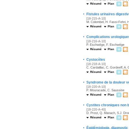
Résumé
Plan
·
Fistules urinaires digestiv
[18-215-A-10]
M. Colombel, H. Fassi-Fehri, 
Résumé
Plan
·
Complications urologiques
[18-216-A-10]
P. Eschwège, F. Eschwège
Résumé
Plan
·
Cystocèles
[18-218-A-10]
C. Cardaillac, C. Gordeeff, A. 
Résumé
Plan
·
Syndrome de la douleur vés
[18-220-A-10]
P. Mouracade, C. Saussine
Résumé
Plan
·
Cystites chroniques non 
[18-220-A-40]
D. Prost, Q. Manach, S.J. Droui
Résumé
Plan
·
Épidémiologie, diagnostic 