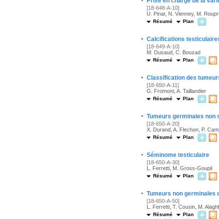
Prise en charge de la var
[18-648-A-10]
U. Pinar, N. Vienney, M. Roupr
Résumé
Plan
·
Calcifications testiculaire
[18-649-A-10]
M. Dusaud, C. Bouzad
Résumé
Plan
·
Classification des tumeurs
[18-650-A-11]
G. Fromont, A. Taillandier
Résumé
Plan
·
Tumeurs germinales non 
[18-650-A-20]
X. Durand, A. Flechon, P. Ca
Résumé
Plan
·
Séminome testiculaire
[18-650-A-30]
L. Ferretti, M. Gross-Goupil
Résumé
Plan
·
Tumeurs non germinales d
[18-650-A-50]
L. Ferretti, T. Cousin, M. Alag
Résumé
Plan