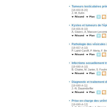
·
Tumeurs testiculaires pri
[18-650-B-20]
J.-M. Kuhn
Résumé
Plan
·
Kystes et tumeurs de l'é
[18-655-B-10]
A. Giwerc, A. Masson-Lecomte
Résumé
Plan
·
Pathologie des vésicules
[18-657-A-10]
P. Lainé-Caroff, P. Meria, F. B
Résumé
Plan
·
Infections sexuellement 
[18-690-A-10]
B. Chaine, M. Janier, S. Fouér
Résumé
Plan
·
Diagnostic et traitement d
[18-690-A-11]
J.-N. Dauendorffer
Résumé
Plan
·
Prise en charge des urétr
[18-690-A-12]