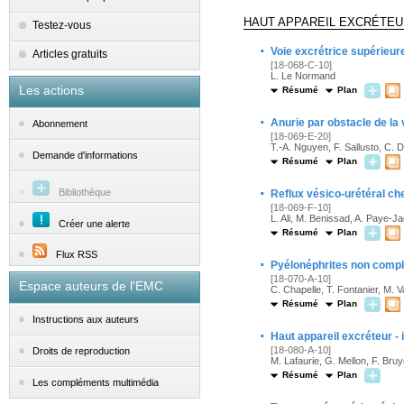
HAUT APPAREIL EXCRÉTEU
Testez-vous
·
Voie excrétrice supérieure
Articles gratuits
[18-068-C-10]
L. Le Normand
Les actions
Résumé
Plan
·
Anurie par obstacle de la 
Abonnement
[18-069-E-20]
T.-A. Nguyen, F. Sallusto, C. De
Demande d'informations
Résumé
Plan
·
Bibliothèque
Reflux vésico-urétéral che
[18-069-F-10]
L. Ali, M. Benissad, A. Paye-J
Créer une alerte
Résumé
Plan
Flux RSS
·
Pyélonéphrites non compli
[18-070-A-10]
Espace auteurs de l'EMC
C. Chapelle, T. Fontanier, M. V
Résumé
Plan
Instructions aux auteurs
·
Haut appareil excréteur -
[18-080-A-10]
Droits de reproduction
M. Lafaurie, G. Mellon, F. Bru
Résumé
Plan
Les compléments multimédia