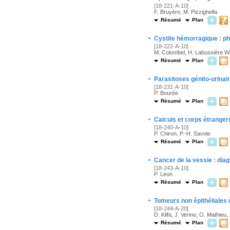
[18-221-A-10]
F. Bruyère, M. Pizzighella
Résumé
Plan
·
Cystite hémorragique : ph
[18-222-A-10]
M. Colombel, H. Labussière Wa
Résumé
Plan
·
Parasitoses génito-urinai
[18-231-A-10]
P. Bourée
Résumé
Plan
·
Calculs et corps étrangers
[18-240-A-10]
P. Chiron, P.-H. Savoie
Résumé
Plan
·
Cancer de la vessie : diag
[18-243-A-10]
P. Leon
Résumé
Plan
·
Tumeurs non épithéliales 
[18-244-A-20]
D. Klifa, J. Verine, O. Mathieu,
Résumé
Plan