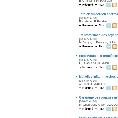
El-Ghoneimi, M. Peycelon
Résumé
Plan
·
Torsion du cordon spermat
[18-622-A-10]
F. Audenet, F. Panthier
Résumé
Plan
·
Traumatismes des organe
[18-625-A-10]
M. Nedjar, E. Brassart, S. Bart,
Résumé
Plan
·
Épididymites et orchiépidi
[18-635-A-10]
H. Ducousso, M. Vallée
Résumé
Plan
·
Maladies inflammatoires 
[18-640-A-10]
X. Tillou, T. Waeckel
Résumé
Plan
·
Gangrène des organes gé
[18-642-A-10]
M. Chouraqui, K. Serror, A. D
Résumé
Plan
·