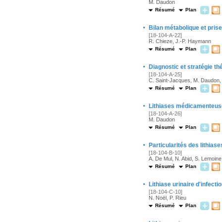
M. Daudon
Résumé
Plan
·
Bilan métabolique et prise
[18-104-A-22]
R. Chieze, J.-P. Haymann
Résumé
Plan
·
Diagnostic et stratégie thé
[18-104-A-25]
C. Saint-Jacques, M. Daudon,
Résumé
Plan
·
Lithiases médicamenteu
[18-104-A-26]
M. Daudon
Résumé
Plan
·
Particularités des lithiase
[18-104-B-10]
A. De Mul, N. Abid, S. Lemoine
Résumé
Plan
·
Lithiase urinaire d'infecti
[18-104-C-10]
N. Noël, P. Rieu
Résumé
Plan