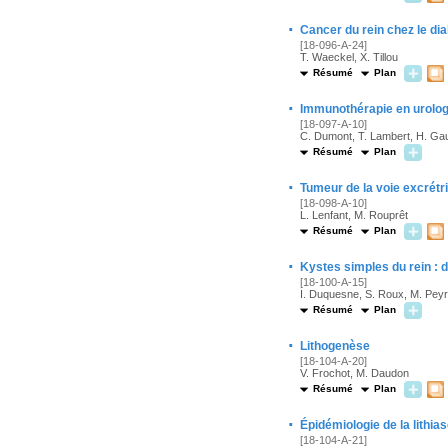
·
Cancer du rein chez le dia
[18-096-A-24]
T. Waeckel, X. Tillou
Résumé
Plan
·
Immunothérapie en urologie
[18-097-A-10]
C. Dumont, T. Lambert, H. Gau
Résumé
Plan
·
Tumeur de la voie excrétr
[18-098-A-10]
L. Lenfant, M. Rouprêt
Résumé
Plan
·
Kystes simples du rein : d
[18-100-A-15]
I. Duquesne, S. Roux, M. Pey
Résumé
Plan
·
Lithogenèse
[18-104-A-20]
V. Frochot, M. Daudon
Résumé
Plan
·
Épidémiologie de la lithias
[18-104-A-21]