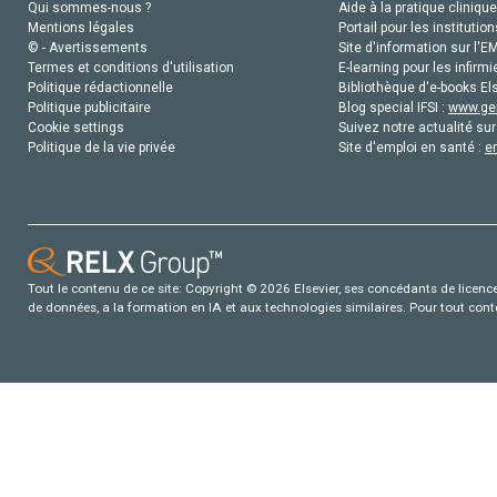
Qui sommes-nous ?
Aide à la pratique clinique
Mentions légales
Portail pour les institution
© - Avertissements
Site d'information sur l'E
Termes et conditions d'utilisation
E-learning pour les infirmi
Politique rédactionnelle
Bibliothèque d'e-books Els
Politique publicitaire
Blog special IFSI :
www.gen
Cookie settings
Suivez notre actualité sur
Politique de la vie privée
Site d'emploi en santé :
e
Tout le contenu de ce site: Copyright © 2026 Elsevier, ses concédants de licence e
de données, a la formation en IA et aux technologies similaires. Pour tout con