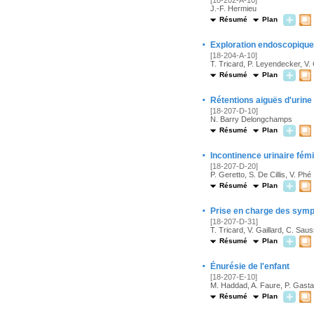
[18-202-A-10]
J.-F. Hermieu
Résumé
Plan
·
Exploration endoscopique 
[18-204-A-10]
T. Tricard, P. Leyendecker, V. 
Résumé
Plan
·
Rétentions aiguës d'urin
[18-207-D-10]
N. Barry Delongchamps
Résumé
Plan
·
Incontinence urinaire fémi
[18-207-D-20]
P. Geretto, S. De Cillis, V. Phé
Résumé
Plan
·
Prise en charge des symp
[18-207-D-31]
T. Tricard, V. Gaillard, C. Sau
Résumé
Plan
·
Énurésie de l'enfant
[18-207-E-10]
M. Haddad, A. Faure, P. Gastald
Résumé
Plan