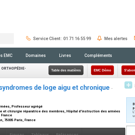
Service Client : 01 71 16 55 99
Mes alertes
Rechercher
és EMC
Domaines
Livres
Compléments
 ORTHOPÉDIE-
Table des matières
EMC Démo
S'abon
 syndromes de loge aigu et chronique
-
B
armées, Professeur agrégé
p
e et chirurgie réparatrice des membres, Hôpital d'instruction des armées
L
, France
u
n, 75005 Paris, France
Figures
Tableaux
Références