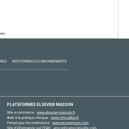
vés.
VRES
NOS FORMULES D'ABONNEMENTS
PLATEFORMES ELSEVIER MASSON
Site e-commerce :
www.elsevier-masson.fr
Aide à la pratique clinique :
www.clinicalkey.fr
Portail pour les institutions :
www.em-premium.com
Site d'information sur l'EMC :
emc-info.em-consulte.com