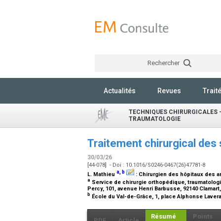
Rechercher
Actualités
Revues
Trait
TECHNIQUES CHIRURGICALES -
TRAUMATOLOGIE
Traitement chirurgical des
30/03/26
[44-078] - Doi : 10.1016/S0246-0467(26)47781-8
a
,
b
L. Mathieu
:
Chirurgien des hôpitaux des 
a
Service de chirurgie orthopédique, traumatologi
Percy, 101, avenue Henri Barbusse, 92140 Clamart
b
École du Val-de-Grâce, 1, place Alphonse Lavera
Résumé
Points
PDF
Article