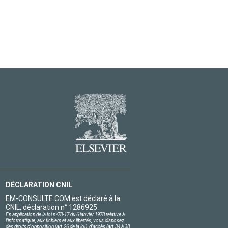
DÉCLARATION CNIL
EM-CONSULTE.COM est déclaré à la
CNIL, déclaration n° 1286925.
En application de la loi nº78-17 du 6 janvier 1978 relative à
l'informatique, aux fichiers et aux libertés, vous disposez
des droits d'opposition (art.26 de la loi), d'accès (art.34 à 38