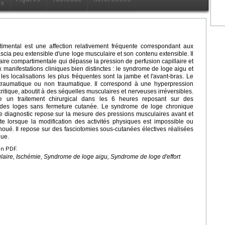
ls
ental est une affection relativement fréquente correspondant aux
fascia peu extensible d'une loge musculaire et son contenu extensible. Il
aire compartimentale qui dépasse la pression de perfusion capillaire et
x manifestations cliniques bien distinctes : le syndrome de loge aigu et
les localisations les plus fréquentes sont la jambe et l'avant-bras. Le
traumatique ou non traumatique. Il correspond à une hyperpression
critique, aboutit à des séquelles musculaires et nerveuses irréversibles.
 un traitement chirurgical dans les 6 heures reposant sur des
 des loges sans fermeture cutanée. Le syndrome de loge chronique
. Le diagnostic repose sur la mesure des pressions musculaires avant et
icite lorsque la modification des activités physiques est impossible ou
choué. Il repose sur des fasciotomies sous-cutanées électives réalisées
que.
en PDF.
laire, Ischémie, Syndrome de loge aigu, Syndrome de loge d'effort