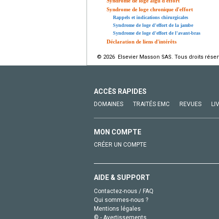
Syndrome de loge aigu d'effort
Syndrome de loge chronique d'effort
Rappels et indications chirurgicales
Syndrome de loge d'effort de la jambe
Syndrome de loge d'effort de l'avant-bras
Déclaration de liens d'intérêts
© 2026 Elsevier Masson SAS. Tous droits réser
ACCÈS RAPIDES
DOMAINES
TRAITÉS EMC
REVUES
LI
MON COMPTE
CRÉER UN COMPTE
AIDE & SUPPORT
Contactez-nous / FAQ
Qui sommes-nous ?
Mentions légales
© - Avertissements