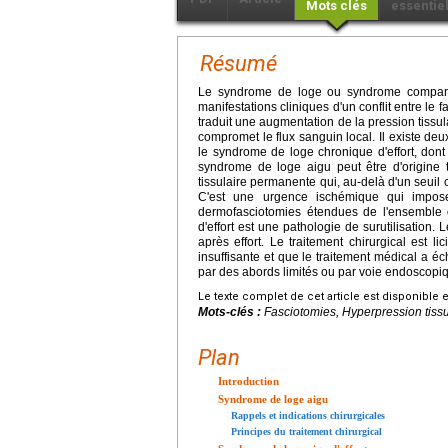
Mots clés
essentie
Résumé
Le syndrome de loge ou syndrome compartim
manifestations cliniques d'un conflit entre le 
traduit une augmentation de la pression tissul
compromet le flux sanguin local. Il existe deu
le syndrome de loge chronique d'effort, dont 
syndrome de loge aigu peut être d'origine 
tissulaire permanente qui, au-delà d'un seuil 
C'est une urgence ischémique qui impose
dermofasciotomies étendues de l'ensemble
d'effort est une pathologie de surutilisation
après effort. Le traitement chirurgical est l
insuffisante et que le traitement médical a é
par des abords limités ou par voie endoscopi
Le texte complet de cet article est disponible 
Mots-clés :
Fasciotomies, Hyperpression tissu
Plan
Introduction
Syndrome de loge aigu
Rappels et indications chirurgicales
Principes du traitement chirurgical