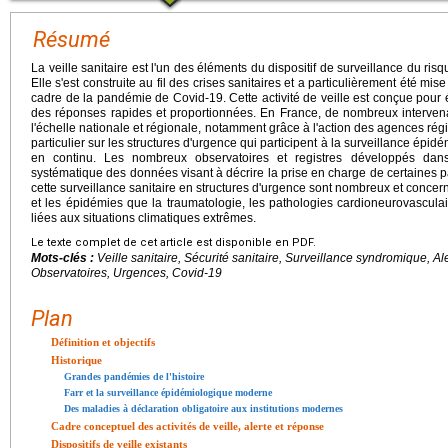
Résumé
La veille sanitaire est l'un des éléments du dispositif de surveillance du r
Elle s'est construite au fil des crises sanitaires et a particulièrement été m
cadre de la pandémie de Covid-19. Cette activité de veille est conçue pour é
des réponses rapides et proportionnées. En France, de nombreux intervena
l'échelle nationale et régionale, notamment grâce à l'action des agences rég
particulier sur les structures d'urgence qui participent à la surveillance épi
en continu. Les nombreux observatoires et registres développés dans
systématique des données visant à décrire la prise en charge de certaines 
cette surveillance sanitaire en structures d'urgence sont nombreux et concer
et les épidémies que la traumatologie, les pathologies cardioneurovasculai
liées aux situations climatiques extrêmes.
Le texte complet de cet article est disponible en PDF.
Mots-clés :
Veille sanitaire, Sécurité sanitaire, Surveillance syndromique, Aler
Observatoires, Urgences, Covid-19
Plan
Définition et objectifs
Historique
Grandes pandémies de l'histoire
Farr et la surveillance épidémiologique moderne
Des maladies à déclaration obligatoire aux institutions modernes
Cadre conceptuel des activités de veille, alerte et réponse
Dispositifs de veille existants