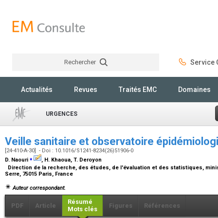
Rechercher
Service C
Rechercher
Actualités
Revues
Traités EMC
Domaines
URGENCES
Veille sanitaire et observatoire épidémiolo
[24-410-A-30] - Doi : 10.1016/S1241-8234(26)51906-0
⁎
D. Naouri
, H. Khaoua, T. Deroyon
Direction de la recherche, des études, de l'évaluation et des statistiques, minist
Serre, 75015 Paris, France
Auteur correspondant.
Résumé
PDF
Article
Figures
Références
Mots clés