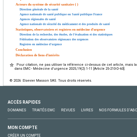
Acteurs du système de sécurité sanitaire ( )
Direction générale de la santé
Agence nationale de santé publique ou Santé publique France
Agences régionales de santé
Agence nationale de sécurité du médicament et des produits de santé
Statistiques, observatoires et registres en médecine d'urgence
Direction de la recherche, des études, de l'évaluation et des statistiques
Fédération des observatoires régionaux des urgences
Registres en médecine d'urgence
Conclusion
Déclaration de liens d'intérêts
Pour citation, ne pas utiliser la référence ci-dessus de cet article, mais l
dans EMC - Médecine d'urgence 2025;19(2):1-11 [Article 25-210-D-60].
© 2026 Elsevier Masson SAS. Tous droits réservés.
ACCÈS RAPIDES
DOMAINES
TRAITÉS EMC
REVUES
LIVRES
NOS FORMULES D'AB
MON COMPTE
CRÉER UN COMPTE