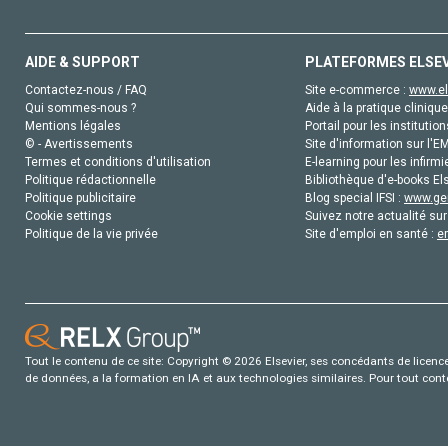
AIDE & SUPPORT
PLATEFORMES ELSE
Contactez-nous / FAQ
Site e-commerce :
www.el
Qui sommes-nous ?
Aide à la pratique clinique
Mentions légales
Portail pour les institution
© - Avertissements
Site d'information sur l'E
Termes et conditions d'utilisation
E-learning pour les infirmi
Politique rédactionnelle
Bibliothèque d'e-books Els
Politique publicitaire
Blog special IFSI :
www.gen
Cookie settings
Suivez notre actualité sur
Politique de la vie privée
Site d'emploi en santé :
e
Tout le contenu de ce site: Copyright © 2026 Elsevier, ses concédants de licence e
de données, a la formation en IA et aux technologies similaires. Pour tout con