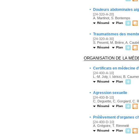
·
Douleurs abdominales aig
[24-320-A-20]
A. Martinot, S. Bontemps
Résumé
Plan
·
Traumatismes des membre
[24-320-A-30]
S. Pesenti, M. Brière, A. Caub
Résumé
Plan
ORGANISATION DE LA MÉD
·
Certificats en médecine 
[24-400-A-10]
L.-M. Joly, I. Idrissi, B. Caume
Résumé
Plan
·
Agression sexuelle
[24-400-B-10]
C. Deguette, C. Gorgiard, C.
Résumé
Plan
·
Prélèvement d'organes che
[24-400-D-10]
A. Grégoire, T. Rimmelé
Résumé
Plan