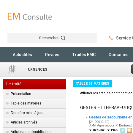
Rechercher
Service C
Rechercher
Actualités
Revues
Traités EMC
Domaines
URGENCES
Le traité
TABLE DES MATIÈRES
Afficher les articles contenant c
Présentation
Table des matières
GESTES ET THÉRAPEUTIQ
Dernière mise à jour
·
Gestes de secourisme en
[24-000-C-10]
Articles archivés
J.-M. Agostinucci, P. Bertrand
Résumé
Plan
Articles en prépublication