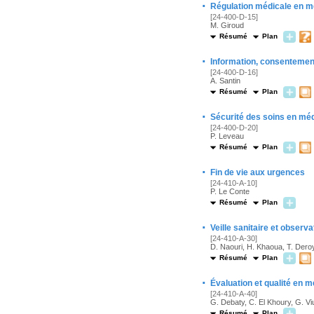
·
Régulation médicale en m
[24-400-D-15]
M. Giroud
Résumé
Plan
·
Information, consentement
[24-400-D-16]
A. Santin
Résumé
Plan
·
Sécurité des soins en mé
[24-400-D-20]
P. Leveau
Résumé
Plan
·
Fin de vie aux urgences
[24-410-A-10]
P. Le Conte
Résumé
Plan
·
Veille sanitaire et observ
[24-410-A-30]
D. Naouri, H. Khaoua, T. Dero
Résumé
Plan
·
Évaluation et qualité en 
[24-410-A-40]
G. Debaty, C. El Khoury, G. Vi
Résumé
Plan