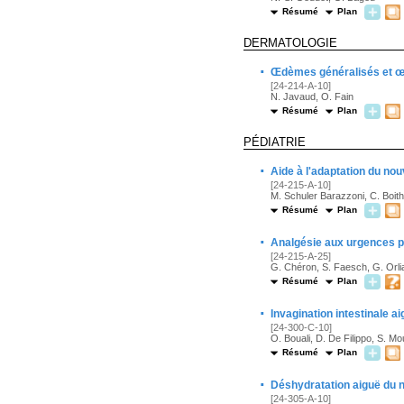
Résumé
Plan
DERMATOLOGIE
·
Œdèmes généralisés et œ
[24-214-A-10]
N. Javaud, O. Fain
Résumé
Plan
PÉDIATRIE
·
Aide à l'adaptation du no
[24-215-A-10]
M. Schuler Barazzoni, C. Boith
Résumé
Plan
·
Analgésie aux urgences p
[24-215-A-25]
G. Chéron, S. Faesch, G. Orli
Résumé
Plan
·
Invagination intestinale ai
[24-300-C-10]
O. Bouali, D. De Filippo, S. Mout
Résumé
Plan
·
Déshydratation aiguë du n
[24-305-A-10]