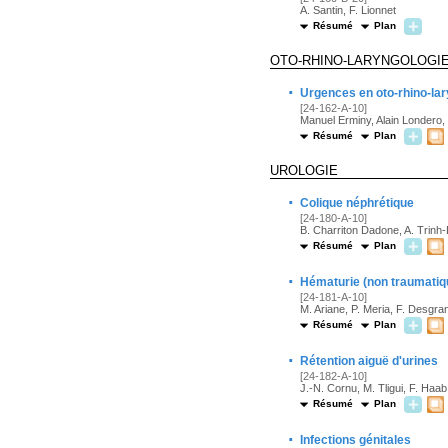
A. Santin, F. Lionnet
Résumé
Plan
OTO-RHINO-LARYNGOLOGI
·
Urgences en oto-rhino-lar
[24-162-A-10]
Manuel Erminy, Alain Londero, 
Résumé
Plan
UROLOGIE
·
Colique néphrétique
[24-180-A-10]
B. Charriton Dadone, A. Trinh
Résumé
Plan
·
Hématurie (non traumatiqu
[24-181-A-10]
M. Ariane, P. Meria, F. Desg
Résumé
Plan
·
Rétention aiguë d'urines
[24-182-A-10]
J.-N. Cornu, M. Tligui, F. Haab
Résumé
Plan
·
Infections génitales