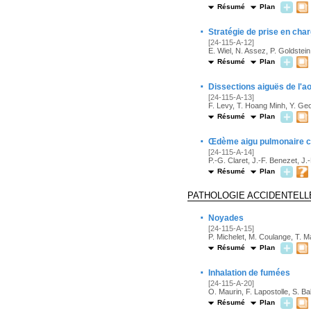
Résumé
Plan
·
Stratégie de prise en ch
[24-115-A-12]
E. Wiel, N. Assez, P. Goldstein
Résumé
Plan
·
Dissections aiguës de l'ao
[24-115-A-13]
F. Levy, T. Hoang Minh, Y. Ge
Résumé
Plan
·
Œdème aigu pulmonaire c
[24-115-A-14]
P.-G. Claret, J.-F. Benezet, J
Résumé
Plan
PATHOLOGIE ACCIDENTELL
·
Noyades
[24-115-A-15]
P. Michelet, M. Coulange, T. M
Résumé
Plan
·
Inhalation de fumées
[24-115-A-20]
O. Maurin, F. Lapostolle, S. Bal
Résumé
Plan