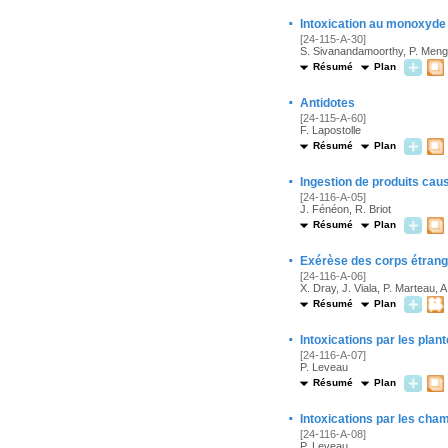
·
Intoxication au monoxyde
[24-115-A-30]
S. Sivanandamoorthy, P. Meng
Résumé
Plan
·
Antidotes
[24-115-A-60]
F. Lapostolle
Résumé
Plan
·
Ingestion de produits cau
[24-116-A-05]
J. Fénéon, R. Briot
Résumé
Plan
·
Exérèse des corps étrange
[24-116-A-06]
X. Dray, J. Viala, P. Marteau,
Résumé
Plan
·
Intoxications par les plan
[24-116-A-07]
P. Leveau
Résumé
Plan
·
Intoxications par les cha
[24-116-A-08]
P. Leveau