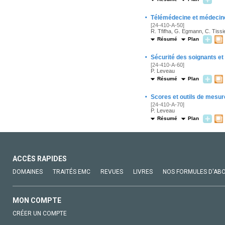
·
Télémédecine et médecin
[24-410-A-50]
R. Tfifha, G. Egmann, C. Tissi
Résumé
Plan
·
Sécurité des soignants e
[24-410-A-60]
P. Leveau
Résumé
Plan
·
Scores et outils de mesu
[24-410-A-70]
P. Leveau
Résumé
Plan
ACCÈS RAPIDES
DOMAINES
TRAITÉS EMC
REVUES
LIVRES
NOS FORMULES D'AB
MON COMPTE
CRÉER UN COMPTE