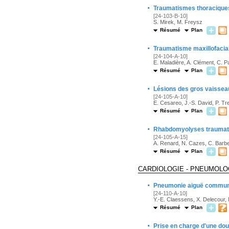
·
Traumatismes thoracique
[24-103-B-10]
S. Mirek, M. Freysz
Résumé
Plan
·
Traumatisme maxillofacia
[24-104-A-10]
E. Maladière, A. Clément, C. P
Résumé
Plan
·
Lésions des gros vaissea
[24-105-A-10]
E. Cesareo, J.-S. David, P. T
Résumé
Plan
·
Rhabdomyolyses traumati
[24-105-A-15]
A. Renard, N. Cazes, C. Barber
Résumé
Plan
CARDIOLOGIE - PNEUMOLO
·
Pneumonie aiguë communau
[24-110-A-10]
Y.-E. Claessens, X. Delecour,
Résumé
Plan
·
Prise en charge d'une do