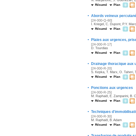
N. Marjanovic, J. Guenezan, B
Résumé
Plan
·
Abords veineux percutané
[24-000-Q-60]
I. Kriegel, C. Dupont, P.Y. Mar
Résumé
Plan
·
Plaies aux urgences, pris
[24-000-R-17]
D. Tourdias
Résumé
Plan
·
Drainage thoracique aux 
[24-000-R-20]
S. Kepka, T. Marx, O. Taheri, 
Résumé
Plan
·
Ponctions aux urgences
[24-000-R-25]
M. Raphaël, E. Zamparini, B. 
Résumé
Plan
·
Techniques d'immobilisa
[24-000-R-30]
M. Raphaël, B. Adam
Résumé
Plan
·
Transfusion de produits s