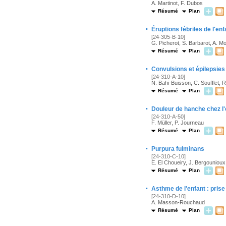
A. Martinot, F. Dubos
Résumé
Plan
·
Éruptions fébriles de l'en
[24-305-B-10]
G. Picherot, S. Barbarot, A. M
Résumé
Plan
·
Convulsions et épilepsies 
[24-310-A-10]
N. Bahi-Buisson, C. Soufflet, 
Résumé
Plan
·
Douleur de hanche chez l'
[24-310-A-50]
F. Müller, P. Journeau
Résumé
Plan
·
Purpura fulminans
[24-310-C-10]
E. El Choueiry, J. Bergounioux
Résumé
Plan
·
Asthme de l'enfant : pris
[24-310-D-10]
A. Masson-Rouchaud
Résumé
Plan