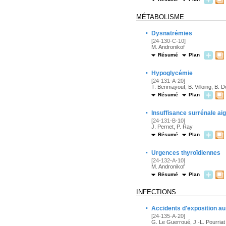
MÉTABOLISME
·
Dysnatrémies
[24-130-C-10]
M. Andronikof
Résumé
Plan
·
Hypoglycémie
[24-131-A-20]
T. Benmayouf, B. Villoing, B.
Résumé
Plan
·
Insuffisance surrénale aig
[24-131-B-10]
J. Pernet, P. Ray
Résumé
Plan
·
Urgences thyroïdiennes
[24-132-A-10]
M. Andronikof
Résumé
Plan
INFECTIONS
·
Accidents d'exposition au
[24-135-A-20]
G. Le Guerroué, J.-L. Pourriat