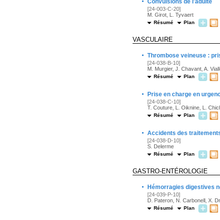
·
Convulsions de l'adulte
[24-003-C-20]
M. Girot, L. Tyvaert
Résumé
Plan
VASCULAIRE
·
Thrombose veineuse : pris
[24-038-B-10]
M. Murgier, J. Chavant, A. Viallo
Résumé
Plan
·
Prise en charge en urgenc
[24-038-C-10]
T. Couture, L. Oiknine, L. Chi
Résumé
Plan
·
Accidents des traitement
[24-038-D-10]
S. Delerme
Résumé
Plan
GASTRO-ENTÉROLOGIE
·
Hémorragies digestives no
[24-039-P-10]
D. Pateron, N. Carbonell, X. D
Résumé
Plan