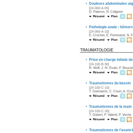
·
Douleurs abdominales ai
[24-060-A-05]
D. Pateron, N. Colignon
Résumé
Plan
·
Pathologie anale : hémorr
[24-060-A-10]
E. Crochet, E. Pommaret, N. F
Résumé
Plan
TRAUMATOLOGIE
·
Prise en charge initiale
[24-100-B-30]
R. Wolf, J.-N. Evain, P. Bouzat
Résumé
Plan
·
Traumatismes du bassin
[24-100-C-10]
T. Geeraerts, C. Court, A. Oz
Résumé
Plan
·
Traumatismes de la main
[24-100-C-30]
T. Dubert, P. Valenti, P. Voche
Résumé
Plan
·
Traumatismes de l'avant-b