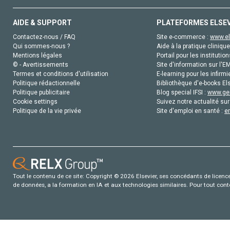
AIDE & SUPPORT
PLATEFORMES ELSE
Contactez-nous / FAQ
Site e-commerce :
www.el
Qui sommes-nous ?
Aide à la pratique clinique
Mentions légales
Portail pour les institution
© - Avertissements
Site d'information sur l'E
Termes et conditions d'utilisation
E-learning pour les infirmi
Politique rédactionnelle
Bibliothèque d'e-books Els
Politique publicitaire
Blog special IFSI :
www.gen
Cookie settings
Suivez notre actualité sur
Politique de la vie privée
Site d'emploi en santé :
e
Tout le contenu de ce site: Copyright © 2026 Elsevier, ses concédants de licence e
de données, a la formation en IA et aux technologies similaires. Pour tout con