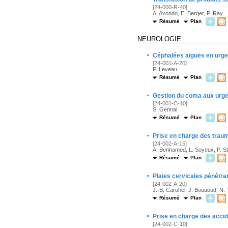
[24-000-R-40]
A. Avondo, E. Berger, P. Ray
Résumé
Plan
NEUROLOGIE
·
Céphalées aiguës en urg
[24-001-A-20]
P. Leveau
Résumé
Plan
·
Gestion du coma aux urg
[24-001-C-10]
S. Gennai
Résumé
Plan
·
Prise en charge des traum
[24-002-A-15]
A. Benhamed, L. Soyeux, P. St
Résumé
Plan
·
Plaies cervicales pénétra
[24-002-A-20]
J.-B. Caruhel, J. Bouaoud, N.
Résumé
Plan
·
Prise en charge des acci
[24-002-C-10]