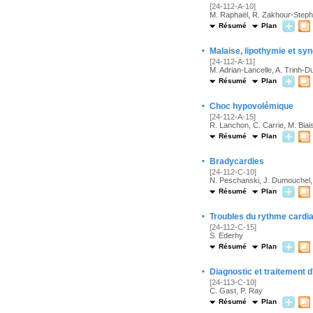
[24-112-A-10]
M. Raphaël, R. Zakhour-Steph
Résumé
Plan
·
Malaise, lipothymie et sy
[24-112-A-11]
M. Adrian-Lancelle, A. Trinh-D
Résumé
Plan
·
Choc hypovolémique
[24-112-A-15]
R. Lanchon, C. Carrie, M. Biai
Résumé
Plan
·
Bradycardies
[24-112-C-10]
N. Peschanski, J. Dumouchel, V
Résumé
Plan
·
Troubles du rythme cardi
[24-112-C-15]
S. Ederhy
Résumé
Plan
·
Diagnostic et traitement 
[24-113-C-10]
C. Gast, P. Ray
Résumé
Plan