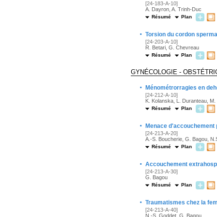
[24-183-A-10]
A. Dayron, A. Trinh-Duc
Résumé
Plan
·
Torsion du cordon spermat
[24-203-A-10]
R. Betari, G. Chevreau
Résumé
Plan
GYNÉCOLOGIE - OBSTÉTRI
·
Ménométrorragies en deh
[24-212-A-10]
K. Kolanska, L. Duranteau, M. 
Résumé
Plan
·
Menace d'accouchement 
[24-213-A-20]
A.-S. Boucherie, G. Bagou, N
Résumé
Plan
·
Accouchement extrahospit
[24-213-A-30]
G. Bagou
Résumé
Plan
·
Traumatismes chez la fe
[24-213-A-40]
N.-S. Goddet, G. Bagou