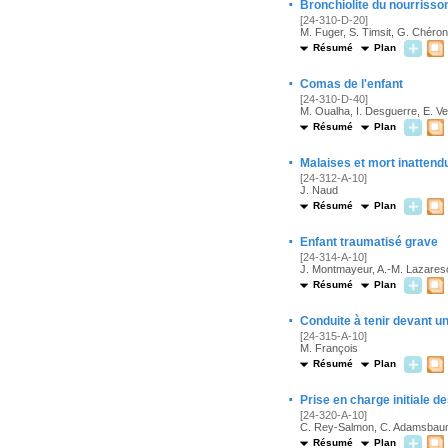
·
Bronchiolite du nourrisso
[24-310-D-20]
M. Fuger, S. Timsit, G. Chéron
Résumé
Plan
·
Comas de l'enfant
[24-310-D-40]
M. Oualha, I. Desguerre, E. V
Résumé
Plan
·
Malaises et mort inattend
[24-312-A-10]
J. Naud
Résumé
Plan
·
Enfant traumatisé grave
[24-314-A-10]
J. Montmayeur, A.-M. Lazaresc
Résumé
Plan
·
Conduite à tenir devant u
[24-315-A-10]
M. François
Résumé
Plan
·
Prise en charge initiale 
[24-320-A-10]
C. Rey-Salmon, C. Adamsba
Résumé
Plan