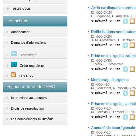
·
Arrêt cardiaque en préhospi
Testez-vous
[24-000-C-15]
C. Pognonec, C. Augustin, J. 
Les actions
Résumé
Plan
·
Défibrillations semi-auto
Abonnement
[24-000-C-20]
J.-M. Agostinucci, P. Bertrand
Demande d'informations
Résumé
Plan
·
Bibliothèque
Prise en charge du trauma
[24-000-C-30]
T. Marx, T. Desmettre
Créer une alerte
Résumé
Plan
Flux RSS
·
Monitorage d'urgence
[24-000-I-10]
Espace auteurs de l'EMC
M. Godement, A. Prigent, S. Me
Résumé
Plan
Instructions aux auteurs
·
Prise en charge de la dou
[24-000-P-10]
Droits de reproduction
M. Galinski, F. Lemoel, C. Gil-
Résumé
Plan
Les compléments multimédia
·
Anesthésie locorégionale
[24-000-P-15]