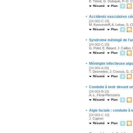
E. Timsit, G. Duloquin, P.-O. C
Résumé
Plan
·
Accidents vasculaires cér
[24-002-C-15]
M. Kossorotoff, A. Lebas, S. C
Résumé
Plan
·
Syndrome méningé de l'adu
[24-002-C-20]
G. Potel, E. Batard, J. Caillon
Résumé
Plan
·
Méningite infectieuse aiguë
[24-003-A-05]
T. Desmettre, J. Cossus, G. Ca
Résumé
Plan
·
Conduite à tenir devant u
[24-003-B-10]
A.-L. Féral-Pierssens
Résumé
Plan
·
Algie faciale : conduite à 
[24-003-C-10]
J. Capron
Résumé
Plan