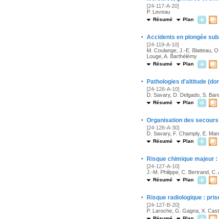
[24-117-A-20]
P. Leveau
Résumé
Plan
·
Accidents en plongée sub
[24-119-A-10]
M. Coulange, J.-E. Blatteau, O.
Louge, A. Barthélémy
Résumé
Plan
·
Pathologies d'altitude (do
[24-126-A-10]
D. Savary, D. Delgado, S. Bar
Résumé
Plan
·
Organisation des secour
[24-126-A-30]
D. Savary, F. Champly, E. Man
Résumé
Plan
·
Risque chimique majeur :
[24-127-A-10]
J.-M. Philippe, C. Bertrand, 
Résumé
Plan
·
Risque radiologique : pri
[24-127-B-20]
P. Laroche, G. Gagna, X. Cast
Résumé
Plan