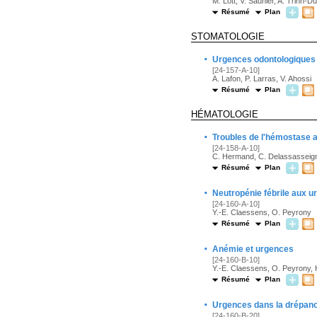
M. Lott, V. Saunier, A. Trinh-D
Résumé
Plan
STOMATOLOGIE
·
Urgences odontologiques
[24-157-A-10]
A. Lafon, P. Larras, V. Ahossi
Résumé
Plan
HÉMATOLOGIE
·
Troubles de l'hémostase 
[24-158-A-10]
C. Hermand, C. Delassasseig
Résumé
Plan
·
Neutropénie fébrile aux 
[24-160-A-10]
Y.-E. Claessens, O. Peyrony
Résumé
Plan
·
Anémie et urgences
[24-160-B-10]
Y.-E. Claessens, O. Peyrony,
Résumé
Plan
·
Urgences dans la drépano
[24-160-B-20]