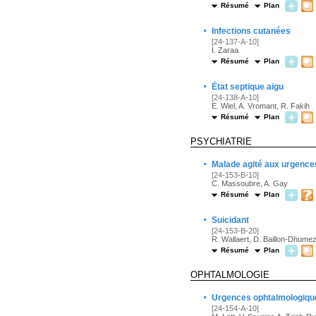
Résumé
Plan
·
Infections cutanées
[24-137-A-10]
I. Zaraa
Résumé
Plan
·
État septique aigu
[24-138-A-10]
E. Wiel, A. Vromant, R. Fakih
Résumé
Plan
PSYCHIATRIE
·
Malade agité aux urgence
[24-153-B-10]
C. Massoubre, A. Gay
Résumé
Plan
·
Suicidant
[24-153-B-20]
R. Wallaert, D. Baillon-Dhume
Résumé
Plan
OPHTALMOLOGIE
·
Urgences ophtalmologiqu
[24-154-A-10]