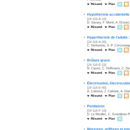
Résumé
Plan
·
Hypothermie accidentelle
[24-116-A-10]
D. Savary, F. Morin, A. Drouet
Résumé
Plan
·
Hyperthermie de l'adulte 
[24-116-A-20]
C. Derkenne, S.-P. Corcostegui
Résumé
Plan
·
Brûlure grave
[24-116-E-15]
N. Cazes, C. Hoffmann, C. Derk
Résumé
Plan
·
Électrisation, électrocuti
[24-116-E-40]
A. Colonna, J. Calmels, A. De
Résumé
Plan
·
Pendaison
[24-116-F-10]
D. Le Moullec, C. Grandjean-Pr
Résumé
Plan
·
Morsures, griffures et en