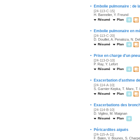
·
Embolie pulmonaire : de la
[24-113-C-15]
H. Bannelier, Y. Freund
Résumé
Plan
·
Embolie pulmonaire en méd
[24-113-C-20]
D. Douillet, A. Penaloza, N. D
Résumé
Plan
·
Prise en charge d'un pne
[24-113-D-10]
P. Ray, Y. Lefort
Résumé
Plan
·
Exacerbation d'asthme de 
[24-114-A-10]
S. Garnier-Kepka, T. Marx, T.
Résumé
Plan
·
Exacerbations des bronc
[24-114-B-10]
D. Viglino, M. Maignan
Résumé
Plan
·
Péricardites aiguës
[24-115-A-11]
F. Balen, V. Bounes, S. Charpe